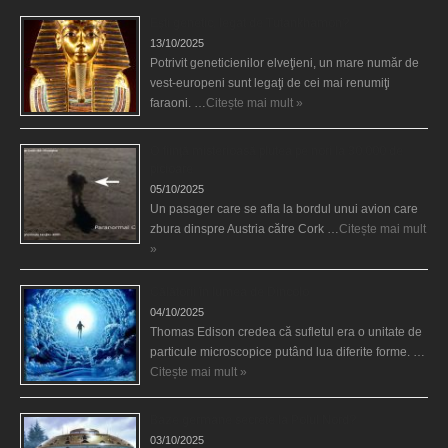
Eşti genetic, legat de Tutankhamon?
13/10/2025
Potrivit geneticienilor elveţieni, un mare număr de
vest-europeni sunt legaţi de cei mai renumiţi
faraoni. …
Citește mai mult »
O fiinţă misterioasă plutea pe nori la 30.000 de
picioare
05/10/2025
Un pasager care se afla la bordul unui avion care
zbura dinspre Austria către Cork …
Citește mai mult
»
Călătorii în lumea de Dincolo
04/10/2025
Thomas Edison credea că sufletul era o unitate de
particule microscopice putând lua diferite forme. …
Citește mai mult »
Baze germane secrete la Polul Nord?
03/10/2025