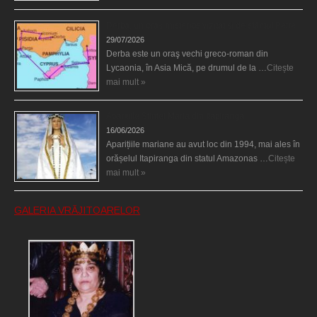
Derba, un oraş misterios vizitat şi de sfântul Petre
29/07/2026
Derba este un oraş vechi greco-roman din
Lycaonia, în Asia Mică, pe drumul de la …
Citește
mai mult »
Aparițiile Sfintei Maria din Itapiranga
16/06/2026
Aparițiile mariane au avut loc din 1994, mai ales în
orășelul Itapiranga din statul Amazonas …
Citește
mai mult »
GALERIA VRĂJITOARELOR