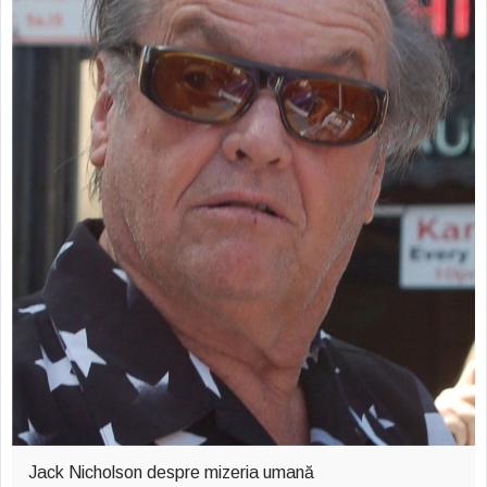
zburătoare în Mexic
Magia în Thailanda
Madona lacrimilor
din Siracusa
(Silcilia)
Uimitoarea viaţă a
Teresei Neumann
Derba, un oraş
misterios vizitat şi
de sfântul Petre
Vrăjitorul Merlin şi
regele Arthur
Jack Nicholson despre mizeria umană