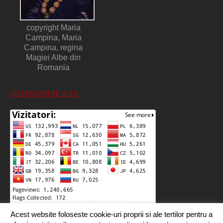
copyright Maria
Campina, Maria
Campina, regina
Magiei Albe din
Romania
VIZITATORI PE SITE
Acest website foloseste cookie-uri proprii si ale tertilor pentru a