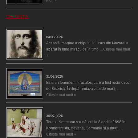
mult »
CREDINȚĂ
Iisus a apărut într-un cort din Spania
04/08/2026
Această imagine a chipului lui Iisus din Nazaret a
apărut în mod miraculos în timp …
Citește mai mult
»
Madona lacrimilor din Siracusa (Silcilia)
31/07/2026
Este un fenomen miraculos, care a fost recunoscut
de Biserică. În după-amiaza zilei de marţi, …
Citește mai mult »
Uimitoarea viaţă a Teresei Neumann
30/07/2026
Teresa Neumann s-a născut la 8 aprilie 1898 în
Konnersreuth, Bavaria, Germania şi a murit …
Citește mai mult »