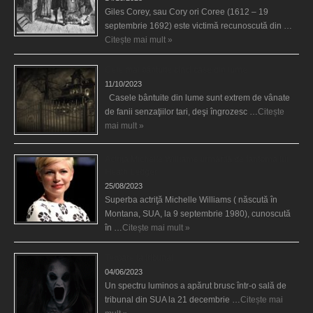
Giles Corey, sau Cory ori Coree (1612 – 19
septembrie 1692) este victimă recunoscută din …
Citește mai mult »
Cele mai bântuite cinci case din lume
11/10/2023
Casele bântuite din lume sunt extrem de vânate
de fanii senzaţiilor tari, deşi îngrozesc …
Citește
mai mult »
Actriţa Michelle Williams urmărită de fantoma lui
Heath Ledger
25/08/2023
Superba actriţă Michelle Williams ( născută în
Montana, SUA, la 9 septembrie 1980), cunoscută
în …
Citește mai mult »
Teroare la tribunal
04/06/2023
Un spectru luminos a apărut brusc într-o sală de
tribunal din SUA la 21 decembrie …
Citește mai