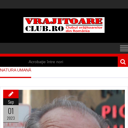
Acrobaţie între nori
NATURA UMANĂ
Iisus a apărut într-
un cort din Spania
Marea vânătoare
Sep
de vrăjitoare din
01
Suedia
2023
Vrăjitoare