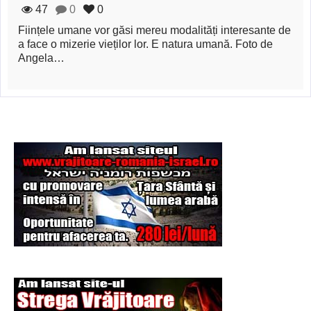
Şi-a vândut soţia
47
0
0
pentru un ritual de
Ființele umane vor găsi mereu modalități interesante de
a face o mizerie vieților lor. E natura umană. Foto de
magie neagră
Angela…