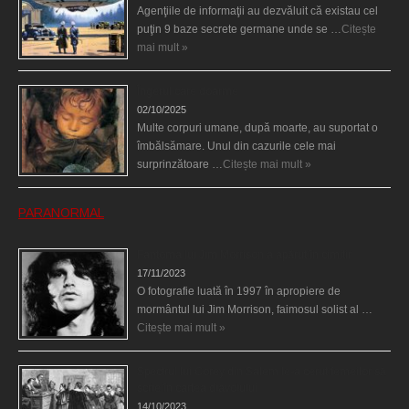
Agenţiile de informaţii au dezvăluit că existau cel
puţin 9 baze secrete germane unde se …
Citește
mai mult »
Îngerul care doarme
02/10/2025
Multe corpuri umane, după moarte, au suportat o
îmbălsămare. Unul din cazurile cele mai
surprinzătoare …
Citește mai mult »
PARANORMAL
Fantoma lui Jim Morrison a apărut în cimitir
17/11/2023
O fotografie luată în 1997 în apropiere de
mormântul lui Jim Morrison, faimosul solist al …
Citește mai mult »
Spectrul lui Corey din Salem le-a cerut femeilor să
scrie în cartea diavolului
14/10/2023