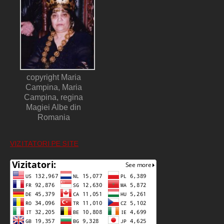
copyright Maria
Campina, Maria
Campina, regina
Magiei Albe din
Romania
VIZITATORI PE SITE