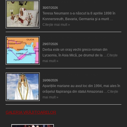
Uimitoarea viaţă a Teresei Neumann
30/07/2026
Teresa Neumann s-a născut la 8 aprilie 1898 în
Konnersreuth, Bavaria, Germania şi a murit …
Citește mai mult »
Derba, un oraş misterios vizitat şi de sfântul Petre
29/07/2026
Derba este un oraş vechi greco-roman din
Lycaonia, în Asia Mică, pe drumul de la …
Citește
mai mult »
Aparițiile Sfintei Maria din Itapiranga
16/06/2026
Aparițiile mariane au avut loc din 1994, mai ales în
orășelul Itapiranga din statul Amazonas …
Citește
mai mult »
GALERIA VRĂJITOARELOR