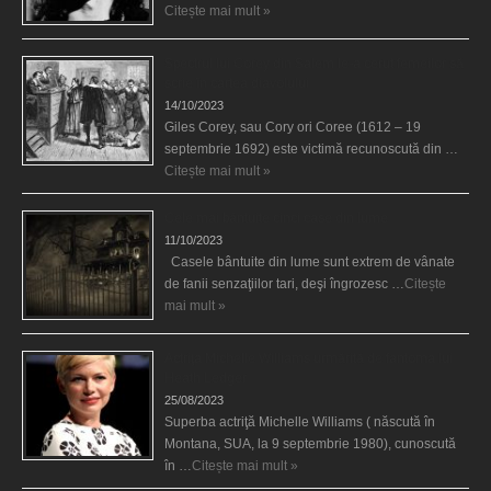
Citește mai mult »
Spectrul lui Corey din Salem le-a cerut femeilor să
scrie în cartea diavolului
14/10/2023
Giles Corey, sau Cory ori Coree (1612 – 19
septembrie 1692) este victimă recunoscută din …
Citește mai mult »
Cele mai bântuite cinci case din lume
11/10/2023
Casele bântuite din lume sunt extrem de vânate
de fanii senzaţiilor tari, deşi îngrozesc …
Citește
mai mult »
Actriţa Michelle Williams urmărită de fantoma lui
Heath Ledger
25/08/2023
Superba actriţă Michelle Williams ( născută în
Montana, SUA, la 9 septembrie 1980), cunoscută
în …
Citește mai mult »