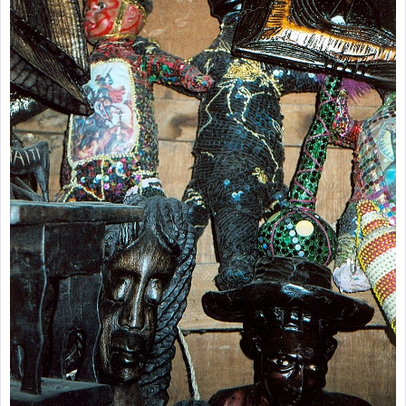
zburătoare în Mexic
Magia în Thailanda
Madona lacrimilor
din Siracusa
(Silcilia)
Uimitoarea viaţă a
Teresei Neumann
Derba, un oraş
misterios vizitat şi
de sfântul Petre
Vrăjitorul Merlin şi
regele Arthur