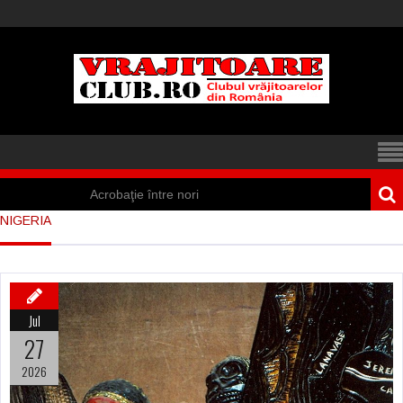
Acrobaţie între nori
NIGERIA
Iisus a apărut într-
un cort din Spania
Marea vânătoare
Jul
de vrăjitoare din
27
Suedia
2026
Vrăjitoare