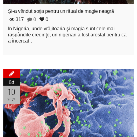
Şi-a vândut soţia
Şi-a vândut soţia pentru un ritual de magie neagră
pentru un ritual de
317
0
0
magie neagră
În Nigeria, unde vrăjitoaria şi magia sunt cele mai
răspândite credinţe, un nigerian a fost arestat pentru că
a încercat…
Oct
10
2024