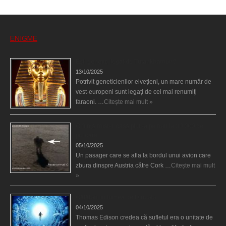
ENIGME
Eşti genetic, legat de Tutankhamon?
13/10/2025
Potrivit geneticienilor elveţieni, un mare număr de
vest-europeni sunt legaţi de cei mai renumiţi
faraoni. …
Citește mai mult »
O fiinţă misterioasă plutea pe nori la 30.000 de
picioare
05/10/2025
Un pasager care se afla la bordul unui avion care
zbura dinspre Austria către Cork …
Citește mai mult
»
Călătorii în lumea de Dincolo
04/10/2025
Thomas Edison credea că sufletul era o unitate de