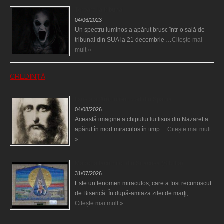
Teroare la tribunal
04/06/2023
Un spectru luminos a apărut brusc într-o sală de
tribunal din SUA la 21 decembrie …
Citește mai
mult »
CREDINȚĂ
Iisus a apărut într-un cort din Spania
04/08/2026
Această imagine a chipului lui Iisus din Nazaret a
apărut în mod miraculos în timp …
Citește mai mult
»
Madona lacrimilor din Siracusa (Silcilia)
31/07/2026
Este un fenomen miraculos, care a fost recunoscut
de Biserică. În după-amiaza zilei de marţi, …
Citește mai mult »