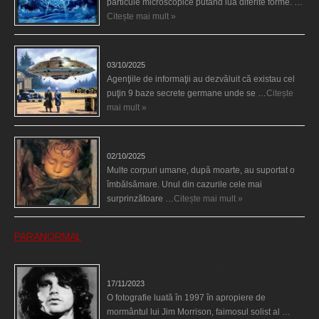
particule microscopice putând lua diferite forme. …
Citește mai mult »
Baze germane secrete la Polul Nord?
03/10/2025
Agenţiile de informaţii au dezvăluit că existau cel
puţin 9 baze secrete germane unde se …
Citește
mai mult »
Îngerul care doarme
02/10/2025
Multe corpuri umane, după moarte, au suportat o
îmbălsămare. Unul din cazurile cele mai
surprinzătoare …
Citește mai mult »
PARANORMAL
Fantoma lui Jim Morrison a apărut în cimitir
17/11/2023
O fotografie luată în 1997 în apropiere de
mormântul lui Jim Morrison, faimosul solist al …