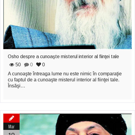
zburătoare în Mexic
Magia în Thailanda
Madona lacrimilor
din Siracusa
(Silcilia)
Osho despre a cunoaşte misterul interior al fiinţei tale
Uimitoarea viaţă a
50
0
0
Teresei Neumann
A cunoaşte întreaga lume nu este nimic în comparaţie
cu faptul de a cunoaşte misterul interior al fiinţei tale.
Derba, un oraş
Însăşi…
misterios vizitat şi
de sfântul Petre
Vrăjitorul Merlin şi
Mar
regele Arthur