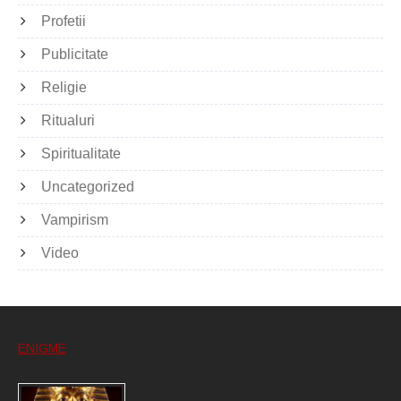
Profetii
Publicitate
Religie
Ritualuri
Spiritualitate
Uncategorized
Vampirism
Video
ENIGME
Eşti genetic, legat de Tutankhamon?