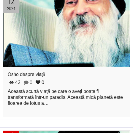
12
Şi-a vândut soţia
2024
pentru un ritual de
magie neagră
Osho despre viaţă
42
0
0
Această scurtă viaţă pe care o aveţi poate fi
transformată într-un paradis. Această mică planetă este
floarea de lotus a…