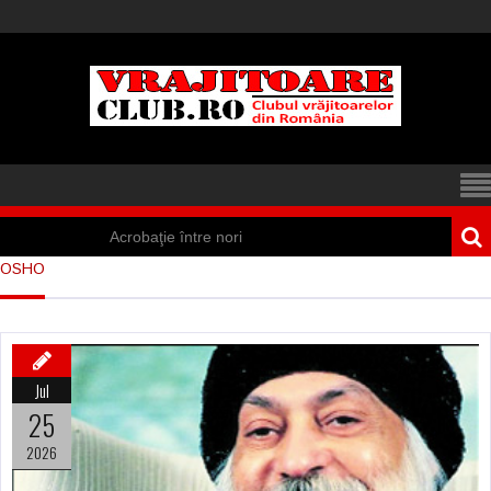
Acrobaţie între nori
OSHO
Iisus a apărut într-
un cort din Spania
Marea vânătoare
Jul
de vrăjitoare din
25
Suedia
2026
Vrăjitoare