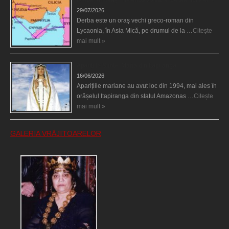
29/07/2026
Derba este un oraş vechi greco-roman din
Lycaonia, în Asia Mică, pe drumul de la …
Citește
mai mult »
Aparițiile Sfintei Maria din Itapiranga
16/06/2026
Aparițiile mariane au avut loc din 1994, mai ales în
orășelul Itapiranga din statul Amazonas …
Citește
mai mult »
GALERIA VRĂJITOARELOR