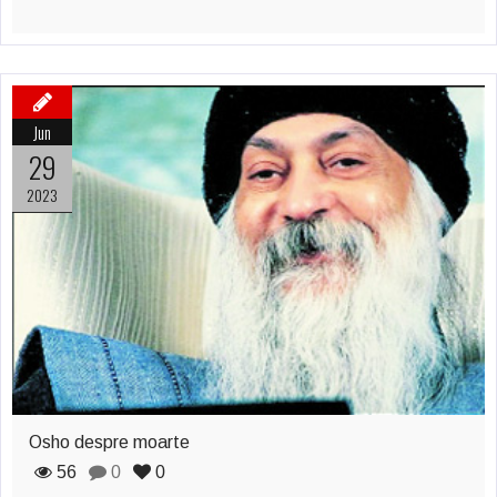
Jun
29
2023
Osho despre moarte
56
0
0