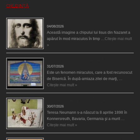
CREDINȚĂ
Iisus a apărut într-un cort din Spania
04/08/2026
Această imagine a chipului lui Iisus din Nazaret a
apărut în mod miraculos în timp …
Citește mai mult
»
Madona lacrimilor din Siracusa (Silcilia)
31/07/2026
Este un fenomen miraculos, care a fost recunoscut
de Biserică. În după-amiaza zilei de marţi, …
Citește mai mult »
Uimitoarea viaţă a Teresei Neumann
30/07/2026
Teresa Neumann s-a născut la 8 aprilie 1898 în
Konnersreuth, Bavaria, Germania şi a murit …
Citește mai mult »
Derba, un oraş misterios vizitat şi de sfântul Petre