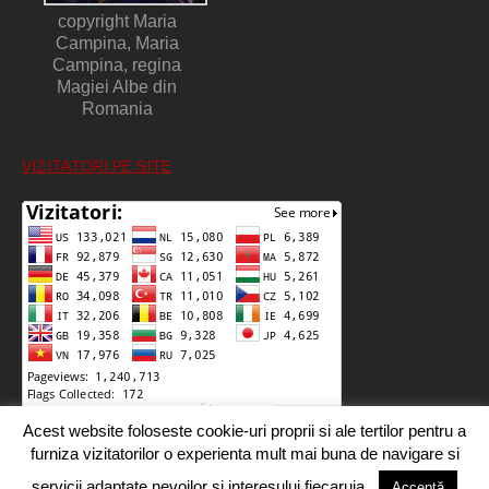
copyright Maria
Campina, Maria
Campina, regina
Magiei Albe din
Romania
VIZITATORI PE SITE
Acest website foloseste cookie-uri proprii si ale tertilor pentru a
furniza vizitatorilor o experienta mult mai buna de navigare si
servicii adaptate nevoilor si interesului fiecaruia.
Acceptă