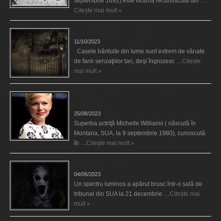
septembrie 1692) este victimă recunoscută din …
Citește mai mult »
Cele mai bântuite cinci case din lume
11/10/2023
Casele bântuite din lume sunt extrem de vânate
de fanii senzaţiilor tari, deşi îngrozesc …
Citește
mai mult »
Actriţa Michelle Williams urmărită de fantoma lui
Heath Ledger
25/08/2023
Superba actriţă Michelle Williams ( născută în
Montana, SUA, la 9 septembrie 1980), cunoscută
în …
Citește mai mult »
Teroare la tribunal
04/06/2023
Un spectru luminos a apărut brusc într-o sală de
tribunal din SUA la 21 decembrie …
Citește mai
mult »