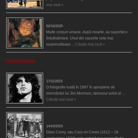
mai mult »
Îngerul care doarme
02/10/2025
Multe corpuri umane, după moarte, au suportat o
îmbălsămare. Unul din cazurile cele mai
surprinzătoare …
Citește mai mult »
PARANORMAL
Fantoma lui Jim Morrison a apărut în cimitir
17/11/2023
O fotografie luată în 1997 în apropiere de
mormântul lui Jim Morrison, faimosul solist al …
Citește mai mult »
Spectrul lui Corey din Salem le-a cerut femeilor să
scrie în cartea diavolului
14/10/2023
Giles Corey, sau Cory ori Coree (1612 – 19