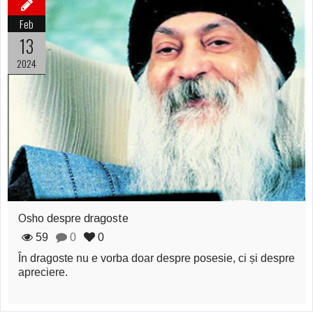
Feb
13
2024
Osho despre dragoste
59
0
0
În dragoste nu e vorba doar despre posesie, ci și despre
apreciere.