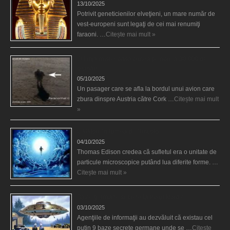
13/10/2025
Potrivit geneticienilor elveţieni, un mare număr de
vest-europeni sunt legaţi de cei mai renumiţi
faraoni. …
Citește mai mult »
O fiinţă misterioasă plutea pe nori la 30.000 de
picioare
05/10/2025
Un pasager care se afla la bordul unui avion care
zbura dinspre Austria către Cork …
Citește mai mult
»
Călătorii în lumea de Dincolo
04/10/2025
Thomas Edison credea că sufletul era o unitate de
particule microscopice putând lua diferite forme. …
Citește mai mult »
Baze germane secrete la Polul Nord?
03/10/2025
Agenţiile de informaţii au dezvăluit că existau cel
puţin 9 baze secrete germane unde se …
Citește