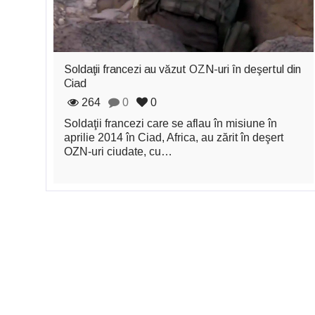
Soldaţii francezi au văzut OZN-uri în deşertul din
Ciad
264
0
0
Soldaţii francezi care se aflau în misiune în
aprilie 2014 în Ciad, Africa, au zărit în deşert
OZN-uri ciudate, cu…