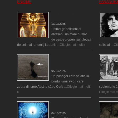
ENIGME
PARANOR
Eşti genetic, legat de
Tutankhamon?
13/10/2025
Potrivit geneticienilor
elveţieni, un mare număr
de vest-europeni sunt legaţi
de cei mai renumiţi faraoni. …
Citește mai mult »
solist al …
Ci
O fiinţă misterioasă plutea
pe nori la 30.000 de
picioare
05/10/2025
Un pasager care se afla la
bordul unui avion care
zbura dinspre Austria către Cork …
Citește mai mult
septembrie 1
»
Citește mai m
Călătorii în lumea de
Dincolo
04/10/2025