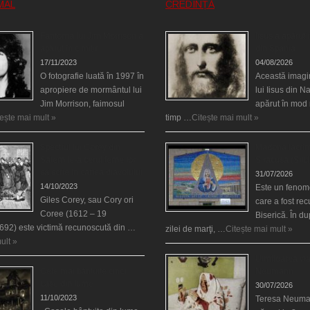
MAL
CREDINȚĂ
Fantoma lui Jim Morrison a
Iisus a apărut î
apărut în cimitir
din Spania
17/11/2023
04/08/2026
O fotografie luată în 1997 în
Această imagi
apropiere de mormântul lui
lui Iisus din N
Jim Morrison, faimosul
apărut în mod 
tește mai mult »
timp …
Citește mai mult »
Spectrul lui Corey din
Madona lacrim
Salem le-a cerut femeilor
Siracusa (Silci
să scrie în cartea diavolului
31/07/2026
14/10/2023
Este un fenom
Giles Corey, sau Cory ori
care a fost re
Coree (1612 – 19
Biserică. În d
692) este victimă recunoscută din …
zilei de marţi, …
Citește mai mult »
ult »
Uimitoarea via
Cele mai bântuite cinci
Neumann
case din lume
30/07/2026
11/10/2023
Teresa Neuma