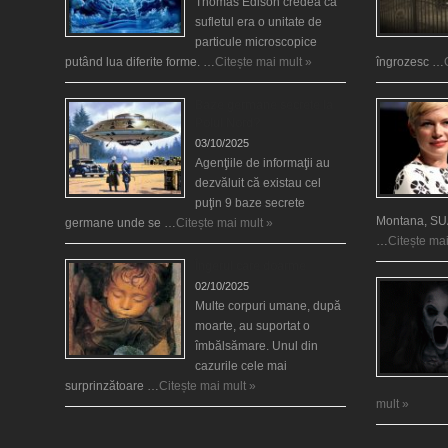
Thomas Edison credea că
sufletul era o unitate de
particule microscopice
putând lua diferite forme. …
Citește mai mult »
îngrozesc …
Baze germane secrete la
Polul Nord?
03/10/2025
Agenţiile de informaţii au
dezvăluit că existau cel
puţin 9 baze secrete
Montana, SUA
germane unde se …
Citește mai mult »
…
Citește mai
Îngerul care doarme
02/10/2025
Multe corpuri umane, după
moarte, au suportat o
îmbălsămare. Unul din
cazurile cele mai
surprinzătoare …
Citește mai mult »
mult »