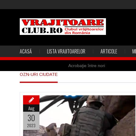
ACASĂ
LISTA VRAJITOARELOR
ARTICOLE
M
Acrobaţie între nori
OZN-URI CIUDATE
Marea vânătoare de vrăjitoare din
Madona lacrimilor din Siracusa (Silc
Derba, un oraş misterios vizitat şi 
Aug
Şi-a vândut soţia pentru un ritual 
30
2023