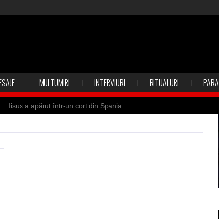
ESAJE
MULTUMIRI
INTERVIURI
RITUALURI
PARA
Iisus a apărut într-un cort din Spania
 Suedia
Vrăjitoare zburătoare în Mexic
ilia)
Uimitoarea viaţă a Teresei Neumann
de sfântul Petre
Vrăjitorul Merlin şi regele Arthur
de magie neagră