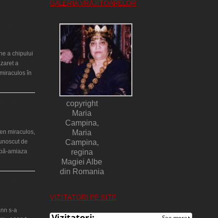
GALERIA VRĂJITOARELOR
ntr-un cort
ne a chipului
azaret a
miraculos în
copyright
ilor din
lia)
Maria
Campina,
en miraculos,
Maria
cunoscut de
Campina,
upă-amiaza
regina
Magiei Albe
din Romania
ţă a Teresei
VIZITATORI PE SITE
nn s-a