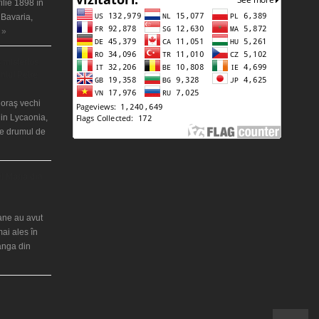
ilie 1898 în
 Bavaria,
 »
 misterios
ântul Petre
 oraş vechi
in Lycaonia,
pe drumul de
ei Maria din
iane au avut
mai ales în
ranga din