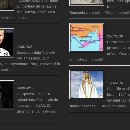
Casele bântuite din lume
născut la 8 apr
sunt extrem de vânate de
Konnersreuth,
fanii senzaţiilor tari, deşi
Germania şi a murit …
Citește mai mult
Citește mai mult »
Derba, un oraş
Actriţa Michelle Williams
vizitat şi de sf
urmărită de fantoma lui
29/07/2026
Heath Ledger
Derba este un
25/08/2023
greco-roman d
Superba actriţă Michelle
în Asia Mică, 
Williams ( născută în
la …
Citește mai mult »
, la 9 septembrie 1980), cunoscută în
 mult »
Aparițiile Sfint
Itapiranga
Teroare la tribunal
16/06/2026
04/06/2023
Aparițiile mar
Un spectru luminos a
loc din 1994, 
apărut brusc într-o sală de
orășelul Itapi
tribunal din SUA la 21
statul Amazonas …
Citește mai mult »
decembrie …
Citește mai