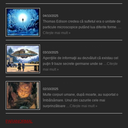
Călătorii în lumea de Dincolo
04/10/2025
Thomas Edison credea că sufletul era o unitate de
particule microscopice putând lua diferite forme. …
Citește mai mult »
Baze germane secrete la Polul Nord?
03/10/2025
Agenţiile de informaţii au dezvăluit că existau cel
puţin 9 baze secrete germane unde se …
Citește
mai mult »
Îngerul care doarme
02/10/2025
Multe corpuri umane, după moarte, au suportat o
îmbălsămare. Unul din cazurile cele mai
surprinzătoare …
Citește mai mult »
PARANORMAL