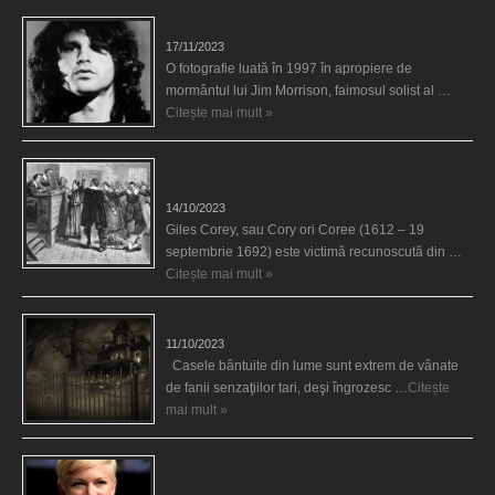
Fantoma lui Jim Morrison a apărut în cimitir
17/11/2023
O fotografie luată în 1997 în apropiere de
mormântul lui Jim Morrison, faimosul solist al …
Citește mai mult »
Spectrul lui Corey din Salem le-a cerut femeilor să
scrie în cartea diavolului
14/10/2023
Giles Corey, sau Cory ori Coree (1612 – 19
septembrie 1692) este victimă recunoscută din …
Citește mai mult »
Cele mai bântuite cinci case din lume
11/10/2023
Casele bântuite din lume sunt extrem de vânate
de fanii senzaţiilor tari, deşi îngrozesc …
Citește
mai mult »
Actriţa Michelle Williams urmărită de fantoma lui
Heath Ledger