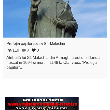
zburătoare în Mexic
Magia în Thailanda
Madona lacrimilor
din Siracusa
(Silcilia)
Profeţia papilor sau a Sf. Malachia
Uimitoarea viaţă a
110
0
0
Atribuită lui Sf. Malachia din Armagh, preot din Irlanda
Teresei Neumann
născut în 1094 şi mort în 1148 la Clairvaux, “Profeţia
Derba, un oraş
papilor”…
misterios vizitat şi
de sfântul Petre
Vrăjitorul Merlin şi
regele Arthur