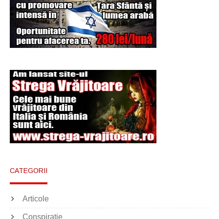
Şi-a vândut soţia
pentru un ritual de
magie neagră
CATEGORII
Articole
Conspiratie