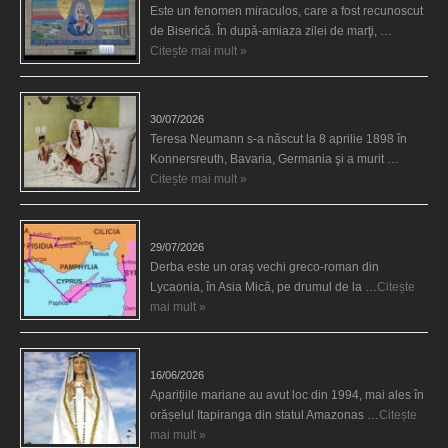
Este un fenomen miraculos, care a fost recunoscut
de Biserică. În după-amiaza zilei de marţi, …
Citește mai mult »
Uimitoarea viaţă a Teresei Neumann
30/07/2026
Teresa Neumann s-a născut la 8 aprilie 1898 în
Konnersreuth, Bavaria, Germania şi a murit …
Citește mai mult »
Derba, un oraş misterios vizitat şi de sfântul Petre
29/07/2026
Derba este un oraş vechi greco-roman din
Lycaonia, în Asia Mică, pe drumul de la …
Citește
mai mult »
Aparițiile Sfintei Maria din Itapiranga
16/06/2026
Aparițiile mariane au avut loc din 1994, mai ales în
orășelul Itapiranga din statul Amazonas …
Citește
mai mult »