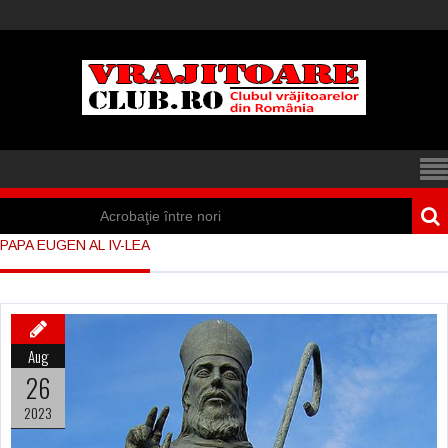
Acrobaţie între nori
PAPA EUGEN AL IV-LEA
Iisus a apărut într-
un cort din Spania
Marea vânătoare
Aug
de vrăjitoare din
26
Suedia
2023
Vrăjitoare