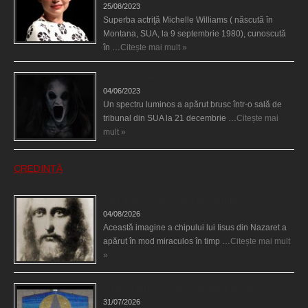
25/08/2023
Superba actriţă Michelle Williams ( născută în
Montana, SUA, la 9 septembrie 1980), cunoscută
în …
Citește mai mult »
Teroare la tribunal
04/06/2023
Un spectru luminos a apărut brusc într-o sală de
tribunal din SUA la 21 decembrie …
Citește mai
mult »
CREDINȚĂ
Iisus a apărut într-un cort din Spania
04/08/2026
Această imagine a chipului lui Iisus din Nazaret a
apărut în mod miraculos în timp …
Citește mai mult
»
Madona lacrimilor din Siracusa (Silcilia)
31/07/2026