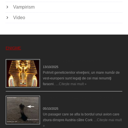
Vampirism
Video
ENIGME
Eşti genetic, legat de Tutankhamon?
13/10/2025
Potrivit geneticienilor elveţieni, un mare număr de
vest-europeni sunt legaţi de cei mai renumiţi
faraoni. …
Citește mai mult »
O fiinţă misterioasă plutea pe nori la 30.000 de
picioare
05/10/2025
Un pasager care se afla la bordul unui avion care
zbura dinspre Austria către Cork …
Citește mai mult
»