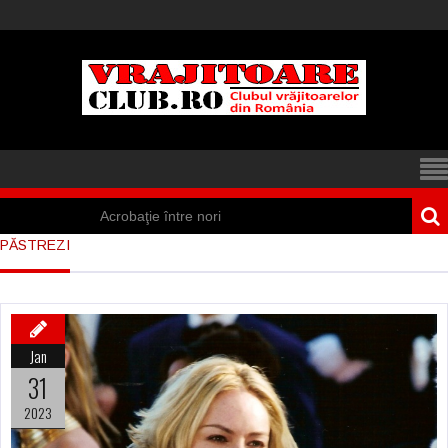
Acrobaţie între nori
PĂSTREZI
Iisus a apărut într-
un cort din Spania
Marea vânătoare
Jan
de vrăjitoare din
31
Suedia
2023
Vrăjitoare