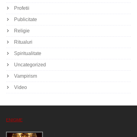
Profetii
Publicitate
Religie
Ritualuri
Spiritualitate
Uncategorized
Vampirism
Video
ENIGME
Eşti genetic, legat de Tutankhamon?