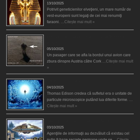
13/10/2025
Potrivit geneticienilor elveţieni, un mare număr de
vest-europeni sunt legaţi de cei mai renumiţi
faraoni. …
Citește mai mult »
O fiinţă misterioasă plutea pe nori la 30.000 de
picioare
05/10/2025
Un pasager care se afla la bordul unui avion care
zbura dinspre Austria către Cork …
Citește mai mult
»
Călătorii în lumea de Dincolo
04/10/2025
Thomas Edison credea că sufletul era o unitate de
particule microscopice putând lua diferite forme. …
Citește mai mult »
Baze germane secrete la Polul Nord?
03/10/2025
Agenţiile de informaţii au dezvăluit că existau cel
puţin 9 baze secrete germane unde se …
Citește