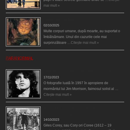
mai mult »
Îngerul care doarme
02/10/2025
Multe corpuri umane, după moarte, au suportat o
îmbălsămare. Unul din cazurile cele mai
surprinzătoare …
Citește mai mult »
PARANORMAL
Fantoma lui Jim Morrison a apărut în cimitir
17/11/2023
O fotografie luată în 1997 în apropiere de
mormântul lui Jim Morrison, faimosul solist al …
Citește mai mult »
Spectrul lui Corey din Salem le-a cerut femeilor să
scrie în cartea diavolului
14/10/2023
Giles Corey, sau Cory ori Coree (1612 – 19