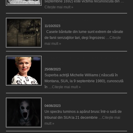
septembrie 1692) este victimă recunoscută din …
Citește mai mult »
Cele mai bântuite cinci case din lume
11/10/2023
Casele bântuite din lume sunt extrem de vânate
de fanii senzaţiilor tari, deşi îngrozesc …
Citește
mai mult »
Actriţa Michelle Williams urmărită de fantoma lui
Heath Ledger
25/08/2023
Superba actriţă Michelle Williams ( născută în
Montana, SUA, la 9 septembrie 1980), cunoscută
în …
Citește mai mult »
Teroare la tribunal
04/06/2023
Un spectru luminos a apărut brusc într-o sală de
tribunal din SUA la 21 decembrie …
Citește mai
mult »