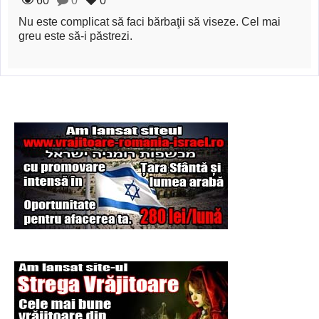
60
0
0
Şi-a vândut soţia
Nu este complicat să faci bărbaţii să viseze. Cel mai
pentru un ritual de
greu este să-i păstrezi.
magie neagră