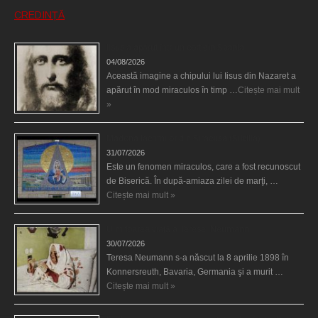
CREDINȚĂ
Iisus a apărut într-un cort din Spania
04/08/2026
Această imagine a chipului lui Iisus din Nazaret a
apărut în mod miraculos în timp …
Citește mai mult
»
Madona lacrimilor din Siracusa (Silcilia)
31/07/2026
Este un fenomen miraculos, care a fost recunoscut
de Biserică. În după-amiaza zilei de marţi, …
Citește mai mult »
Uimitoarea viaţă a Teresei Neumann
30/07/2026
Teresa Neumann s-a născut la 8 aprilie 1898 în
Konnersreuth, Bavaria, Germania şi a murit …
Citește mai mult »