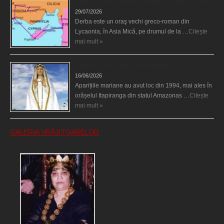
Derba, un oraş misterios vizitat şi de sfântul Petre
29/07/2026
Derba este un oraş vechi greco-roman din
Lycaonia, în Asia Mică, pe drumul de la …
Citește
mai mult »
Aparițiile Sfintei Maria din Itapiranga
16/06/2026
Aparițiile mariane au avut loc din 1994, mai ales în
orășelul Itapiranga din statul Amazonas …
Citește
mai mult »
GALERIA VRĂJITOARELOR