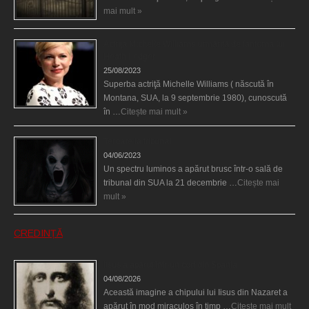
mai mult »
Actriţa Michelle Williams urmărită de fantoma lui
Heath Ledger
25/08/2023
Superba actriţă Michelle Williams ( născută în
Montana, SUA, la 9 septembrie 1980), cunoscută
în …
Citește mai mult »
Teroare la tribunal
04/06/2023
Un spectru luminos a apărut brusc într-o sală de
tribunal din SUA la 21 decembrie …
Citește mai
mult »
CREDINȚĂ
Iisus a apărut într-un cort din Spania
04/08/2026
Această imagine a chipului lui Iisus din Nazaret a
apărut în mod miraculos în timp …
Citește mai mult