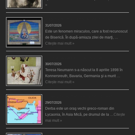
»
Madona lacrimilor din Siracusa (Silcilia)
31/07/2026
Este un fenomen miraculos, care a fost recunoscut
de Biserică. În după-amiaza zilei de marţi, …
Citește mai mult »
Uimitoarea viaţă a Teresei Neumann
30/07/2026
Teresa Neumann s-a născut la 8 aprilie 1898 în
Konnersreuth, Bavaria, Germania şi a murit …
Citește mai mult »
Derba, un oraş misterios vizitat şi de sfântul Petre
29/07/2026
Derba este un oraş vechi greco-roman din
Lycaonia, în Asia Mică, pe drumul de la …
Citește
mai mult »