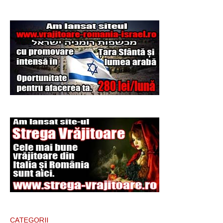
Şi-a vândut soţia
pentru un ritual de
magie neagră
CATEGORII