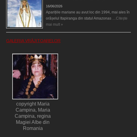
Aparițiile Sfintei Maria din Itapiranga
16/06/2026
Aparițiile mariane au avut loc din 1994, mai ales în
orășelul Itapiranga din statul Amazonas …
Citește
mai mult »
GALERIA VRĂJITOARELOR
copyright Maria
Campina, Maria
Campina, regina
Magiei Albe din
Romania