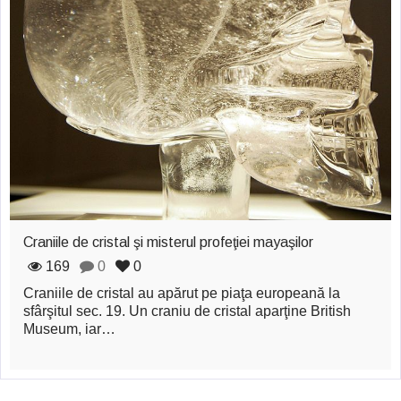
zburătoare în Mexic
Magia în Thailanda
Madona lacrimilor
din Siracusa
(Silcilia)
Uimitoarea viaţă a
Teresei Neumann
Craniile de cristal şi misterul profeţiei mayaşilor
Derba, un oraş
169
0
0
misterios vizitat şi
Craniile de cristal au apărut pe piaţa europeană la
de sfântul Petre
sfârşitul sec. 19. Un craniu de cristal aparţine British
Museum, iar…
Vrăjitorul Merlin şi
regele Arthur