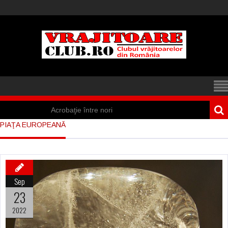
Acrobaţie între nori
PIAŢA EUROPEANĂ
Iisus a apărut într-
un cort din Spania
Marea vânătoare
Sep
de vrăjitoare din
23
Suedia
2022
Vrăjitoare