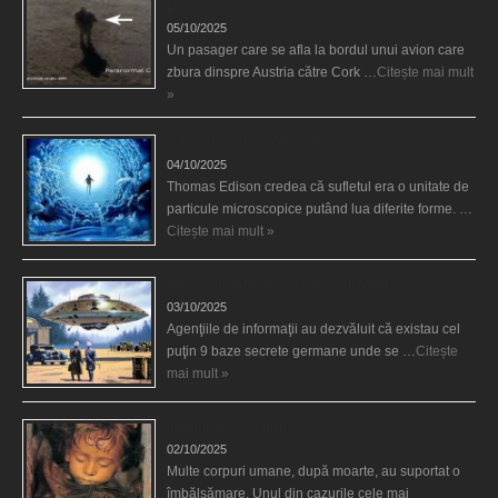
picioare
05/10/2025
Un pasager care se afla la bordul unui avion care
zbura dinspre Austria către Cork …
Citește mai mult
»
Călătorii în lumea de Dincolo
04/10/2025
Thomas Edison credea că sufletul era o unitate de
particule microscopice putând lua diferite forme. …
Citește mai mult »
Baze germane secrete la Polul Nord?
03/10/2025
Agenţiile de informaţii au dezvăluit că existau cel
puţin 9 baze secrete germane unde se …
Citește
mai mult »
Îngerul care doarme
02/10/2025
Multe corpuri umane, după moarte, au suportat o
îmbălsămare. Unul din cazurile cele mai