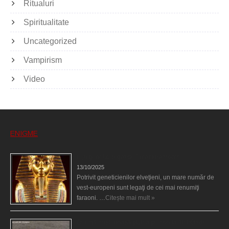
Ritualuri
Spiritualitate
Uncategorized
Vampirism
Video
ENIGME
Eşti genetic, legat de Tutankhamon?
13/10/2025
Potrivit geneticienilor elveţieni, un mare număr de
vest-europeni sunt legaţi de cei mai renumiţi
faraoni. …
Citește mai mult »
O fiinţă misterioasă plutea pe nori la 30.000 de