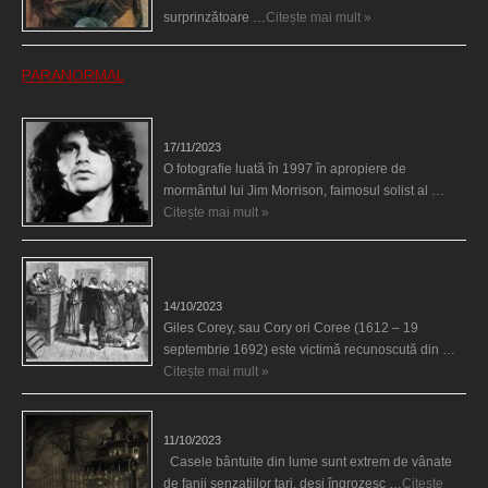
surprinzătoare …
Citește mai mult »
PARANORMAL
Fantoma lui Jim Morrison a apărut în cimitir
17/11/2023
O fotografie luată în 1997 în apropiere de
mormântul lui Jim Morrison, faimosul solist al …
Citește mai mult »
Spectrul lui Corey din Salem le-a cerut femeilor să
scrie în cartea diavolului
14/10/2023
Giles Corey, sau Cory ori Coree (1612 – 19
septembrie 1692) este victimă recunoscută din …
Citește mai mult »
Cele mai bântuite cinci case din lume
11/10/2023
Casele bântuite din lume sunt extrem de vânate
de fanii senzaţiilor tari, deşi îngrozesc …
Citește