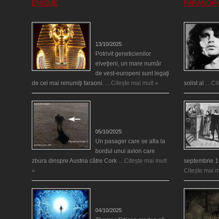
ENIGME
PARANOR
Eşti genetic, legat de
Tutankhamon?
13/10/2025
Potrivit geneticienilor
elveţieni, un mare număr
de vest-europeni sunt legaţi
de cei mai renumiţi faraoni. …
Citește mai mult »
solist al …
Ci
O fiinţă misterioasă plutea
pe nori la 30.000 de
picioare
05/10/2025
Un pasager care se afla la
bordul unui avion care
zbura dinspre Austria către Cork …
Citește mai mult
septembrie 1
»
Citește mai m
Călătorii în lumea de
Dincolo
04/10/2025