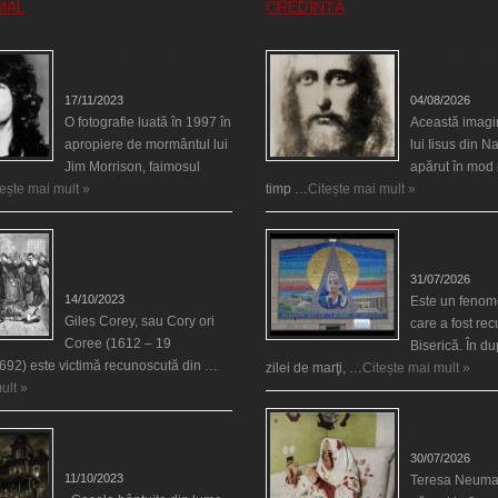
MAL
CREDINȚĂ
Fantoma lui Jim Morrison a
Iisus a apărut î
apărut în cimitir
din Spania
17/11/2023
04/08/2026
O fotografie luată în 1997 în
Această imagi
apropiere de mormântul lui
lui Iisus din N
Jim Morrison, faimosul
apărut în mod 
tește mai mult »
timp …
Citește mai mult »
Spectrul lui Corey din
Madona lacrim
Salem le-a cerut femeilor
Siracusa (Silci
să scrie în cartea diavolului
31/07/2026
14/10/2023
Este un fenom
Giles Corey, sau Cory ori
care a fost re
Coree (1612 – 19
Biserică. În d
692) este victimă recunoscută din …
zilei de marţi, …
Citește mai mult »
ult »
Uimitoarea via
Cele mai bântuite cinci
Neumann
case din lume
30/07/2026
11/10/2023
Teresa Neuma