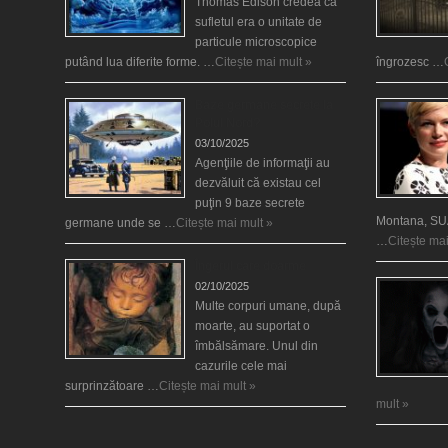
Thomas Edison credea că
sufletul era o unitate de
particule microscopice
putând lua diferite forme. …
Citește mai mult »
îngrozesc …
Baze germane secrete la
Polul Nord?
03/10/2025
Agenţiile de informaţii au
dezvăluit că existau cel
puţin 9 baze secrete
Montana, SUA
germane unde se …
Citește mai mult »
…
Citește mai
Îngerul care doarme
02/10/2025
Multe corpuri umane, după
moarte, au suportat o
îmbălsămare. Unul din
cazurile cele mai
surprinzătoare …
Citește mai mult »
mult »