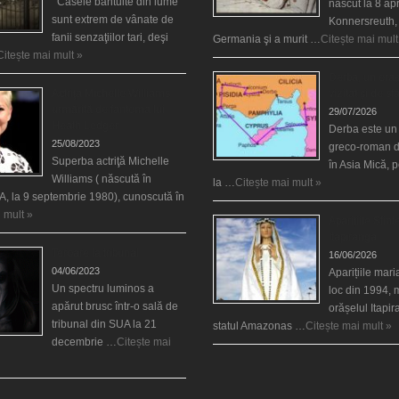
Casele bântuite din lume
născut la 8 apr
sunt extrem de vânate de
Konnersreuth,
fanii senzaţiilor tari, deşi
Germania şi a murit …
Citește mai mult
Citește mai mult »
Derba, un oraş
Actriţa Michelle Williams
vizitat şi de sf
urmărită de fantoma lui
29/07/2026
Heath Ledger
Derba este un
25/08/2023
greco-roman d
Superba actriţă Michelle
în Asia Mică, 
Williams ( născută în
la …
Citește mai mult »
, la 9 septembrie 1980), cunoscută în
 mult »
Aparițiile Sfint
Itapiranga
Teroare la tribunal
16/06/2026
04/06/2023
Aparițiile mar
Un spectru luminos a
loc din 1994, 
apărut brusc într-o sală de
orășelul Itapi
tribunal din SUA la 21
statul Amazonas …
Citește mai mult »
decembrie …
Citește mai