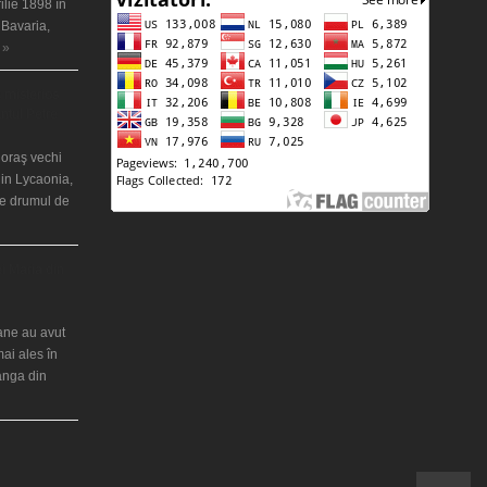
ilie 1898 în
 Bavaria,
 »
 misterios
ântul Petre
 oraş vechi
in Lycaonia,
pe drumul de
ei Maria din
iane au avut
mai ales în
ranga din