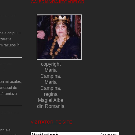
GALERIA VRĂJITOARELOR
ntr-un cort
ne a chipului
azaret a
miraculos în
copyright
ilor din
lia)
Maria
Campina,
en miraculos,
Maria
cunoscut de
Campina,
upă-amiaza
regina
Magiei Albe
din Romania
ţă a Teresei
VIZITATORI PE SITE
nn s-a