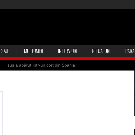
ESAJE
MULTUMIRI
INTERVIURI
RITUALURI
PARA
Iisus a apărut într-un cort din Spania
 Suedia
Vrăjitoare zburătoare în Mexic
ilia)
Uimitoarea viaţă a Teresei Neumann
de sfântul Petre
Vrăjitorul Merlin şi regele Arthur
de magie neagră