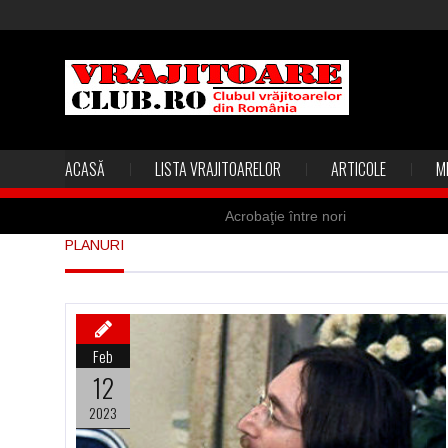
ACASĂ
LISTA VRAJITOARELOR
ARTICOLE
M
Acrobaţie între nori
PLANURI
Marea vânătoare de vrăjitoare din
Madona lacrimilor din Siracusa (Silc
Derba, un oraş misterios vizitat şi 
Feb
Şi-a vândut soţia pentru un ritual 
12
2023