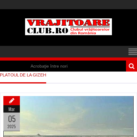
Acrobaţie între nori
PLATOUL DE LA GIZEH
Iisus a apărut într-
un cort din Spania
Marea vânătoare
Mar
de vrăjitoare din
05
Suedia
2025
Vrăjitoare