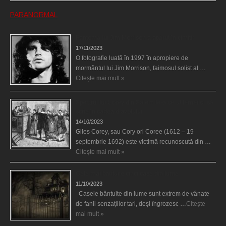
PARANORMAL
Fantoma lui Jim Morrison a apărut în cimitir
17/11/2023
O fotografie luată în 1997 în apropiere de
mormântul lui Jim Morrison, faimosul solist al …
Citește mai mult »
Spectrul lui Corey din Salem le-a cerut femeilor să
scrie în cartea diavolului
14/10/2023
Giles Corey, sau Cory ori Coree (1612 – 19
septembrie 1692) este victimă recunoscută din …
Citește mai mult »
Cele mai bântuite cinci case din lume
11/10/2023
Casele bântuite din lume sunt extrem de vânate
de fanii senzaţiilor tari, deşi îngrozesc …
Citește
mai mult »