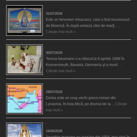
Madona lacrimilor din Siracusa (Silcilia)
31/07/2026
Este un fenomen miraculos, care a fost recunoscut
de Biserică. În după-amiaza zilei de marţi, …
Citește mai mult »
Uimitoarea viaţă a Teresei Neumann
30/07/2026
Teresa Neumann s-a născut la 8 aprilie 1898 în
Konnersreuth, Bavaria, Germania şi a murit …
Citește mai mult »
Derba, un oraş misterios vizitat şi de sfântul Petre
29/07/2026
Derba este un oraş vechi greco-roman din
Lycaonia, în Asia Mică, pe drumul de la …
Citește
mai mult »
Aparițiile Sfintei Maria din Itapiranga
16/06/2026
Aparițiile mariane au avut loc din 1994, mai ales în