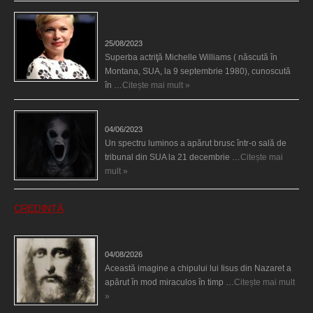
Actriţa Michelle Williams urmărită de fantoma lui
Heath Ledger
25/08/2023
Superba actriţă Michelle Williams ( născută în
Montana, SUA, la 9 septembrie 1980), cunoscută
în …
Citește mai mult »
Teroare la tribunal
04/06/2023
Un spectru luminos a apărut brusc într-o sală de
tribunal din SUA la 21 decembrie …
Citește mai
mult »
CREDINȚĂ
Iisus a apărut într-un cort din Spania
04/08/2026
Această imagine a chipului lui Iisus din Nazaret a
apărut în mod miraculos în timp …
Citește mai mult
»