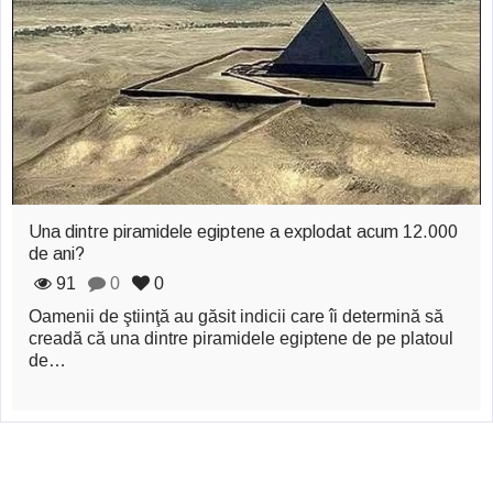
zburătoare în Mexic
Magia în Thailanda
Madona lacrimilor
din Siracusa
(Silcilia)
Uimitoarea viaţă a
Una dintre piramidele egiptene a explodat acum 12.000
de ani?
Teresei Neumann
91
0
0
Derba, un oraş
Oamenii de ştiinţă au găsit indicii care îi determină să
creadă că una dintre piramidele egiptene de pe platoul
misterios vizitat şi
de…
de sfântul Petre
Vrăjitorul Merlin şi
regele Arthur