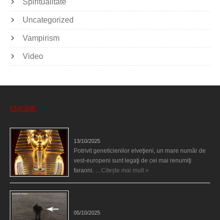
Spiritualitate
Uncategorized
Vampirism
Video
ENIGME
Eşti genetic, legat de Tutankhamon?
13/10/2025
Potrivit geneticienilor elveţieni, un mare număr de
vest-europeni sunt legaţi de cei mai renumiţi
faraoni. …
Citește mai mult »
O fiinţă misterioasă plutea pe nori la 30.000 de
picioare
05/10/2025