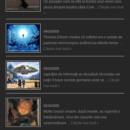
Un pasager care se afla la bordul unui avion care
zbura dinspre Austria către Cork …
Citește mai mult
»
Călătorii în lumea de Dincolo
04/10/2025
Thomas Edison credea că sufletul era o unitate de
particule microscopice putând lua diferite forme. …
Citește mai mult »
Baze germane secrete la Polul Nord?
03/10/2025
Agenţiile de informaţii au dezvăluit că existau cel
puţin 9 baze secrete germane unde se …
Citește
mai mult »
Îngerul care doarme
02/10/2025
Multe corpuri umane, după moarte, au suportat o
îmbălsămare. Unul din cazurile cele mai
surprinzătoare …
Citește mai mult »