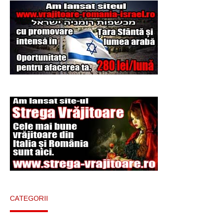
Şi-a vândut soţia
pentru un ritual de
magie neagră
CATEGORII