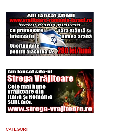
Şi-a vândut soţia
pentru un ritual de
magie neagră
CATEGORII