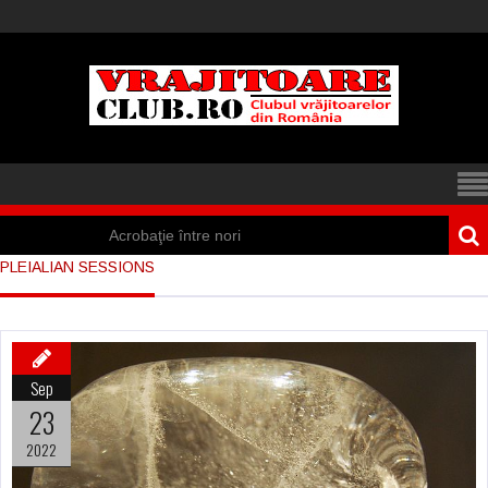
Acrobaţie între nori
PLEIALIAN SESSIONS
Iisus a apărut într-
un cort din Spania
Marea vânătoare
Sep
de vrăjitoare din
23
Suedia
2022
Vrăjitoare