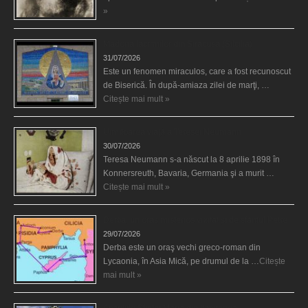
»
Madona lacrimilor din Siracusa (Silcilia)
31/07/2026
Este un fenomen miraculos, care a fost recunoscut
de Biserică. În după-amiaza zilei de marţi, …
Citește mai mult »
Uimitoarea viaţă a Teresei Neumann
30/07/2026
Teresa Neumann s-a născut la 8 aprilie 1898 în
Konnersreuth, Bavaria, Germania şi a murit …
Citește mai mult »
Derba, un oraş misterios vizitat şi de sfântul Petre
29/07/2026
Derba este un oraş vechi greco-roman din
Lycaonia, în Asia Mică, pe drumul de la …
Citește
mai mult »