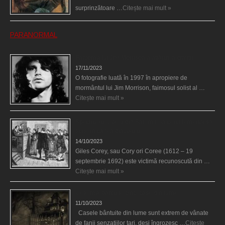
surprinzătoare …
Citește mai mult »
PARANORMAL
Fantoma lui Jim Morrison a apărut în cimitir
17/11/2023
O fotografie luată în 1997 în apropiere de
mormântul lui Jim Morrison, faimosul solist al …
Citește mai mult »
Spectrul lui Corey din Salem le-a cerut femeilor să
scrie în cartea diavolului
14/10/2023
Giles Corey, sau Cory ori Coree (1612 – 19
septembrie 1692) este victimă recunoscută din …
Citește mai mult »
Cele mai bântuite cinci case din lume
11/10/2023
Casele bântuite din lume sunt extrem de vânate
de fanii senzaţiilor tari, deşi îngrozesc …
Citește