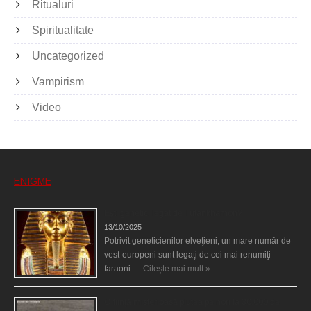
Ritualuri
Spiritualitate
Uncategorized
Vampirism
Video
ENIGME
Eşti genetic, legat de Tutankhamon?
13/10/2025
Potrivit geneticienilor elveţieni, un mare număr de
vest-europeni sunt legaţi de cei mai renumiţi
faraoni. …
Citește mai mult »
O fiinţă misterioasă plutea pe nori la 30.000 de