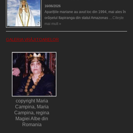
Aparițiile Sfintei Maria din Itapiranga
16/06/2026
Aparițiile mariane au avut loc din 1994, mai ales în
orășelul Itapiranga din statul Amazonas …
Citește
mai mult »
GALERIA VRĂJITOARELOR
copyright Maria
Campina, Maria
Campina, regina
Magiei Albe din
Romania