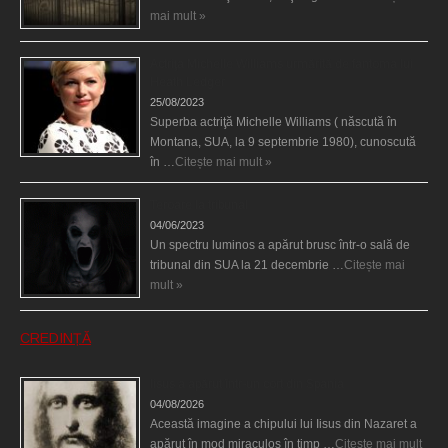
mai mult »
Actriţa Michelle Williams urmărită de fantoma lui
Heath Ledger
25/08/2023
Superba actriţă Michelle Williams ( născută în
Montana, SUA, la 9 septembrie 1980), cunoscută
în …
Citește mai mult »
Teroare la tribunal
04/06/2023
Un spectru luminos a apărut brusc într-o sală de
tribunal din SUA la 21 decembrie …
Citește mai
mult »
CREDINȚĂ
Iisus a apărut într-un cort din Spania
04/08/2026
Această imagine a chipului lui Iisus din Nazaret a
apărut în mod miraculos în timp …
Citește mai mult