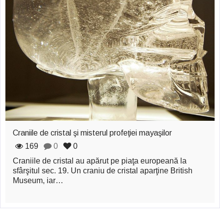
zburătoare în Mexic
Magia în Thailanda
Madona lacrimilor
din Siracusa
(Silcilia)
Uimitoarea viaţă a
Teresei Neumann
Craniile de cristal şi misterul profeţiei mayaşilor
Derba, un oraş
169
0
0
misterios vizitat şi
Craniile de cristal au apărut pe piaţa europeană la
de sfântul Petre
sfârşitul sec. 19. Un craniu de cristal aparţine British
Museum, iar…
Vrăjitorul Merlin şi
regele Arthur