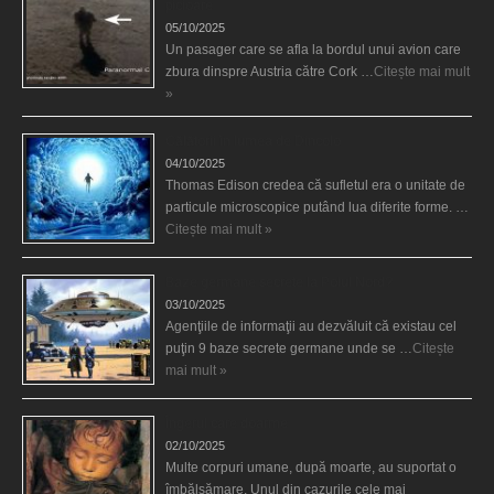
picioare
05/10/2025
Un pasager care se afla la bordul unui avion care
zbura dinspre Austria către Cork …
Citește mai mult
»
Călătorii în lumea de Dincolo
04/10/2025
Thomas Edison credea că sufletul era o unitate de
particule microscopice putând lua diferite forme. …
Citește mai mult »
Baze germane secrete la Polul Nord?
03/10/2025
Agenţiile de informaţii au dezvăluit că existau cel
puţin 9 baze secrete germane unde se …
Citește
mai mult »
Îngerul care doarme
02/10/2025
Multe corpuri umane, după moarte, au suportat o
îmbălsămare. Unul din cazurile cele mai