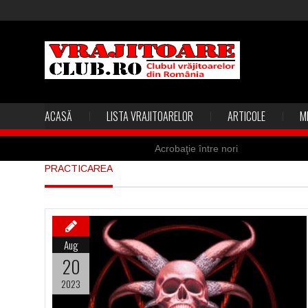
ACASĂ
LISTA VRAJITOARELOR
ARTICOLE
M
Acrobaţie între nori
PRACTICAREA
Marea vânătoare de vrăjitoare din
Madona lacrimilor din Siracusa (Silc
Derba, un oraş misterios vizitat şi 
Aug
Şi-a vândut soţia pentru un ritual 
20
2023