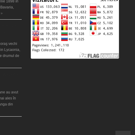
ilie 1898 în
 Bavaria,
 »
 misterios
ântul Petre
 oraş vechi
in Lycaonia,
pe drumul de
ei Maria din
iane au avut
mai ales în
ranga din