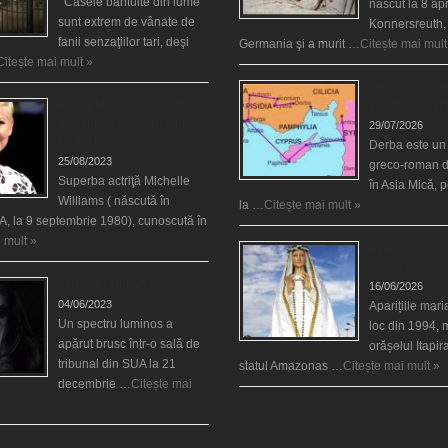
Casele bântuite din lume
născut la 8 apr
sunt extrem de vânate de
Konnersreuth,
fanii senzaţiilor tari, deşi
Germania şi a murit …
Citește mai mult
Citește mai mult »
Derba, un oraş
Actriţa Michelle Williams
vizitat şi de sf
urmărită de fantoma lui
29/07/2026
Heath Ledger
Derba este un
25/08/2023
greco-roman d
Superba actriţă Michelle
în Asia Mică, 
Williams ( născută în
la …
Citește mai mult »
, la 9 septembrie 1980), cunoscută în
 mult »
Aparițiile Sfint
Itapiranga
Teroare la tribunal
16/06/2026
04/06/2023
Aparițiile mar
Un spectru luminos a
loc din 1994, 
apărut brusc într-o sală de
orășelul Itapi
tribunal din SUA la 21
statul Amazonas …
Citește mai mult »
decembrie …
Citește mai