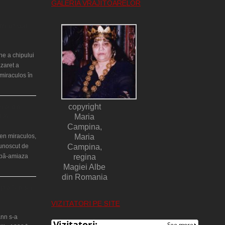
GALERIA VRĂJITOARELOR
ntr-un cort
ne a chipului
azaret a
miraculos în
copyright
ilor din
lia)
Maria
Campina,
en miraculos,
Maria
cunoscut de
Campina,
upă-amiaza
regina
Magiei Albe
din Romania
ţă a Teresei
VIZITATORI PE SITE
nn s-a