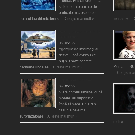
Thomas Edison credea că
sufletul era o unitate de
particule microscopice
putând lua diferite forme. …
Citește mai mult »
îngrozesc …
Baze germane secrete la
Polul Nord?
03/10/2025
Agenţiile de informaţii au
dezvăluit că existau cel
puţin 9 baze secrete
Montana, SUA
germane unde se …
Citește mai mult »
…
Citește mai
Îngerul care doarme
02/10/2025
Multe corpuri umane, după
moarte, au suportat o
îmbălsămare. Unul din
cazurile cele mai
surprinzătoare …
Citește mai mult »
mult »