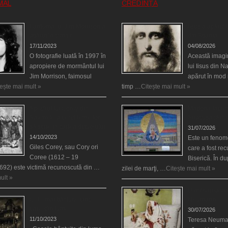
MAL
CREDINȚĂ
Fantoma lui Jim Morrison a
Iisus a apărut î
apărut în cimitir
din Spania
17/11/2023
04/08/2026
O fotografie luată în 1997 în
Această imagi
apropiere de mormântul lui
lui Iisus din N
Jim Morrison, faimosul
apărut în mod 
tește mai mult »
timp …
Citește mai mult »
Spectrul lui Corey din
Madona lacrim
Salem le-a cerut femeilor
Siracusa (Silci
să scrie în cartea diavolului
31/07/2026
14/10/2023
Este un fenom
Giles Corey, sau Cory ori
care a fost re
Coree (1612 – 19
Biserică. În d
692) este victimă recunoscută din …
zilei de marţi, …
Citește mai mult »
ult »
Uimitoarea via
Cele mai bântuite cinci
Neumann
case din lume
30/07/2026
11/10/2023
Teresa Neuma