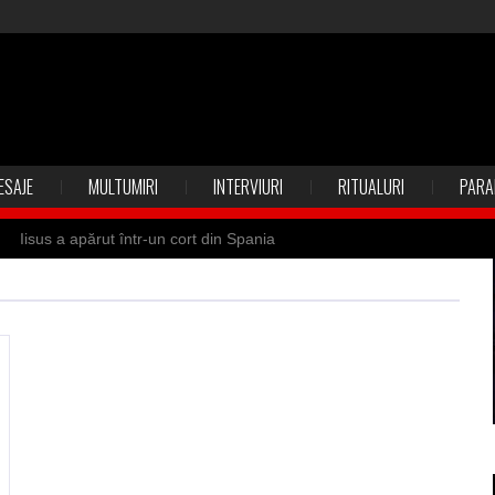
ESAJE
MULTUMIRI
INTERVIURI
RITUALURI
PARA
Iisus a apărut într-un cort din Spania
 Suedia
Vrăjitoare zburătoare în Mexic
ilia)
Uimitoarea viaţă a Teresei Neumann
de sfântul Petre
Vrăjitorul Merlin şi regele Arthur
de magie neagră