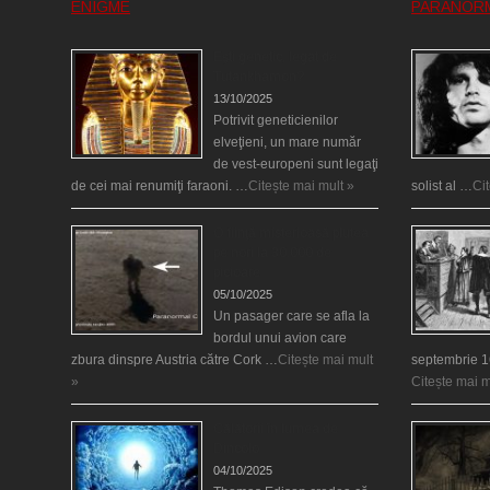
ENIGME
PARANOR
Eşti genetic, legat de
Tutankhamon?
13/10/2025
Potrivit geneticienilor
elveţieni, un mare număr
de vest-europeni sunt legaţi
de cei mai renumiţi faraoni. …
Citește mai mult »
solist al …
Ci
O fiinţă misterioasă plutea
pe nori la 30.000 de
picioare
05/10/2025
Un pasager care se afla la
bordul unui avion care
zbura dinspre Austria către Cork …
Citește mai mult
septembrie 1
»
Citește mai m
Călătorii în lumea de
Dincolo
04/10/2025