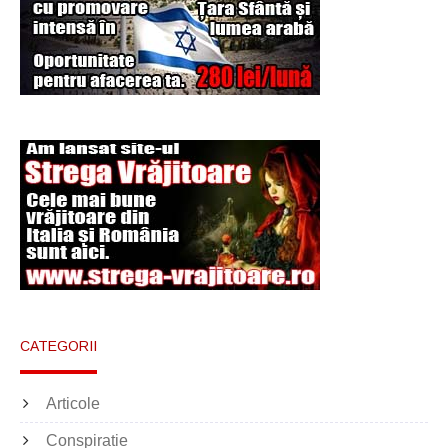
Şi-a vândut soţia
pentru un ritual de
magie neagră
CATEGORII
Articole
Conspiratie