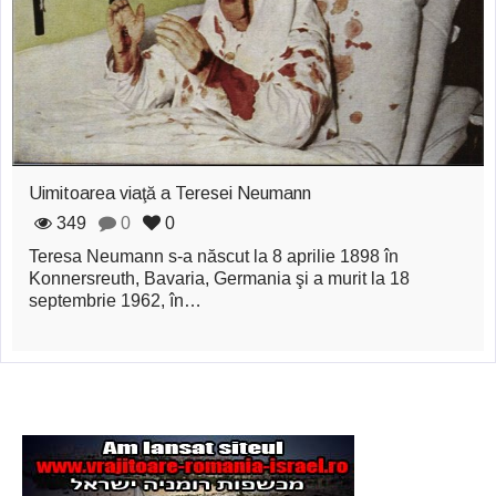
zburătoare în Mexic
Magia în Thailanda
Madona lacrimilor
din Siracusa
(Silcilia)
Uimitoarea viaţă a Teresei Neumann
Uimitoarea viaţă a
349
0
0
Teresa Neumann s-a născut la 8 aprilie 1898 în
Teresei Neumann
Konnersreuth, Bavaria, Germania şi a murit la 18
septembrie 1962, în…
Derba, un oraş
misterios vizitat şi
de sfântul Petre
Vrăjitorul Merlin şi
regele Arthur