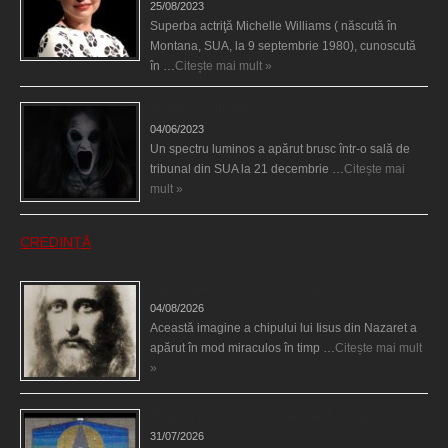
25/08/2023
Superba actriţă Michelle Williams ( născută în
Montana, SUA, la 9 septembrie 1980), cunoscută
în …
Citește mai mult »
Teroare la tribunal
04/06/2023
Un spectru luminos a apărut brusc într-o sală de
tribunal din SUA la 21 decembrie …
Citește mai
mult »
CREDINȚĂ
Iisus a apărut într-un cort din Spania
04/08/2026
Această imagine a chipului lui Iisus din Nazaret a
apărut în mod miraculos în timp …
Citește mai mult
»
Madona lacrimilor din Siracusa (Silcilia)
31/07/2026