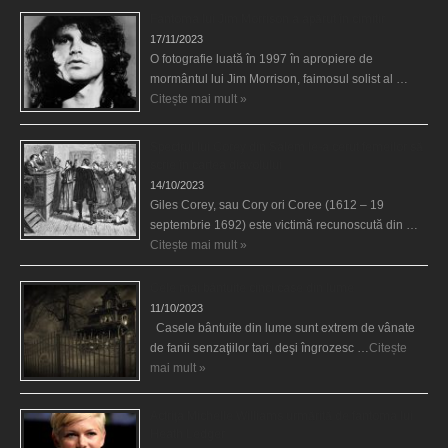
Fantoma lui Jim Morrison a apărut în cimitir
17/11/2023
O fotografie luată în 1997 în apropiere de
mormântul lui Jim Morrison, faimosul solist al …
Citește mai mult »
Spectrul lui Corey din Salem le-a cerut femeilor să
scrie în cartea diavolului
14/10/2023
Giles Corey, sau Cory ori Coree (1612 – 19
septembrie 1692) este victimă recunoscută din …
Citește mai mult »
Cele mai bântuite cinci case din lume
11/10/2023
Casele bântuite din lume sunt extrem de vânate
de fanii senzaţiilor tari, deşi îngrozesc …
Citește
mai mult »
Actriţa Michelle Williams urmărită de fantoma lui
Heath Ledger