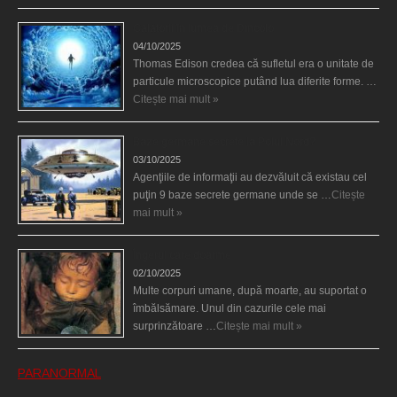
Călătorii în lumea de Dincolo
04/10/2025
Thomas Edison credea că sufletul era o unitate de
particule microscopice putând lua diferite forme. …
Citește mai mult »
Baze germane secrete la Polul Nord?
03/10/2025
Agenţiile de informaţii au dezvăluit că existau cel
puţin 9 baze secrete germane unde se …
Citește
mai mult »
Îngerul care doarme
02/10/2025
Multe corpuri umane, după moarte, au suportat o
îmbălsămare. Unul din cazurile cele mai
surprinzătoare …
Citește mai mult »
PARANORMAL