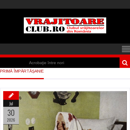
Acrobaţie între nori
PRIMĂ ÎMPĂRTĂȘANIE
Iisus a apărut într-
un cort din Spania
Marea vânătoare
Jul
de vrăjitoare din
30
Suedia
2026
Vrăjitoare