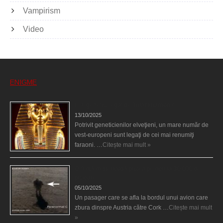
Vampirism
Video
ENIGME
Eşti genetic, legat de Tutankhamon?
13/10/2025
Potrivit geneticienilor elveţieni, un mare număr de
vest-europeni sunt legaţi de cei mai renumiţi
faraoni. …
Citește mai mult »
O fiinţă misterioasă plutea pe nori la 30.000 de
picioare
05/10/2025
Un pasager care se afla la bordul unui avion care
zbura dinspre Austria către Cork …
Citește mai mult
»