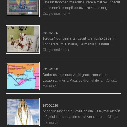
Este un fenomen miraculos, care a fost recunoscut
de Biserică. În după-amiaza zilei de marţi, …
Citește mai mult »
Uimitoarea viaţă a Teresei Neumann
30/07/2026
Teresa Neumann s-a născut la 8 aprilie 1898 în
Konnersreuth, Bavaria, Germania şi a murit …
Citește mai mult »
Derba, un oraş misterios vizitat şi de sfântul Petre
29/07/2026
Derba este un oraş vechi greco-roman din
Lycaonia, în Asia Mică, pe drumul de la …
Citește
mai mult »
Aparițiile Sfintei Maria din Itapiranga
16/06/2026
Aparițiile mariane au avut loc din 1994, mai ales în
orășelul Itapiranga din statul Amazonas …
Citește
mai mult »