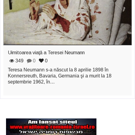
zburătoare în Mexic
Magia în Thailanda
Madona lacrimilor
din Siracusa
(Silcilia)
Uimitoarea viaţă a Teresei Neumann
Uimitoarea viaţă a
349
0
0
Teresa Neumann s-a născut la 8 aprilie 1898 în
Teresei Neumann
Konnersreuth, Bavaria, Germania şi a murit la 18
septembrie 1962, în…
Derba, un oraş
misterios vizitat şi
de sfântul Petre
Vrăjitorul Merlin şi
regele Arthur