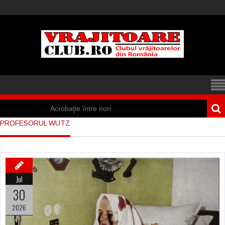
Acrobaţie între nori
PROFESORUL WUTZ
Iisus a apărut într-
un cort din Spania
Marea vânătoare
Jul
de vrăjitoare din
30
Suedia
2026
Vrăjitoare