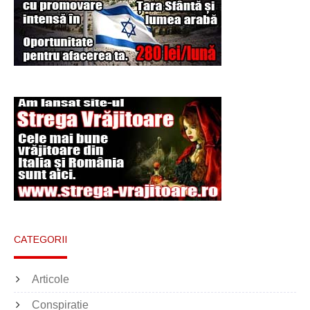
Şi-a vândut soţia
pentru un ritual de
magie neagră
CATEGORII
Articole
Conspiratie