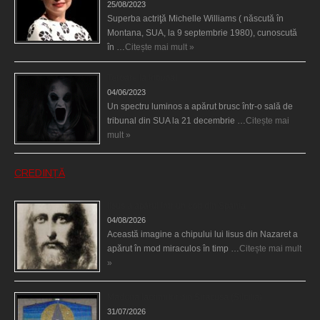
25/08/2023
Superba actriţă Michelle Williams ( născută în
Montana, SUA, la 9 septembrie 1980), cunoscută
în …
Citește mai mult »
Teroare la tribunal
04/06/2023
Un spectru luminos a apărut brusc într-o sală de
tribunal din SUA la 21 decembrie …
Citește mai
mult »
CREDINȚĂ
Iisus a apărut într-un cort din Spania
04/08/2026
Această imagine a chipului lui Iisus din Nazaret a
apărut în mod miraculos în timp …
Citește mai mult
»
Madona lacrimilor din Siracusa (Silcilia)
31/07/2026