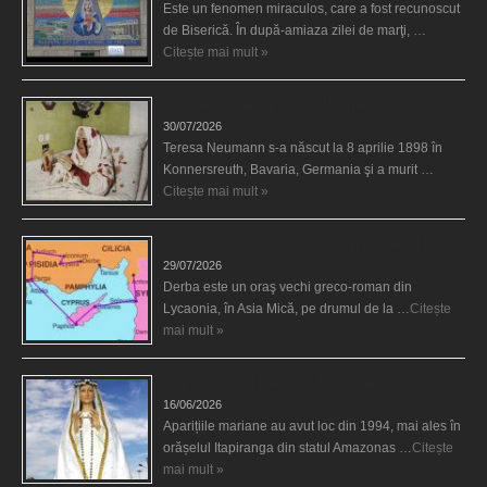
Este un fenomen miraculos, care a fost recunoscut
de Biserică. În după-amiaza zilei de marţi, …
Citește mai mult »
Uimitoarea viaţă a Teresei Neumann
30/07/2026
Teresa Neumann s-a născut la 8 aprilie 1898 în
Konnersreuth, Bavaria, Germania şi a murit …
Citește mai mult »
Derba, un oraş misterios vizitat şi de sfântul Petre
29/07/2026
Derba este un oraş vechi greco-roman din
Lycaonia, în Asia Mică, pe drumul de la …
Citește
mai mult »
Aparițiile Sfintei Maria din Itapiranga
16/06/2026
Aparițiile mariane au avut loc din 1994, mai ales în
orășelul Itapiranga din statul Amazonas …
Citește
mai mult »