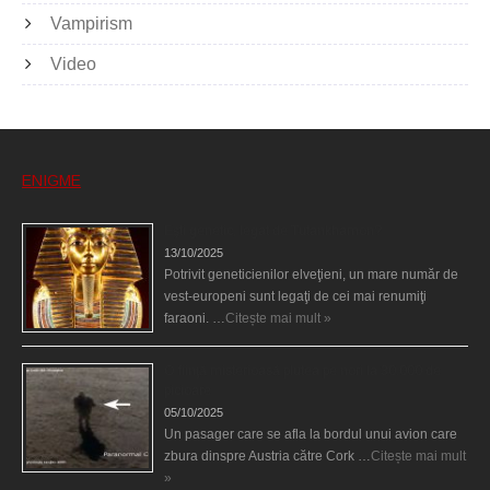
Vampirism
Video
ENIGME
Eşti genetic, legat de Tutankhamon?
13/10/2025
Potrivit geneticienilor elveţieni, un mare număr de
vest-europeni sunt legaţi de cei mai renumiţi
faraoni. …
Citește mai mult »
O fiinţă misterioasă plutea pe nori la 30.000 de
picioare
05/10/2025
Un pasager care se afla la bordul unui avion care
zbura dinspre Austria către Cork …
Citește mai mult
»