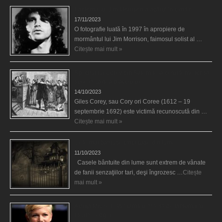
Fantoma lui Jim Morrison a apărut în cimitir
17/11/2023
O fotografie luată în 1997 în apropiere de
mormântul lui Jim Morrison, faimosul solist al …
Citește mai mult »
Spectrul lui Corey din Salem le-a cerut femeilor să
scrie în cartea diavolului
14/10/2023
Giles Corey, sau Cory ori Coree (1612 – 19
septembrie 1692) este victimă recunoscută din …
Citește mai mult »
Cele mai bântuite cinci case din lume
11/10/2023
Casele bântuite din lume sunt extrem de vânate
de fanii senzaţiilor tari, deşi îngrozesc …
Citește
mai mult »
Actriţa Michelle Williams urmărită de fantoma lui
Heath Ledger