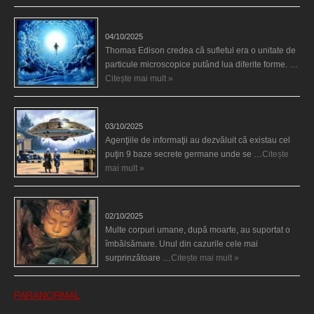
Călătorii în lumea de Dincolo
04/10/2025
Thomas Edison credea că sufletul era o unitate de
particule microscopice putând lua diferite forme. …
Citește mai mult »
Baze germane secrete la Polul Nord?
03/10/2025
Agenţiile de informaţii au dezvăluit că existau cel
puţin 9 baze secrete germane unde se …
Citește
mai mult »
Îngerul care doarme
02/10/2025
Multe corpuri umane, după moarte, au suportat o
îmbălsămare. Unul din cazurile cele mai
surprinzătoare …
Citește mai mult »
PARANORMAL