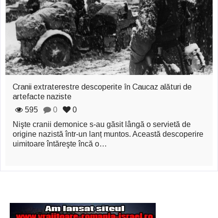
zburătoare în Mexic
Magia în Thailanda
Madona lacrimilor
din Siracusa
(Silcilia)
Cranii extraterestre descoperite în Caucaz alături de
artefacte naziste
Uimitoarea viaţă a
595
0
0
Teresei Neumann
Nişte cranii demonice s-au găsit lângă o servietă de
Derba, un oraş
origine nazistă într-un lanț muntos. Această descoperire
uimitoare întăreşte încă o…
misterios vizitat şi
de sfântul Petre
Vrăjitorul Merlin şi
regele Arthur