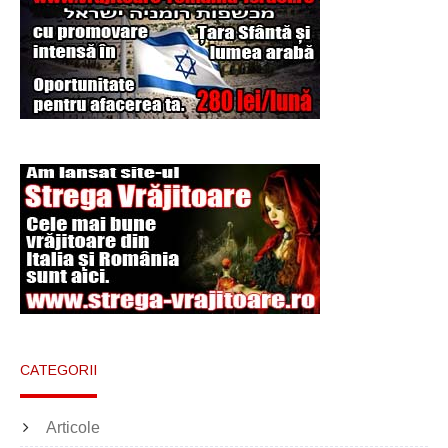
Şi-a vândut soţia
pentru un ritual de
magie neagră
CATEGORII
Articole