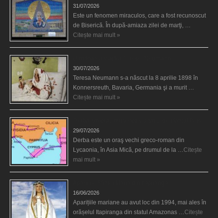
31/07/2026
Este un fenomen miraculos, care a fost recunoscut
de Biserică. În după-amiaza zilei de marţi, …
Citește mai mult »
Uimitoarea viaţă a Teresei Neumann
30/07/2026
Teresa Neumann s-a născut la 8 aprilie 1898 în
Konnersreuth, Bavaria, Germania şi a murit …
Citește mai mult »
Derba, un oraş misterios vizitat şi de sfântul Petre
29/07/2026
Derba este un oraş vechi greco-roman din
Lycaonia, în Asia Mică, pe drumul de la …
Citește
mai mult »
Aparițiile Sfintei Maria din Itapiranga
16/06/2026
Aparițiile mariane au avut loc din 1994, mai ales în
orășelul Itapiranga din statul Amazonas …
Citește