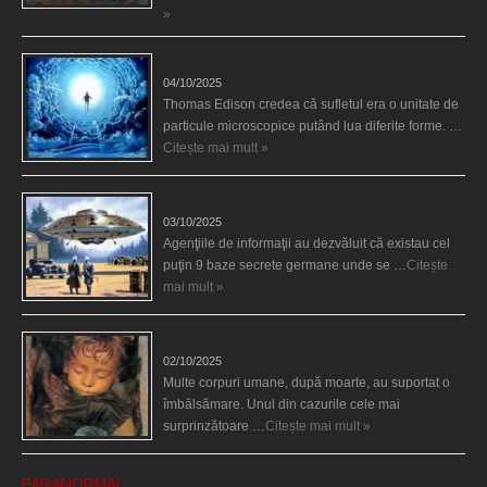
»
Călătorii în lumea de Dincolo
04/10/2025
Thomas Edison credea că sufletul era o unitate de
particule microscopice putând lua diferite forme. …
Citește mai mult »
Baze germane secrete la Polul Nord?
03/10/2025
Agenţiile de informaţii au dezvăluit că existau cel
puţin 9 baze secrete germane unde se …
Citește
mai mult »
Îngerul care doarme
02/10/2025
Multe corpuri umane, după moarte, au suportat o
îmbălsămare. Unul din cazurile cele mai
surprinzătoare …
Citește mai mult »
PARANORMAL