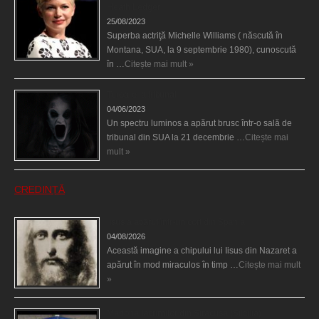
Heath Ledger
25/08/2023
Superba actriţă Michelle Williams ( născută în
Montana, SUA, la 9 septembrie 1980), cunoscută
în …
Citește mai mult »
Teroare la tribunal
04/06/2023
Un spectru luminos a apărut brusc într-o sală de
tribunal din SUA la 21 decembrie …
Citește mai
mult »
CREDINȚĂ
Iisus a apărut într-un cort din Spania
04/08/2026
Această imagine a chipului lui Iisus din Nazaret a
apărut în mod miraculos în timp …
Citește mai mult
»
Madona lacrimilor din Siracusa (Silcilia)