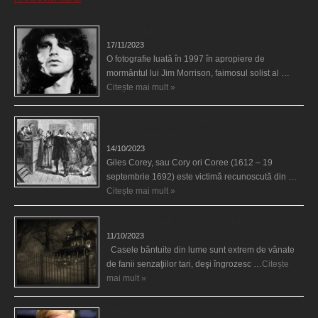
Fantoma lui Jim Morrison a apărut în cimitir
17/11/2023
O fotografie luată în 1997 în apropiere de
mormântul lui Jim Morrison, faimosul solist al …
Citește mai mult »
Spectrul lui Corey din Salem le-a cerut femeilor să
scrie în cartea diavolului
14/10/2023
Giles Corey, sau Cory ori Coree (1612 – 19
septembrie 1692) este victimă recunoscută din …
Citește mai mult »
Cele mai bântuite cinci case din lume
11/10/2023
Casele bântuite din lume sunt extrem de vânate
de fanii senzaţiilor tari, deşi îngrozesc …
Citește
mai mult »
Actriţa Michelle Williams urmărită de fantoma lui