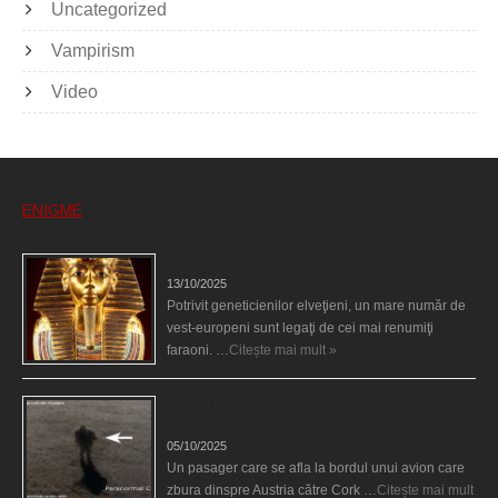
Uncategorized
Vampirism
Video
ENIGME
Eşti genetic, legat de Tutankhamon?
13/10/2025
Potrivit geneticienilor elveţieni, un mare număr de
vest-europeni sunt legaţi de cei mai renumiţi
faraoni. …
Citește mai mult »
O fiinţă misterioasă plutea pe nori la 30.000 de
picioare
05/10/2025
Un pasager care se afla la bordul unui avion care
zbura dinspre Austria către Cork …
Citește mai mult