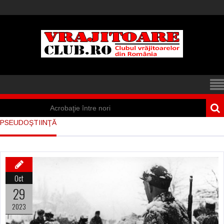
Acrobaţie între nori
PSEUDOŞTIINŢĂ
Iisus a apărut într-
un cort din Spania
Marea vânătoare
Oct
de vrăjitoare din
29
Suedia
2023
Vrăjitoare