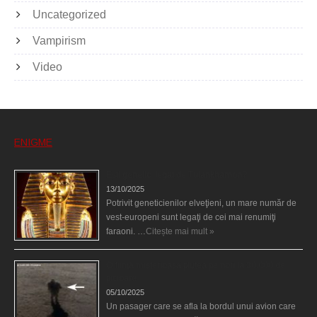
Uncategorized
Vampirism
Video
ENIGME
Eşti genetic, legat de Tutankhamon?
13/10/2025
Potrivit geneticienilor elveţieni, un mare număr de
vest-europeni sunt legaţi de cei mai renumiţi
faraoni. …
Citește mai mult »
O fiinţă misterioasă plutea pe nori la 30.000 de
picioare
05/10/2025
Un pasager care se afla la bordul unui avion care