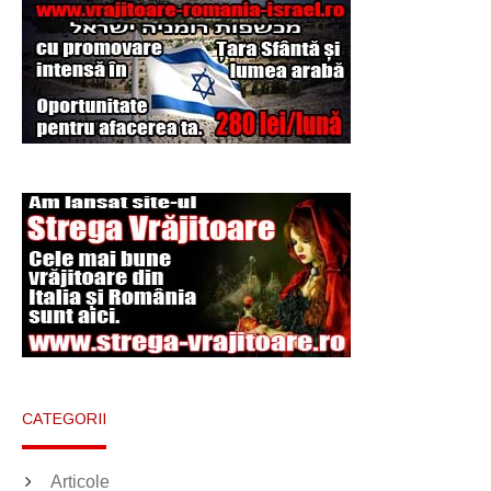
Şi-a vândut soţia
pentru un ritual de
magie neagră
CATEGORII
Articole