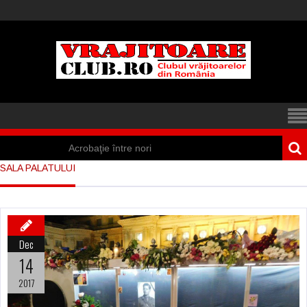
Acrobaţie între nori
SALA PALATULUI
Iisus a apărut într-
un cort din Spania
Marea vânătoare
Dec
de vrăjitoare din
14
Suedia
2017
Vrăjitoare