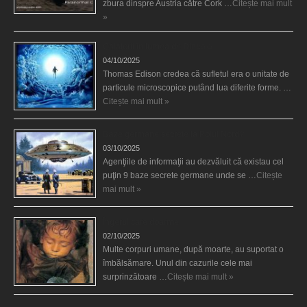
zbura dinspre Austria către Cork …
Citește mai mult
»
Călătorii în lumea de Dincolo
04/10/2025
Thomas Edison credea că sufletul era o unitate de
particule microscopice putând lua diferite forme. …
Citește mai mult »
Baze germane secrete la Polul Nord?
03/10/2025
Agenţiile de informaţii au dezvăluit că existau cel
puţin 9 baze secrete germane unde se …
Citește
mai mult »
Îngerul care doarme
02/10/2025
Multe corpuri umane, după moarte, au suportat o
îmbălsămare. Unul din cazurile cele mai
surprinzătoare …
Citește mai mult »