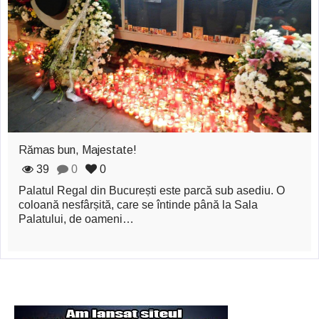
zburătoare în Mexic
Magia în Thailanda
Madona lacrimilor
din Siracusa
(Silcilia)
Uimitoarea viaţă a
Rămas bun, Majestate!
Teresei Neumann
39
0
0
Palatul Regal din București este parcă sub asediu. O
Derba, un oraş
coloană nesfârșită, care se întinde până la Sala
Palatului, de oameni…
misterios vizitat şi
de sfântul Petre
Vrăjitorul Merlin şi
regele Arthur