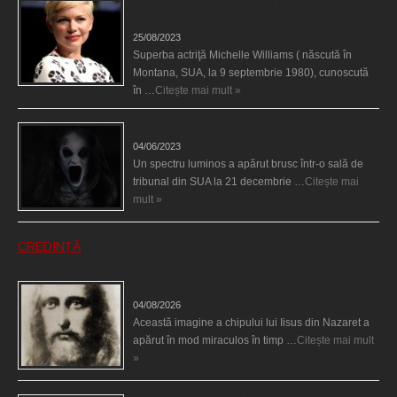
Actriţa Michelle Williams urmărită de fantoma lui
Heath Ledger
25/08/2023
Superba actriţă Michelle Williams ( născută în
Montana, SUA, la 9 septembrie 1980), cunoscută
în …
Citește mai mult »
Teroare la tribunal
04/06/2023
Un spectru luminos a apărut brusc într-o sală de
tribunal din SUA la 21 decembrie …
Citește mai
mult »
CREDINȚĂ
Iisus a apărut într-un cort din Spania
04/08/2026
Această imagine a chipului lui Iisus din Nazaret a
apărut în mod miraculos în timp …
Citește mai mult
»