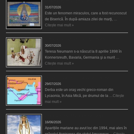
Madona lacrimilor din Siracusa (Silcilia)
31/07/2026
Este un fenomen miraculos, care a fost recunoscut
de Biserică. În după-amiaza zilei de marţi, …
Citește mai mult »
Uimitoarea viaţă a Teresei Neumann
30/07/2026
Teresa Neumann s-a născut la 8 aprilie 1898 în
Konnersreuth, Bavaria, Germania şi a murit …
Citește mai mult »
Derba, un oraş misterios vizitat şi de sfântul Petre
29/07/2026
Derba este un oraş vechi greco-roman din
Lycaonia, în Asia Mică, pe drumul de la …
Citește
mai mult »
Aparițiile Sfintei Maria din Itapiranga
16/06/2026
Aparițiile mariane au avut loc din 1994, mai ales în
orășelul Itapiranga din statul Amazonas …
Citește