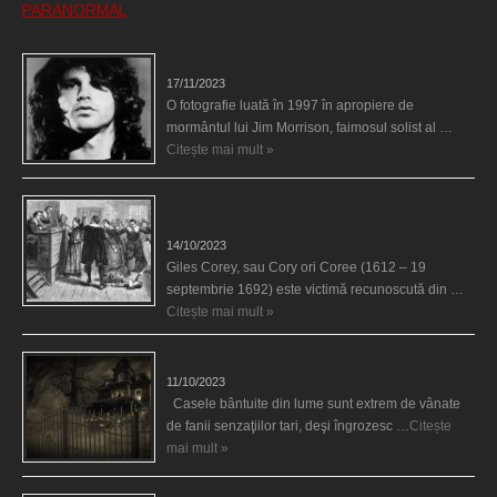
PARANORMAL
Fantoma lui Jim Morrison a apărut în cimitir
17/11/2023
O fotografie luată în 1997 în apropiere de
mormântul lui Jim Morrison, faimosul solist al …
Citește mai mult »
Spectrul lui Corey din Salem le-a cerut femeilor să
scrie în cartea diavolului
14/10/2023
Giles Corey, sau Cory ori Coree (1612 – 19
septembrie 1692) este victimă recunoscută din …
Citește mai mult »
Cele mai bântuite cinci case din lume
11/10/2023
Casele bântuite din lume sunt extrem de vânate
de fanii senzaţiilor tari, deşi îngrozesc …
Citește
mai mult »