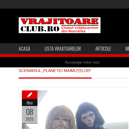
ACASĂ
LISTA VRAJITOARELOR
ARTICOLE
M
Acrobaţie între nori
SCENARIUL „PLANETEI MAIMUŢELOR”
Marea vânătoare de vrăjitoare din
Madona lacrimilor din Siracusa (Silc
Derba, un oraş misterios vizitat şi 
Nov
Şi-a vândut soţia pentru un ritual 
08
2025