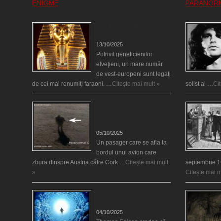
ENIGME
PARANOR
Eşti genetic, legat de
Tutankhamon?
13/10/2025
Potrivit geneticienilor
elveţieni, un mare număr
de vest-europeni sunt legaţi
de cei mai renumiţi faraoni. …
Citește mai mult »
solist al …
Ci
O fiinţă misterioasă plutea
pe nori la 30.000 de
picioare
05/10/2025
Un pasager care se afla la
bordul unui avion care
zbura dinspre Austria către Cork …
Citește mai mult
septembrie 1
»
Citește mai m
Călătorii în lumea de
Dincolo
04/10/2025