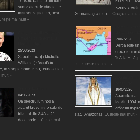
Casele bântuite din lume
născut la 8 apr
sunt extrem de vânate de
Konnersreuth,
fanii senzaţiilor tari, deşi
Germania şi a murit …
Citește mai mult
Citește mai mult »
Derba, un oraş
Actriţa Michelle Williams
vizitat şi de sf
urmărită de fantoma lui
29/07/2026
Heath Ledger
Derba este un
25/08/2023
greco-roman d
Superba actriţă Michelle
în Asia Mică, 
Williams ( născută în
la …
Citește mai mult »
, la 9 septembrie 1980), cunoscută în
 mult »
Aparițiile Sfint
Itapiranga
Teroare la tribunal
16/06/2026
04/06/2023
Aparițiile mar
Un spectru luminos a
loc din 1994, 
apărut brusc într-o sală de
orășelul Itapi
tribunal din SUA la 21
statul Amazonas …
Citește mai mult »
decembrie …
Citește mai