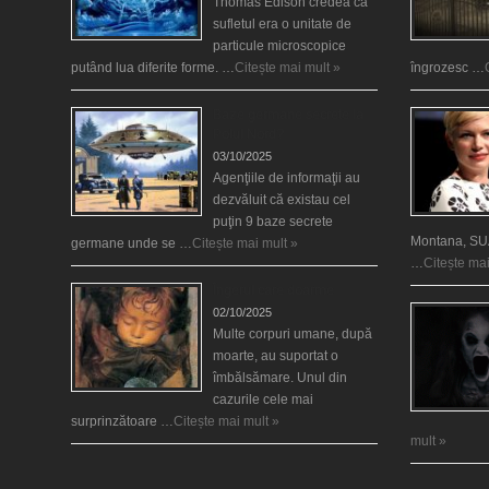
Thomas Edison credea că
sufletul era o unitate de
particule microscopice
putând lua diferite forme. …
Citește mai mult »
îngrozesc …
Baze germane secrete la
Polul Nord?
03/10/2025
Agenţiile de informaţii au
dezvăluit că existau cel
puţin 9 baze secrete
Montana, SUA
germane unde se …
Citește mai mult »
…
Citește mai
Îngerul care doarme
02/10/2025
Multe corpuri umane, după
moarte, au suportat o
îmbălsămare. Unul din
cazurile cele mai
surprinzătoare …
Citește mai mult »
mult »