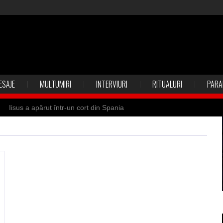
ESAJE
MULTUMIRI
INTERVIURI
RITUALURI
PARA
Iisus a apărut într-un cort din Spania
 Suedia
Vrăjitoare zburătoare în Mexic
ilia)
Uimitoarea viaţă a Teresei Neumann
de sfântul Petre
Vrăjitorul Merlin şi regele Arthur
de magie neagră