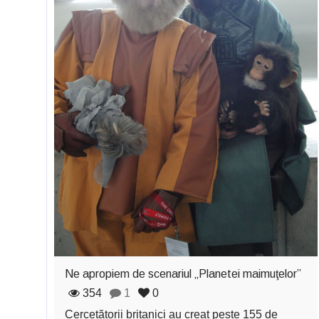
Ne apropiem de scenariul „Planetei maimuţelor”
354
1
0
Cercetătorii britanici au creat peste 155 de