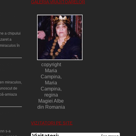
GALERIA VRĂJITOARELOR
ntr-un cort
ne a chipului
azaret a
miraculos în
copyright
ilor din
lia)
Maria
Campina,
en miraculos,
Maria
cunoscut de
Campina,
upă-amiaza
regina
Magiei Albe
din Romania
ţă a Teresei
VIZITATORI PE SITE
nn s-a