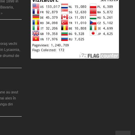
ilie 1898 în
 Bavaria,
 »
 misterios
ântul Petre
 oraş vechi
in Lycaonia,
pe drumul de
ei Maria din
iane au avut
mai ales în
ranga din