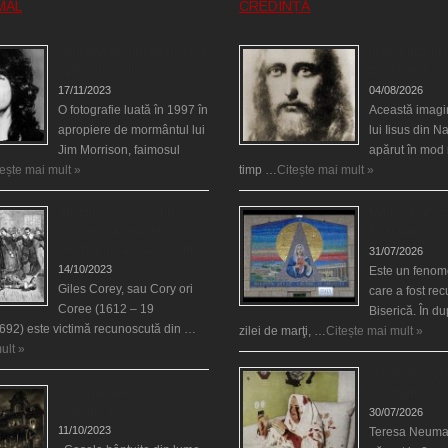
MAL
CREDINȚĂ
Fantoma lui Jim Morrison a
Iisus a apărut î
apărut în cimitir
din Spania
17/11/2023
04/08/2026
O fotografie luată în 1997 în
Această imagi
apropiere de mormântul lui
lui Iisus din N
Jim Morrison, faimosul
apărut în mod 
tește mai mult »
timp …
Citește mai mult »
Spectrul lui Corey din
Madona lacrim
Salem le-a cerut femeilor
Siracusa (Silci
să scrie în cartea diavolului
31/07/2026
14/10/2023
Este un fenom
Giles Corey, sau Cory ori
care a fost re
Coree (1612 – 19
Biserică. În d
692) este victimă recunoscută din …
zilei de marţi, …
Citește mai mult »
ult »
Uimitoarea via
Cele mai bântuite cinci
Neumann
case din lume
30/07/2026
11/10/2023
Teresa Neuma