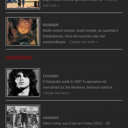
mai mult »
Îngerul care doarme
02/10/2025
Multe corpuri umane, după moarte, au suportat o
îmbălsămare. Unul din cazurile cele mai
surprinzătoare …
Citește mai mult »
PARANORMAL
Fantoma lui Jim Morrison a apărut în cimitir
17/11/2023
O fotografie luată în 1997 în apropiere de
mormântul lui Jim Morrison, faimosul solist al …
Citește mai mult »
Spectrul lui Corey din Salem le-a cerut femeilor să
scrie în cartea diavolului
14/10/2023
Giles Corey, sau Cory ori Coree (1612 – 19