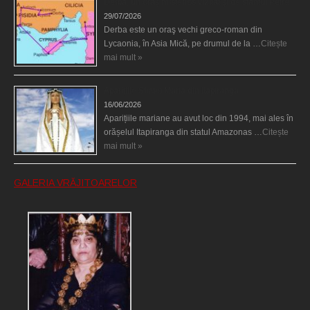
Derba, un oraş misterios vizitat şi de sfântul Petre
29/07/2026
Derba este un oraş vechi greco-roman din
Lycaonia, în Asia Mică, pe drumul de la …
Citește
mai mult »
Aparițiile Sfintei Maria din Itapiranga
16/06/2026
Aparițiile mariane au avut loc din 1994, mai ales în
orășelul Itapiranga din statul Amazonas …
Citește
mai mult »
GALERIA VRĂJITOARELOR