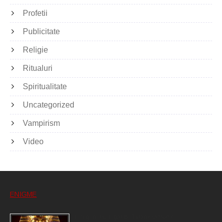
Profetii
Publicitate
Religie
Ritualuri
Spiritualitate
Uncategorized
Vampirism
Video
ENIGME
Eşti genetic, legat de Tutankhamon?