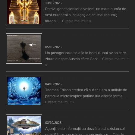
13/10/2025
Potrivit geneticienilor elveţieni, un mare număr de
vest-europeni sunt legaţi de cei mai renumiţi
faraoni. …
Citește mai mult »
O fiinţă misterioasă plutea pe nori la 30.000 de
picioare
05/10/2025
Un pasager care se afla la bordul unui avion care
zbura dinspre Austria către Cork …
Citește mai mult
»
Călătorii în lumea de Dincolo
04/10/2025
Thomas Edison credea că sufletul era o unitate de
particule microscopice putând lua diferite forme. …
Citește mai mult »
Baze germane secrete la Polul Nord?
03/10/2025
Agenţiile de informaţii au dezvăluit că existau cel
puţin 9 baze secrete germane unde se …
Citește