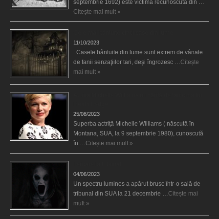
septembrie 1692) este victimă recunoscută din …
Citește mai mult »
Cele mai bântuite cinci case din lume
11/10/2023
Casele bântuite din lume sunt extrem de vânate
de fanii senzaţiilor tari, deşi îngrozesc …
Citește
mai mult »
Actriţa Michelle Williams urmărită de fantoma lui
Heath Ledger
25/08/2023
Superba actriţă Michelle Williams ( născută în
Montana, SUA, la 9 septembrie 1980), cunoscută
în …
Citește mai mult »
Teroare la tribunal
04/06/2023
Un spectru luminos a apărut brusc într-o sală de
tribunal din SUA la 21 decembrie …
Citește mai
mult »