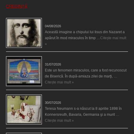
CREDINȚĂ
Iisus a apărut într-un cort din Spania
04/08/2026
Această imagine a chipului lui Iisus din Nazaret a
apărut în mod miraculos în timp …
Citește mai mult
»
Madona lacrimilor din Siracusa (Silcilia)
31/07/2026
Este un fenomen miraculos, care a fost recunoscut
de Biserică. În după-amiaza zilei de marţi, …
Citește mai mult »
Uimitoarea viaţă a Teresei Neumann
30/07/2026
Teresa Neumann s-a născut la 8 aprilie 1898 în
Konnersreuth, Bavaria, Germania şi a murit …
Citește mai mult »