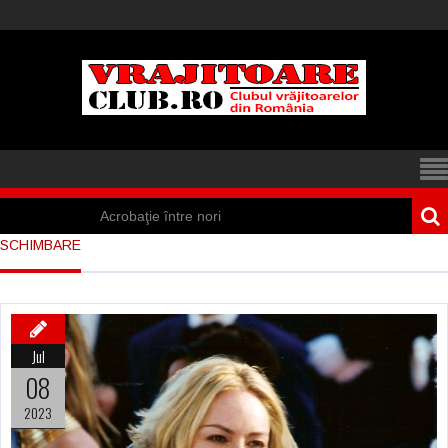
Acrobaţie între nori
SCHIMBARE
Iisus a apărut într-
un cort din Spania
Marea vânătoare
Jul
de vrăjitoare din
08
Suedia
2023
Vrăjitoare