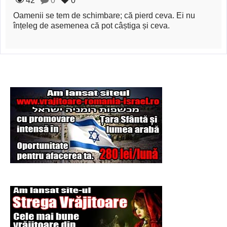
42
0
0
Şi-a vândut soţia
Oamenii se tem de schimbare; că pierd ceva. Ei nu
pentru un ritual de
înțeleg de asemenea că pot câștiga și ceva.
magie neagră