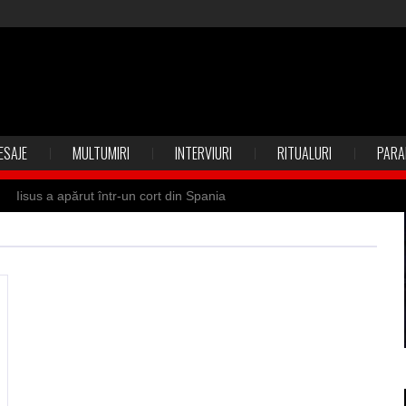
ESAJE
MULTUMIRI
INTERVIURI
RITUALURI
PARA
Iisus a apărut într-un cort din Spania
 Suedia
Vrăjitoare zburătoare în Mexic
ilia)
Uimitoarea viaţă a Teresei Neumann
de sfântul Petre
Vrăjitorul Merlin şi regele Arthur
de magie neagră