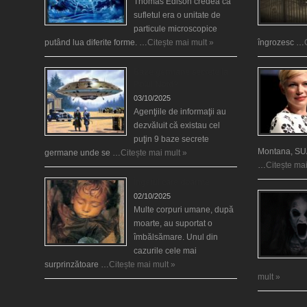
Thomas Edison credea că
sufletul era o unitate de
particule microscopice
putând lua diferite forme. …
Citește mai mult »
îngrozesc …
Baze germane secrete la
Polul Nord?
03/10/2025
Agenţiile de informaţii au
dezvăluit că existau cel
puţin 9 baze secrete
Montana, SUA
germane unde se …
Citește mai mult »
…
Citește mai
Îngerul care doarme
02/10/2025
Multe corpuri umane, după
moarte, au suportat o
îmbălsămare. Unul din
cazurile cele mai
surprinzătoare …
Citește mai mult »
mult »