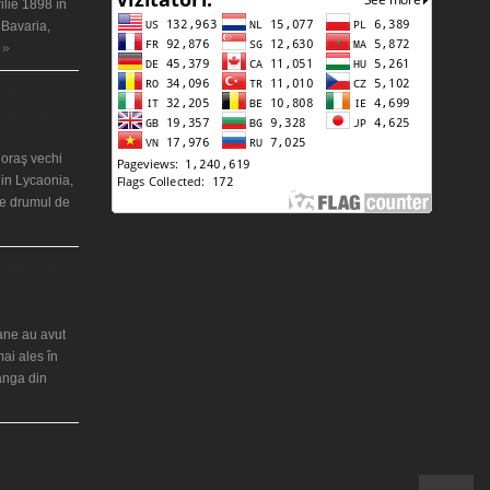
ilie 1898 în
 Bavaria,
 »
 misterios
ântul Petre
 oraş vechi
in Lycaonia,
pe drumul de
ei Maria din
iane au avut
mai ales în
ranga din