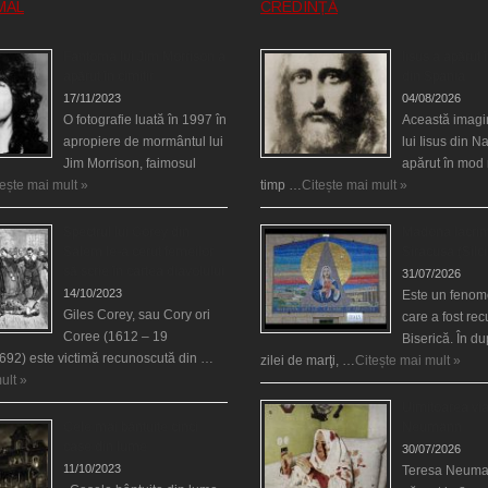
MAL
CREDINȚĂ
Fantoma lui Jim Morrison a
Iisus a apărut î
apărut în cimitir
din Spania
17/11/2023
04/08/2026
O fotografie luată în 1997 în
Această imagi
apropiere de mormântul lui
lui Iisus din N
Jim Morrison, faimosul
apărut în mod 
tește mai mult »
timp …
Citește mai mult »
Spectrul lui Corey din
Madona lacrim
Salem le-a cerut femeilor
Siracusa (Silci
să scrie în cartea diavolului
31/07/2026
14/10/2023
Este un fenom
Giles Corey, sau Cory ori
care a fost re
Coree (1612 – 19
Biserică. În d
692) este victimă recunoscută din …
zilei de marţi, …
Citește mai mult »
ult »
Uimitoarea via
Cele mai bântuite cinci
Neumann
case din lume
30/07/2026
11/10/2023
Teresa Neuma