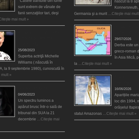
Casele bântuite din lume
născut la 8 apr
sunt extrem de vânate de
Konnersreuth,
fanii senzaţiilor tari, deşi
Germania şi a murit …
Citește mai mult
Citește mai mult »
Derba, un oraş
Actriţa Michelle Williams
vizitat şi de sf
urmărită de fantoma lui
29/07/2026
Heath Ledger
Derba este un
25/08/2023
greco-roman d
Superba actriţă Michelle
în Asia Mică, 
Williams ( născută în
la …
Citește mai mult »
, la 9 septembrie 1980), cunoscută în
 mult »
Aparițiile Sfint
Itapiranga
Teroare la tribunal
16/06/2026
04/06/2023
Aparițiile mar
Un spectru luminos a
loc din 1994, 
apărut brusc într-o sală de
orășelul Itapi
tribunal din SUA la 21
statul Amazonas …
Citește mai mult »
decembrie …
Citește mai