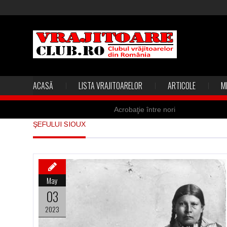
ACASĂ
LISTA VRAJITOARELOR
ARTICOLE
M
Acrobaţie între nori
ŞEFULUI SIOUX
Marea vânătoare de vrăjitoare din
Madona lacrimilor din Siracusa (Silc
Derba, un oraş misterios vizitat şi 
May
Şi-a vândut soţia pentru un ritual 
03
2023