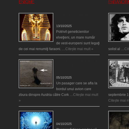
ENIGME
PARANOR
Eşti genetic, legat de
Tutankhamon?
13/10/2025
Potrivit geneticienilor
elveţieni, un mare număr
de vest-europeni sunt legaţi
de cei mai renumiţi faraoni. …
Citește mai mult »
solist al …
Ci
O fiinţă misterioasă plutea
pe nori la 30.000 de
picioare
05/10/2025
Un pasager care se afla la
bordul unui avion care
zbura dinspre Austria către Cork …
Citește mai mult
septembrie 1
»
Citește mai m
Călătorii în lumea de
Dincolo
04/10/2025