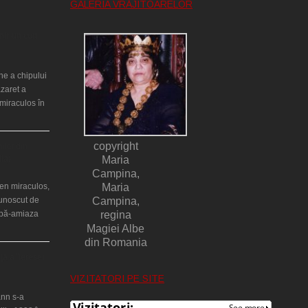
GALERIA VRĂJITOARELOR
ntr-un cort
ne a chipului
azaret a
miraculos în
copyright
ilor din
lia)
Maria
Campina,
en miraculos,
Maria
cunoscut de
Campina,
upă-amiaza
regina
Magiei Albe
din Romania
ţă a Teresei
VIZITATORI PE SITE
nn s-a