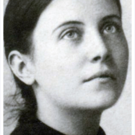
zburătoare în Mexic
Magia în Thailanda
Madona lacrimilor
din Siracusa
(Silcilia)
Uimitoarea viaţă a
Teresei Neumann
Derba, un oraş
misterios vizitat şi
de sfântul Petre
Vrăjitorul Merlin şi
regele Arthur