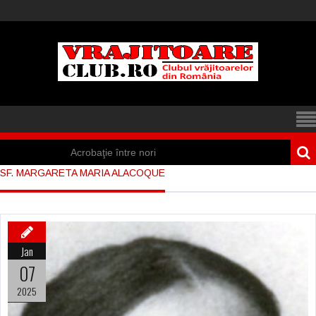
Acrobaţie între nori
SF. MARGARETA MARIA ALACOQUE
Iisus a apărut într-
un cort din Spania
Marea vânătoare
Jan
de vrăjitoare din
07
Suedia
2025
Vrăjitoare