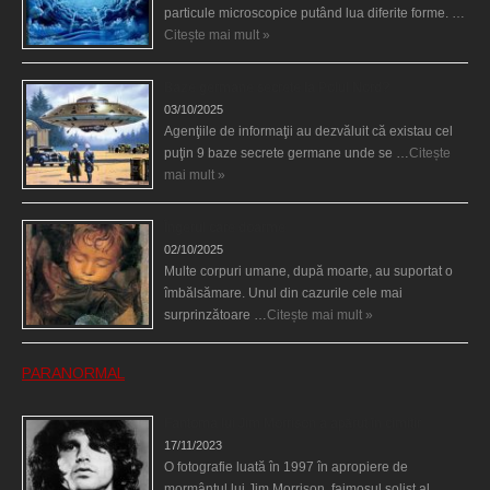
particule microscopice putând lua diferite forme. …
Citește mai mult »
Baze germane secrete la Polul Nord?
03/10/2025
Agenţiile de informaţii au dezvăluit că existau cel
puţin 9 baze secrete germane unde se …
Citește
mai mult »
Îngerul care doarme
02/10/2025
Multe corpuri umane, după moarte, au suportat o
îmbălsămare. Unul din cazurile cele mai
surprinzătoare …
Citește mai mult »
PARANORMAL
Fantoma lui Jim Morrison a apărut în cimitir
17/11/2023
O fotografie luată în 1997 în apropiere de
mormântul lui Jim Morrison, faimosul solist al …