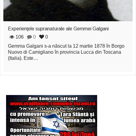
Şi-a vândut soţia
pentru un ritual de
magie neagră
Experienţele supranaturale ale Gemmei Galgani
106
0
0
Gemma Galgani s-a născut la 12 martie 1878 în Borgo
Nuovo di Camigliano în provincia Lucca din Toscana
(Italia). Este…