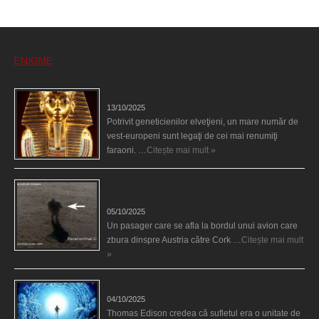
ENIGME
Eşti genetic, legat de Tutankhamon?
13/10/2025
Potrivit geneticienilor elveţieni, un mare număr de
vest-europeni sunt legaţi de cei mai renumiţi
faraoni. …
Citește mai mult »
O fiinţă misterioasă plutea pe nori la 30.000 de
picioare
05/10/2025
Un pasager care se afla la bordul unui avion care
zbura dinspre Austria către Cork …
Citește mai mult
»
Călătorii în lumea de Dincolo
04/10/2025
Thomas Edison credea că sufletul era o unitate de