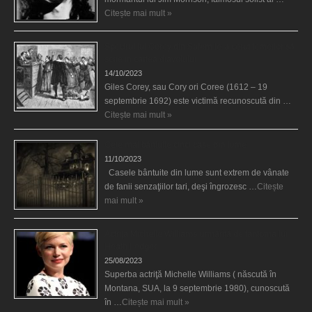
Citește mai mult »
Spectrul lui Corey din Salem le-a cerut femeilor să
scrie în cartea diavolului
14/10/2023
Giles Corey, sau Cory ori Coree (1612 – 19
septembrie 1692) este victimă recunoscută din …
Citește mai mult »
Cele mai bântuite cinci case din lume
11/10/2023
Casele bântuite din lume sunt extrem de vânate
de fanii senzaţiilor tari, deşi îngrozesc …
Citește
mai mult »
Actriţa Michelle Williams urmărită de fantoma lui
Heath Ledger
25/08/2023
Superba actriţă Michelle Williams ( născută în
Montana, SUA, la 9 septembrie 1980), cunoscută
în …
Citește mai mult »