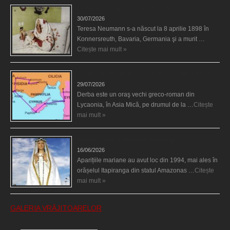
Uimitoarea viaţă a Teresei Neumann
30/07/2026
Teresa Neumann s-a născut la 8 aprilie 1898 în
Konnersreuth, Bavaria, Germania şi a murit …
Citește mai mult »
Derba, un oraş misterios vizitat şi de sfântul Petre
29/07/2026
Derba este un oraş vechi greco-roman din
Lycaonia, în Asia Mică, pe drumul de la …
Citește
mai mult »
Aparițiile Sfintei Maria din Itapiranga
16/06/2026
Aparițiile mariane au avut loc din 1994, mai ales în
orășelul Itapiranga din statul Amazonas …
Citește
mai mult »
GALERIA VRĂJITOARELOR