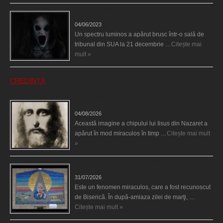
Teroare la tribunal
04/06/2023
Un spectru luminos a apărut brusc într-o sală de
tribunal din SUA la 21 decembrie …
Citește mai
mult »
CREDINȚĂ
Iisus a apărut într-un cort din Spania
04/08/2026
Această imagine a chipului lui Iisus din Nazaret a
apărut în mod miraculos în timp …
Citește mai mult
»
Madona lacrimilor din Siracusa (Silcilia)
31/07/2026
Este un fenomen miraculos, care a fost recunoscut
de Biserică. În după-amiaza zilei de marţi, …
Citește mai mult »