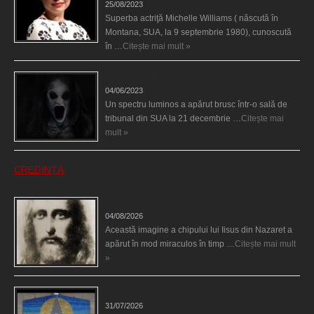
25/08/2023
Superba actriţă Michelle Williams ( născută în
Montana, SUA, la 9 septembrie 1980), cunoscută
în …
Citește mai mult »
Teroare la tribunal
04/06/2023
Un spectru luminos a apărut brusc într-o sală de
tribunal din SUA la 21 decembrie …
Citește mai
mult »
CREDINȚĂ
Iisus a apărut într-un cort din Spania
04/08/2026
Această imagine a chipului lui Iisus din Nazaret a
apărut în mod miraculos în timp …
Citește mai mult
»
Madona lacrimilor din Siracusa (Silcilia)
31/07/2026