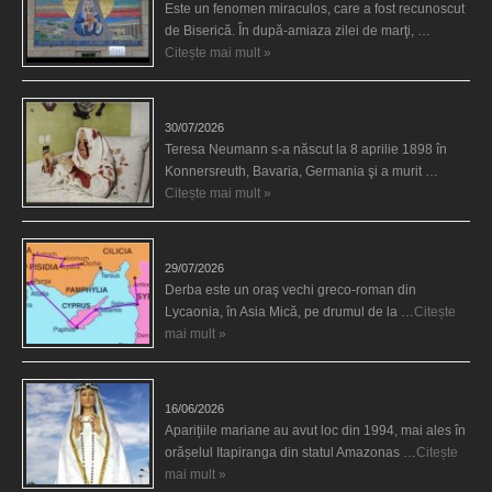
Este un fenomen miraculos, care a fost recunoscut
de Biserică. În după-amiaza zilei de marţi, …
Citește mai mult »
Uimitoarea viaţă a Teresei Neumann
30/07/2026
Teresa Neumann s-a născut la 8 aprilie 1898 în
Konnersreuth, Bavaria, Germania şi a murit …
Citește mai mult »
Derba, un oraş misterios vizitat şi de sfântul Petre
29/07/2026
Derba este un oraş vechi greco-roman din
Lycaonia, în Asia Mică, pe drumul de la …
Citește
mai mult »
Aparițiile Sfintei Maria din Itapiranga
16/06/2026
Aparițiile mariane au avut loc din 1994, mai ales în
orășelul Itapiranga din statul Amazonas …
Citește
mai mult »