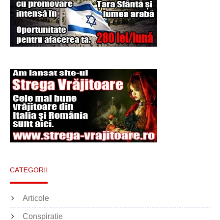
Şi-a vândut soţia
pentru un ritual de
magie neagră
CATEGORII
Articole
Conspiratie