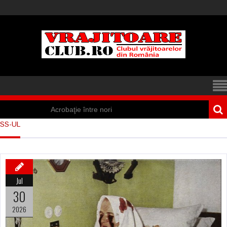
Acrobaţie între nori
SS-UL
Iisus a apărut într-
un cort din Spania
Marea vânătoare
Jul
de vrăjitoare din
30
Suedia
2026
Vrăjitoare