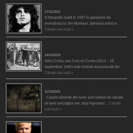
Fantoma lui Jim Morrison a apărut în cimitir
17/11/2023
O fotografie luată în 1997 în apropiere de
mormântul lui Jim Morrison, faimosul solist al …
Citește mai mult »
Spectrul lui Corey din Salem le-a cerut femeilor să
scrie în cartea diavolului
14/10/2023
Giles Corey, sau Cory ori Coree (1612 – 19
septembrie 1692) este victimă recunoscută din …
Citește mai mult »
Cele mai bântuite cinci case din lume
11/10/2023
Casele bântuite din lume sunt extrem de vânate
de fanii senzaţiilor tari, deşi îngrozesc …
Citește
mai mult »
Actriţa Michelle Williams urmărită de fantoma lui
Heath Ledger