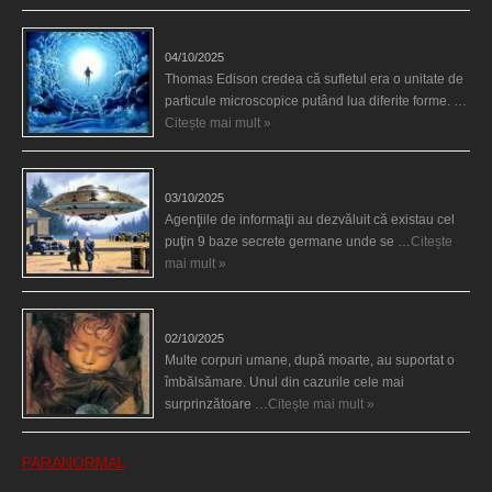
Călătorii în lumea de Dincolo
04/10/2025
Thomas Edison credea că sufletul era o unitate de
particule microscopice putând lua diferite forme. …
Citește mai mult »
Baze germane secrete la Polul Nord?
03/10/2025
Agenţiile de informaţii au dezvăluit că existau cel
puţin 9 baze secrete germane unde se …
Citește
mai mult »
Îngerul care doarme
02/10/2025
Multe corpuri umane, după moarte, au suportat o
îmbălsămare. Unul din cazurile cele mai
surprinzătoare …
Citește mai mult »
PARANORMAL