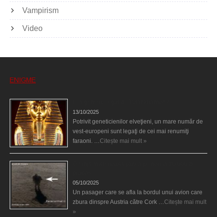
Vampirism
Video
ENIGME
Eşti genetic, legat de Tutankhamon?
13/10/2025
Potrivit geneticienilor elveţieni, un mare număr de
vest-europeni sunt legaţi de cei mai renumiţi
faraoni. …
Citește mai mult »
O fiinţă misterioasă plutea pe nori la 30.000 de
picioare
05/10/2025
Un pasager care se afla la bordul unui avion care
zbura dinspre Austria către Cork …
Citește mai mult
»