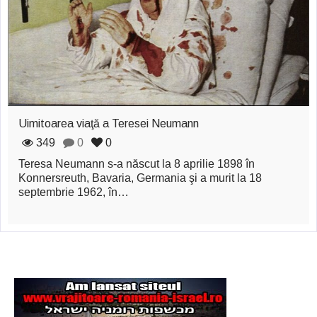
zburătoare în Mexic
Magia în Thailanda
Madona lacrimilor
din Siracusa
(Silcilia)
Uimitoarea viaţă a Teresei Neumann
Uimitoarea viaţă a
349
0
0
Teresa Neumann s-a născut la 8 aprilie 1898 în
Teresei Neumann
Konnersreuth, Bavaria, Germania şi a murit la 18
septembrie 1962, în…
Derba, un oraş
misterios vizitat şi
de sfântul Petre
Vrăjitorul Merlin şi
regele Arthur