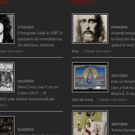
MAL
CREDINȚĂ
Fantoma lui Jim Morrison a
Iisus a apărut î
apărut în cimitir
din Spania
17/11/2023
04/08/2026
O fotografie luată în 1997 în
Această imagi
apropiere de mormântul lui
lui Iisus din N
Jim Morrison, faimosul
apărut în mod 
tește mai mult »
timp …
Citește mai mult »
Spectrul lui Corey din
Madona lacrim
Salem le-a cerut femeilor
Siracusa (Silci
să scrie în cartea diavolului
31/07/2026
14/10/2023
Este un fenom
Giles Corey, sau Cory ori
care a fost re
Coree (1612 – 19
Biserică. În d
692) este victimă recunoscută din …
zilei de marţi, …
Citește mai mult »
ult »
Uimitoarea via
Cele mai bântuite cinci
Neumann
case din lume
30/07/2026
11/10/2023
Teresa Neuma