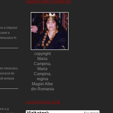
GALERIA VRĂJITOARELOR
ntr-un cort
ne a chipului
azaret a
miraculos în
copyright
ilor din
lia)
Maria
Campina,
en miraculos,
Maria
cunoscut de
Campina,
upă-amiaza
regina
Magiei Albe
din Romania
ţă a Teresei
VIZITATORI PE SITE
nn s-a