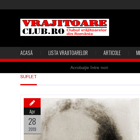
ACASĂ
LISTA VRAJITOARELOR
ARTICOLE
M
Acrobaţie între nori
SUFLET
Marea vânătoare de vrăjitoare din
Madona lacrimilor din Siracusa (Silc
Derba, un oraş misterios vizitat şi 
Apr
Şi-a vândut soţia pentru un ritual 
28
2019