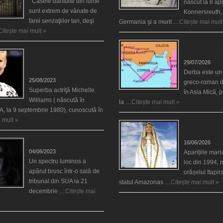
Casele bântuite din lume
născut la 8 apr
sunt extrem de vânate de
Konnersreuth,
fanii senzaţiilor tari, deşi
Germania şi a murit …
Citește mai mult
Citește mai mult »
Derba, un oraş
Actriţa Michelle Williams
vizitat şi de sf
urmărită de fantoma lui
29/07/2026
Heath Ledger
Derba este un
25/08/2023
greco-roman d
Superba actriţă Michelle
în Asia Mică, 
Williams ( născută în
la …
Citește mai mult »
, la 9 septembrie 1980), cunoscută în
 mult »
Aparițiile Sfint
Itapiranga
Teroare la tribunal
16/06/2026
04/06/2023
Aparițiile mar
Un spectru luminos a
loc din 1994, 
apărut brusc într-o sală de
orășelul Itapi
tribunal din SUA la 21
statul Amazonas …
Citește mai mult »
decembrie …
Citește mai