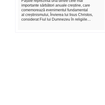
Paștile reprezintă una dintre cele mai
importante sărbători anuale creștine, care
comemorează evenimentul fundamental
al creștinismului, Învierea lui Iisus Christos,
considerat Fiul lui Dumnezeu în religiile…