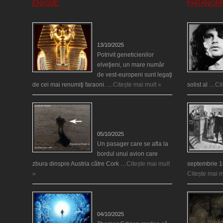
ENIGME
PARANOR
Eşti genetic, legat de
Tutankhamon?
13/10/2025
Potrivit geneticienilor
elveţieni, un mare număr
de vest-europeni sunt legaţi
de cei mai renumiţi faraoni. …
Citește mai mult »
solist al …
Ci
O fiinţă misterioasă plutea
pe nori la 30.000 de
picioare
05/10/2025
Un pasager care se afla la
bordul unui avion care
zbura dinspre Austria către Cork …
Citește mai mult
septembrie 1
»
Citește mai m
Călătorii în lumea de
Dincolo
04/10/2025