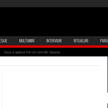
ESAJE
MULTUMIRI
INTERVIURI
RITUALURI
PARA
Iisus a apărut într-un cort din Spania
 Suedia
Vrăjitoare zburătoare în Mexic
ilia)
Uimitoarea viaţă a Teresei Neumann
de sfântul Petre
Vrăjitorul Merlin şi regele Arthur
de magie neagră