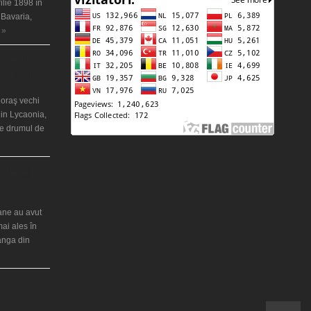
ilie 1898 în
 Bavaria,
 »
 misterios
ântul Petre
 oraş vechi
in Lycaonia,
pe drumul de
ei Maria din
iane au avut
mai ales în
ranga din