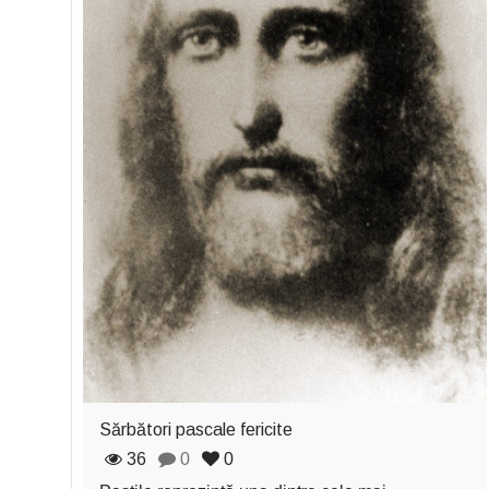
Sărbători pascale fericite
36
0
0