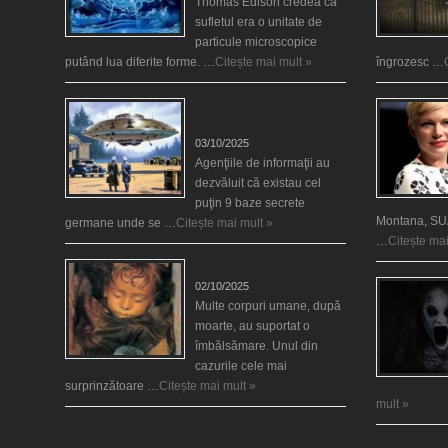
Thomas Edison credea că
sufletul era o unitate de
particule microscopice
putând lua diferite forme. …
Citește mai mult »
îngrozesc …
Baze germane secrete la
Polul Nord?
03/10/2025
Agenţiile de informaţii au
dezvăluit că existau cel
puţin 9 baze secrete
Montana, SUA
germane unde se …
Citește mai mult »
…
Citește mai
Îngerul care doarme
02/10/2025
Multe corpuri umane, după
moarte, au suportat o
îmbălsămare. Unul din
cazurile cele mai
surprinzătoare …
Citește mai mult »
mult »