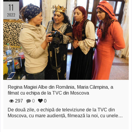
Şi-a vândut soţia
11
pentru un ritual de
2022
magie neagră
Regina Magiei Albe din România, Maria Câmpina, a
filmat cu echipa de la TVC din Moscova
297
0
0
De două zile, o echipă de televiziune de la TVC din
Moscova, cu mare audiență, filmează la noi, cu unele…