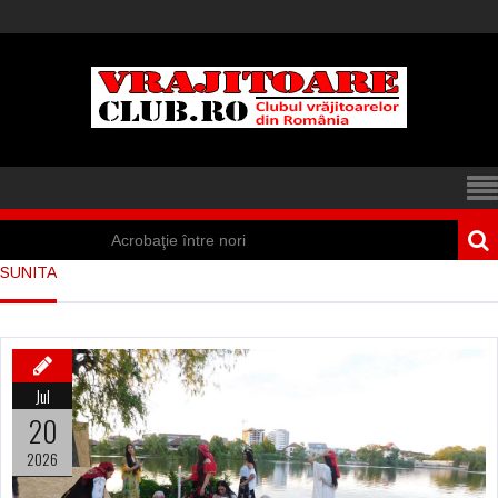
Acrobaţie între nori
SUNITA
Iisus a apărut într-
un cort din Spania
Marea vânătoare
Jul
de vrăjitoare din
20
Suedia
2026
Vrăjitoare