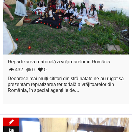
zburătoare în Mexic
Magia în Thailanda
Madona lacrimilor
din Siracusa
(Silcilia)
Uimitoarea viaţă a
Repartizarea teritorială a vrăjitoarelor în România
Teresei Neumann
432
0
0
Deoarece mai mulți cititori din străinătate ne-au rugat să
Derba, un oraş
prezentăm repratizarea teritorială a vrăjitoarelor din
România, în special agențiile de…
misterios vizitat şi
de sfântul Petre
Vrăjitorul Merlin şi
regele Arthur
Jan