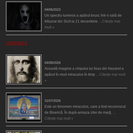
Teroare la tribunal
04/06/2023
Un spectru luminos a apărut brusc într-o sală de
tribunal din SUA la 21 decembrie …
Citește mai
mult »
CREDINȚĂ
Iisus a apărut într-un cort din Spania
04/08/2026
Această imagine a chipului lui Iisus din Nazaret a
apărut în mod miraculos în timp …
Citește mai mult
»
Madona lacrimilor din Siracusa (Silcilia)
31/07/2026
Este un fenomen miraculos, care a fost recunoscut
de Biserică. În după-amiaza zilei de marţi, …
Citește mai mult »
Uimitoarea viaţă a Teresei Neumann