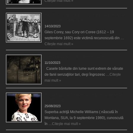
Citește mai mult »
Spectrul lui Corey din Salem le-a cerut femeilor să
scrie în cartea diavolului
14/10/2023
Giles Corey, sau Cory ori Coree (1612 – 19
septembrie 1692) este victimă recunoscută din …
Citește mai mult »
Cele mai bântuite cinci case din lume
11/10/2023
Casele bântuite din lume sunt extrem de vânate
de fanii senzaţiilor tari, deşi îngrozesc …
Citește
mai mult »
Actriţa Michelle Williams urmărită de fantoma lui
Heath Ledger
25/08/2023
Superba actriţă Michelle Williams ( născută în
Montana, SUA, la 9 septembrie 1980), cunoscută
în …
Citește mai mult »