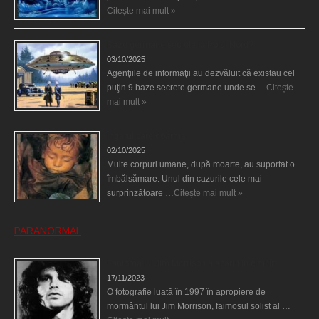
Citește mai mult »
Baze germane secrete la Polul Nord?
03/10/2025
Agenţiile de informaţii au dezvăluit că existau cel
puţin 9 baze secrete germane unde se …
Citește
mai mult »
Îngerul care doarme
02/10/2025
Multe corpuri umane, după moarte, au suportat o
îmbălsămare. Unul din cazurile cele mai
surprinzătoare …
Citește mai mult »
PARANORMAL
Fantoma lui Jim Morrison a apărut în cimitir
17/11/2023
O fotografie luată în 1997 în apropiere de
mormântul lui Jim Morrison, faimosul solist al …