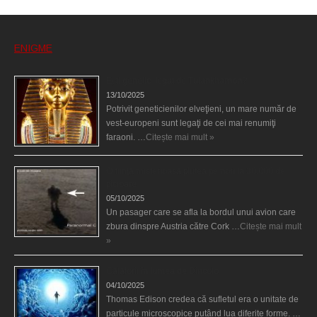
ENIGME
Eşti genetic, legat de Tutankhamon?
13/10/2025
Potrivit geneticienilor elveţieni, un mare număr de
vest-europeni sunt legaţi de cei mai renumiţi
faraoni. …
Citește mai mult »
O fiinţă misterioasă plutea pe nori la 30.000 de
picioare
05/10/2025
Un pasager care se afla la bordul unui avion care
zbura dinspre Austria către Cork …
Citește mai mult
»
Călătorii în lumea de Dincolo
04/10/2025
Thomas Edison credea că sufletul era o unitate de
particule microscopice putând lua diferite forme. …