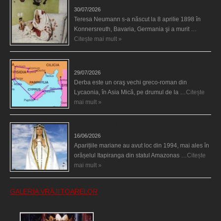
30/07/2026
Teresa Neumann s-a născut la 8 aprilie 1898 în
Konnersreuth, Bavaria, Germania şi a murit …
Citește mai mult »
Derba, un oraş misterios vizitat şi de sfântul Petre
29/07/2026
Derba este un oraş vechi greco-roman din
Lycaonia, în Asia Mică, pe drumul de la …
Citește
mai mult »
Aparițiile Sfintei Maria din Itapiranga
16/06/2026
Aparițiile mariane au avut loc din 1994, mai ales în
orășelul Itapiranga din statul Amazonas …
Citește
mai mult »
GALERIA VRĂJITOARELOR