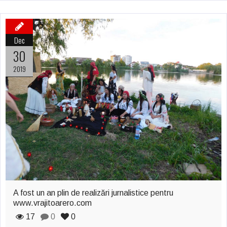
Dec
30
2019
A fost un an plin de realizări jurnalistice pentru
www.vrajitoarero.com
17
0
0