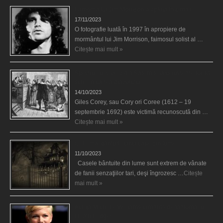
Fantoma lui Jim Morrison a apărut în cimitir
17/11/2023
O fotografie luată în 1997 în apropiere de
mormântul lui Jim Morrison, faimosul solist al …
Citește mai mult »
Spectrul lui Corey din Salem le-a cerut femeilor să
scrie în cartea diavolului
14/10/2023
Giles Corey, sau Cory ori Coree (1612 – 19
septembrie 1692) este victimă recunoscută din …
Citește mai mult »
Cele mai bântuite cinci case din lume
11/10/2023
Casele bântuite din lume sunt extrem de vânate
de fanii senzaţiilor tari, deşi îngrozesc …
Citește
mai mult »
Actriţa Michelle Williams urmărită de fantoma lui
Heath Ledger