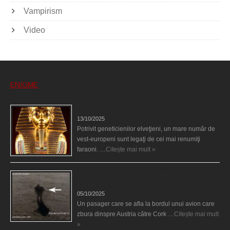
Vampirism
Video
ENIGME
Eşti genetic, legat de Tutankhamon?
13/10/2025
Potrivit geneticienilor elveţieni, un mare număr de
vest-europeni sunt legaţi de cei mai renumiţi
faraoni. …
Citește mai mult »
O fiinţă misterioasă plutea pe nori la 30.000 de
picioare
05/10/2025
Un pasager care se afla la bordul unui avion care
zbura dinspre Austria către Cork …
Citește mai mult
»