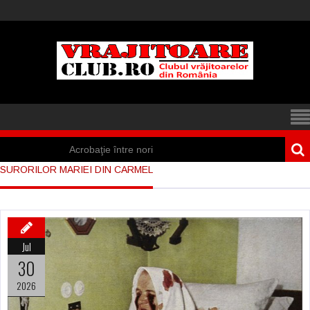
Acrobaţie între nori
SURORILOR MARIEI DIN CARMEL
Iisus a apărut într-
un cort din Spania
Marea vânătoare
Jul
de vrăjitoare din
30
Suedia
2026
Vrăjitoare