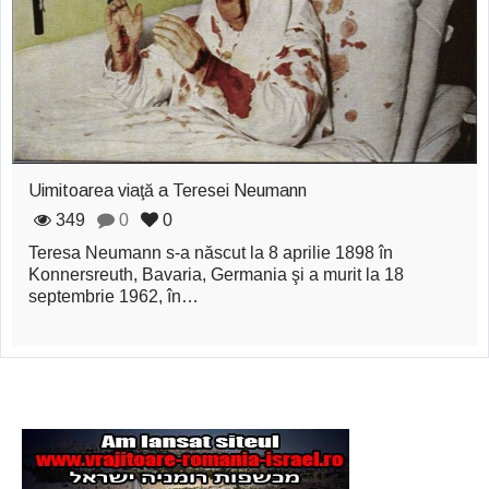
zburătoare în Mexic
Magia în Thailanda
Madona lacrimilor
din Siracusa
(Silcilia)
Uimitoarea viaţă a Teresei Neumann
Uimitoarea viaţă a
349
0
0
Teresa Neumann s-a născut la 8 aprilie 1898 în
Teresei Neumann
Konnersreuth, Bavaria, Germania şi a murit la 18
septembrie 1962, în…
Derba, un oraş
misterios vizitat şi
de sfântul Petre
Vrăjitorul Merlin şi
regele Arthur