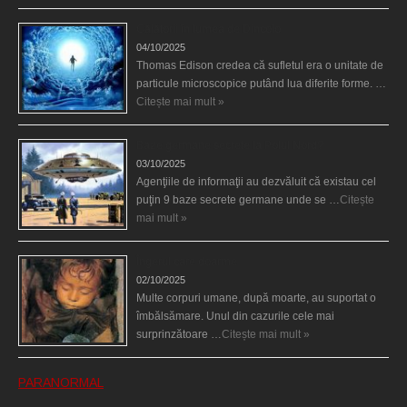
Călătorii în lumea de Dincolo
04/10/2025
Thomas Edison credea că sufletul era o unitate de
particule microscopice putând lua diferite forme. …
Citește mai mult »
Baze germane secrete la Polul Nord?
03/10/2025
Agenţiile de informaţii au dezvăluit că existau cel
puţin 9 baze secrete germane unde se …
Citește
mai mult »
Îngerul care doarme
02/10/2025
Multe corpuri umane, după moarte, au suportat o
îmbălsămare. Unul din cazurile cele mai
surprinzătoare …
Citește mai mult »
PARANORMAL