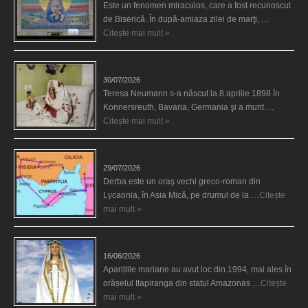
Este un fenomen miraculos, care a fost recunoscut
de Biserică. În după-amiaza zilei de marţi, …
Citește mai mult »
Uimitoarea viaţă a Teresei Neumann
30/07/2026
Teresa Neumann s-a născut la 8 aprilie 1898 în
Konnersreuth, Bavaria, Germania şi a murit …
Citește mai mult »
Derba, un oraş misterios vizitat şi de sfântul Petre
29/07/2026
Derba este un oraş vechi greco-roman din
Lycaonia, în Asia Mică, pe drumul de la …
Citește
mai mult »
Aparițiile Sfintei Maria din Itapiranga
16/06/2026
Aparițiile mariane au avut loc din 1994, mai ales în
orășelul Itapiranga din statul Amazonas …
Citește
mai mult »