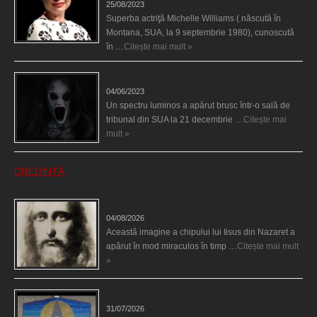
25/08/2023
Superba actriţă Michelle Williams ( născută în
Montana, SUA, la 9 septembrie 1980), cunoscută
în …
Citește mai mult »
Teroare la tribunal
04/06/2023
Un spectru luminos a apărut brusc într-o sală de
tribunal din SUA la 21 decembrie …
Citește mai
mult »
CREDINȚĂ
Iisus a apărut într-un cort din Spania
04/08/2026
Această imagine a chipului lui Iisus din Nazaret a
apărut în mod miraculos în timp …
Citește mai mult
»
Madona lacrimilor din Siracusa (Silcilia)
31/07/2026