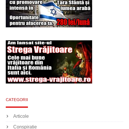
Şi-a vândut soţia
pentru un ritual de
magie neagră
CATEGORII
Articole
Conspiratie