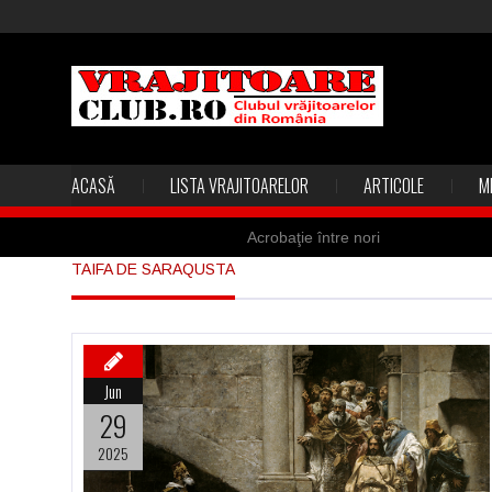
ACASĂ
LISTA VRAJITOARELOR
ARTICOLE
M
Acrobaţie între nori
TAIFA DE SARAQUSTA
Marea vânătoare de vrăjitoare din
Madona lacrimilor din Siracusa (Silc
Derba, un oraş misterios vizitat şi 
Jun
Şi-a vândut soţia pentru un ritual 
29
2025