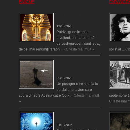
ENIGME
PARANOR
Eşti genetic, legat de
Tutankhamon?
13/10/2025
Potrivit geneticienilor
elveţieni, un mare număr
de vest-europeni sunt legaţi
de cei mai renumiţi faraoni. …
Citește mai mult »
solist al …
Ci
O fiinţă misterioasă plutea
pe nori la 30.000 de
picioare
05/10/2025
Un pasager care se afla la
bordul unui avion care
zbura dinspre Austria către Cork …
Citește mai mult
septembrie 1
»
Citește mai m
Călătorii în lumea de
Dincolo
04/10/2025