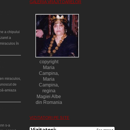
GALERIA VRĂJITOARELOR
ntr-un cort
ne a chipului
azaret a
miraculos în
copyright
ilor din
lia)
Maria
Campina,
en miraculos,
Maria
cunoscut de
Campina,
upă-amiaza
regina
Magiei Albe
din Romania
ţă a Teresei
VIZITATORI PE SITE
nn s-a