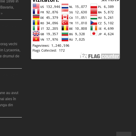
ilie 1898 în
 Bavaria,
 »
 misterios
ântul Petre
 oraş vechi
in Lycaonia,
pe drumul de
ei Maria din
iane au avut
mai ales în
ranga din