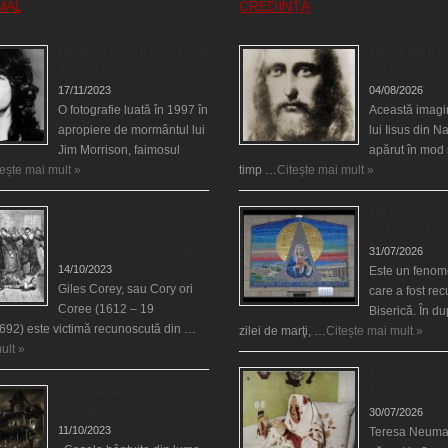
MAL
CREDINȚĂ
Fantoma lui Jim Morrison a
Iisus a apărut î
apărut în cimitir
din Spania
17/11/2023
04/08/2026
O fotografie luată în 1997 în
Această imagi
apropiere de mormântul lui
lui Iisus din N
Jim Morrison, faimosul
apărut în mod 
tește mai mult »
timp …
Citește mai mult »
Spectrul lui Corey din
Madona lacrim
Salem le-a cerut femeilor
Siracusa (Silci
să scrie în cartea diavolului
31/07/2026
14/10/2023
Este un fenom
Giles Corey, sau Cory ori
care a fost re
Coree (1612 – 19
Biserică. În d
692) este victimă recunoscută din …
zilei de marţi, …
Citește mai mult »
ult »
Uimitoarea via
Cele mai bântuite cinci
Neumann
case din lume
30/07/2026
11/10/2023
Teresa Neuma