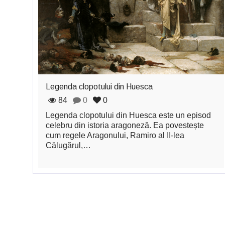
Legenda clopotului din Huesca
84
0
0
Legenda clopotului din Huesca este un episod
celebru din istoria aragoneză. Ea povestește
cum regele Aragonului, Ramiro al II-lea
Călugărul,…