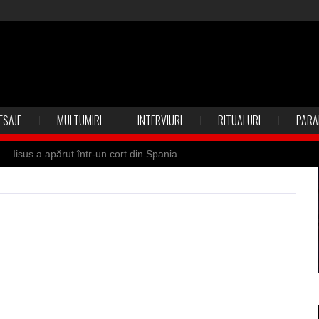
ESAJE
MULTUMIRI
INTERVIURI
RITUALURI
PARA
Iisus a apărut într-un cort din Spania
 Suedia
Vrăjitoare zburătoare în Mexic
ilia)
Uimitoarea viaţă a Teresei Neumann
de sfântul Petre
Vrăjitorul Merlin şi regele Arthur
de magie neagră