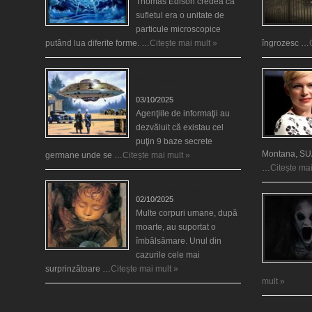
Thomas Edison credea că
sufletul era o unitate de
particule microscopice
putând lua diferite forme. …
Citește mai mult »
îngrozesc …
Baze germane secrete la
Polul Nord?
03/10/2025
Agenţiile de informaţii au
dezvăluit că existau cel
puţin 9 baze secrete
Montana, SUA
germane unde se …
Citește mai mult »
…
Citește mai
Îngerul care doarme
02/10/2025
Multe corpuri umane, după
moarte, au suportat o
îmbălsămare. Unul din
cazurile cele mai
surprinzătoare …
Citește mai mult »
mult »