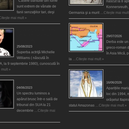
Casele bântuite din lume
născut la 8 apr
sunt extrem de vânate de
Konnersreuth,
fanii senzaţiilor tari, deşi
Germania şi a murit …
Citește mai mult
Citește mai mult »
Derba, un oraş
Actriţa Michelle Williams
vizitat şi de sf
urmărită de fantoma lui
29/07/2026
Heath Ledger
Derba este un
25/08/2023
greco-roman d
Superba actriţă Michelle
în Asia Mică, 
Williams ( născută în
la …
Citește mai mult »
, la 9 septembrie 1980), cunoscută în
 mult »
Aparițiile Sfint
Itapiranga
Teroare la tribunal
16/06/2026
04/06/2023
Aparițiile mar
Un spectru luminos a
loc din 1994, 
apărut brusc într-o sală de
orășelul Itapi
tribunal din SUA la 21
statul Amazonas …
Citește mai mult »
decembrie …
Citește mai