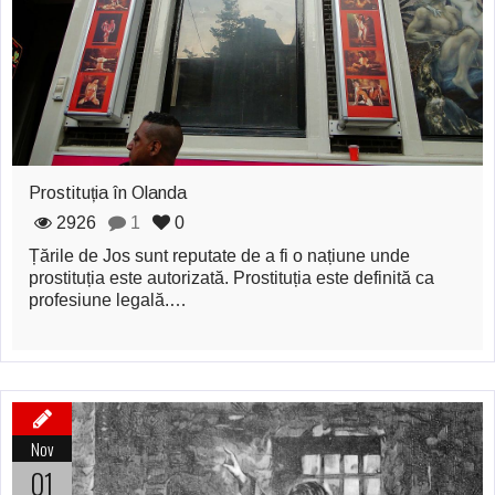
zburătoare în Mexic
Magia în Thailanda
Madona lacrimilor
din Siracusa
(Silcilia)
Prostituția în Olanda
Uimitoarea viaţă a
2926
1
0
Țările de Jos sunt reputate de a fi o națiune unde
Teresei Neumann
prostituția este autorizată. Prostituția este definită ca
profesiune legală.…
Derba, un oraş
misterios vizitat şi
de sfântul Petre
Vrăjitorul Merlin şi
Nov
regele Arthur
01