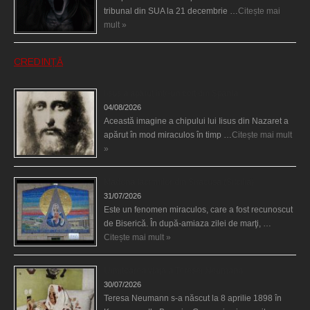
tribunal din SUA la 21 decembrie …
Citește mai
mult »
CREDINȚĂ
Iisus a apărut într-un cort din Spania
04/08/2026
Această imagine a chipului lui Iisus din Nazaret a
apărut în mod miraculos în timp …
Citește mai mult
»
Madona lacrimilor din Siracusa (Silcilia)
31/07/2026
Este un fenomen miraculos, care a fost recunoscut
de Biserică. În după-amiaza zilei de marţi, …
Citește mai mult »
Uimitoarea viaţă a Teresei Neumann
30/07/2026
Teresa Neumann s-a născut la 8 aprilie 1898 în