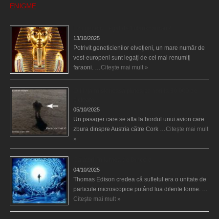
ENIGME
Eşti genetic, legat de Tutankhamon?
13/10/2025
Potrivit geneticienilor elveţieni, un mare număr de
vest-europeni sunt legaţi de cei mai renumiţi
faraoni. …
Citește mai mult »
O fiinţă misterioasă plutea pe nori la 30.000 de
picioare
05/10/2025
Un pasager care se afla la bordul unui avion care
zbura dinspre Austria către Cork …
Citește mai mult
»
Călătorii în lumea de Dincolo
04/10/2025
Thomas Edison credea că sufletul era o unitate de
particule microscopice putând lua diferite forme. …
Citește mai mult »