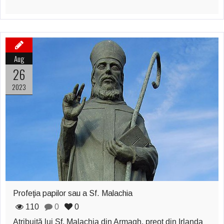
Aug
26
2023
Profeţia papilor sau a Sf. Malachia
110
0
0
Atribuită lui Sf. Malachia din Armagh, preot din Irlanda