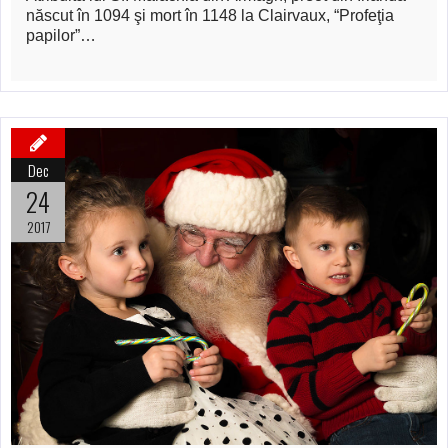
născut în 1094 şi mort în 1148 la Clairvaux, “Profeţia
papilor”…
Dec
24
2017