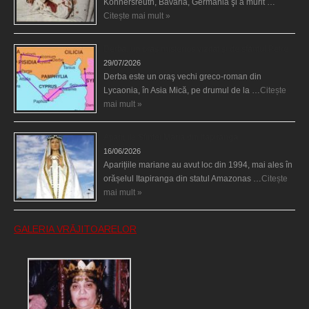
Konnersreuth, Bavaria, Germania şi a murit …
Citește mai mult »
Derba, un oraş misterios vizitat şi de sfântul Petre
29/07/2026
Derba este un oraş vechi greco-roman din
Lycaonia, în Asia Mică, pe drumul de la …
Citește
mai mult »
Aparițiile Sfintei Maria din Itapiranga
16/06/2026
Aparițiile mariane au avut loc din 1994, mai ales în
orășelul Itapiranga din statul Amazonas …
Citește
mai mult »
GALERIA VRĂJITOARELOR