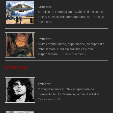
Baze germane secrete la Polul Nord?
03/10/2025
Agenţiile de informaţii au dezvăluit că existau cel
puţin 9 baze secrete germane unde se …
Citește
mai mult »
Îngerul care doarme
02/10/2025
Multe corpuri umane, după moarte, au suportat o
îmbălsămare. Unul din cazurile cele mai
surprinzătoare …
Citește mai mult »
PARANORMAL
Fantoma lui Jim Morrison a apărut în cimitir
17/11/2023
O fotografie luată în 1997 în apropiere de
mormântul lui Jim Morrison, faimosul solist al …
Citește mai mult »
Spectrul lui Corey din Salem le-a cerut femeilor să