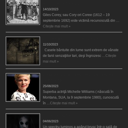
scrie în cartea diavolului
14/10/2023
Giles Corey, sau Cory ori Coree (1612 – 19
septembrie 1692) este victimă recunoscută din …
Citește mai mult »
Cele mai bântuite cinci case din lume
11/10/2023
Casele bântuite din lume sunt extrem de vânate
de fanii senzaţiilor tari, deşi îngrozesc …
Citește
mai mult »
Actriţa Michelle Williams urmărită de fantoma lui
Heath Ledger
25/08/2023
Superba actriţă Michelle Williams ( născută în
Montana, SUA, la 9 septembrie 1980), cunoscută
în …
Citește mai mult »
Teroare la tribunal
04/06/2023
Un spectru luminos a apărut brusc într-o sală de