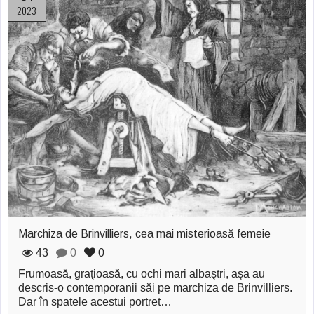
Şi-a vândut soţia
2023
pentru un ritual de
magie neagră
Marchiza de Brinvilliers, cea mai misterioasă femeie
43
0
0
Frumoasă, graţioasă, cu ochi mari albaştri, aşa au
descris-o contemporanii săi pe marchiza de Brinvilliers.
Dar în spatele acestui portret…