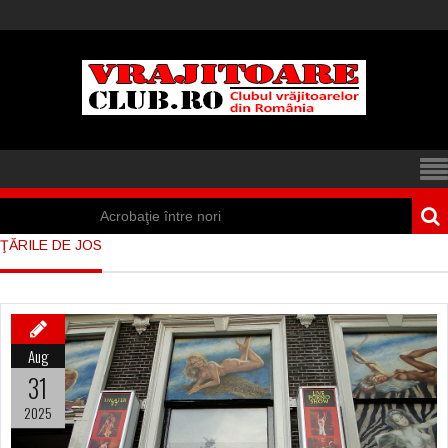
Acrobaţie între nori
ŢĂRILE DE JOS
Iisus a apărut într-
un cort din Spania
Marea vânătoare
Aug
de vrăjitoare din
31
Suedia
2025
Vrăjitoare