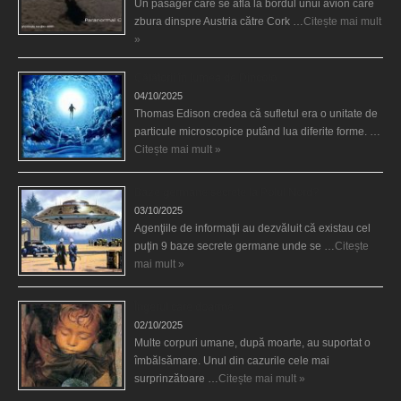
Un pasager care se afla la bordul unui avion care
zbura dinspre Austria către Cork …
Citește mai mult
»
Călătorii în lumea de Dincolo
04/10/2025
Thomas Edison credea că sufletul era o unitate de
particule microscopice putând lua diferite forme. …
Citește mai mult »
Baze germane secrete la Polul Nord?
03/10/2025
Agenţiile de informaţii au dezvăluit că existau cel
puţin 9 baze secrete germane unde se …
Citește
mai mult »
Îngerul care doarme
02/10/2025
Multe corpuri umane, după moarte, au suportat o
îmbălsămare. Unul din cazurile cele mai
surprinzătoare …
Citește mai mult »