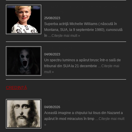
Actriţa Michelle Williams urmărită de fantoma lui
Heath Ledger
25/08/2023
Superba actriţă Michelle Williams ( născută în
Montana, SUA, la 9 septembrie 1980), cunoscută
în …
Citește mai mult »
Teroare la tribunal
04/06/2023
Un spectru luminos a apărut brusc într-o sală de
tribunal din SUA la 21 decembrie …
Citește mai
mult »
CREDINȚĂ
Iisus a apărut într-un cort din Spania
04/08/2026
Această imagine a chipului lui Iisus din Nazaret a
apărut în mod miraculos în timp …
Citește mai mult
»