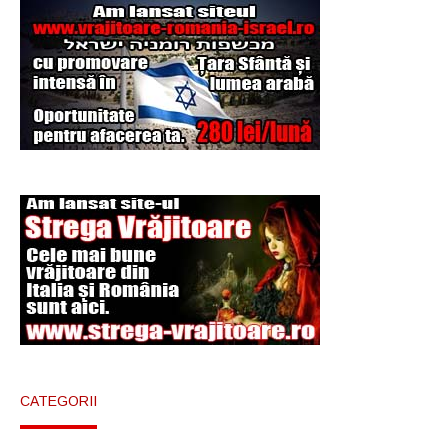
Şi-a vândut soţia
pentru un ritual de
magie neagră
CATEGORII