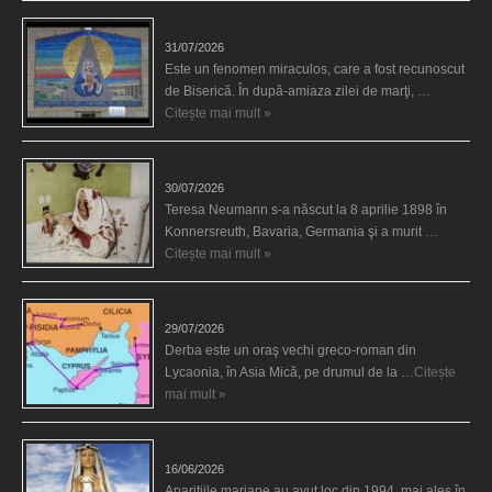
Madona lacrimilor din Siracusa (Silcilia)
31/07/2026
Este un fenomen miraculos, care a fost recunoscut
de Biserică. În după-amiaza zilei de marţi, …
Citește mai mult »
Uimitoarea viaţă a Teresei Neumann
30/07/2026
Teresa Neumann s-a născut la 8 aprilie 1898 în
Konnersreuth, Bavaria, Germania şi a murit …
Citește mai mult »
Derba, un oraş misterios vizitat şi de sfântul Petre
29/07/2026
Derba este un oraş vechi greco-roman din
Lycaonia, în Asia Mică, pe drumul de la …
Citește
mai mult »
Aparițiile Sfintei Maria din Itapiranga
16/06/2026
Aparițiile mariane au avut loc din 1994, mai ales în