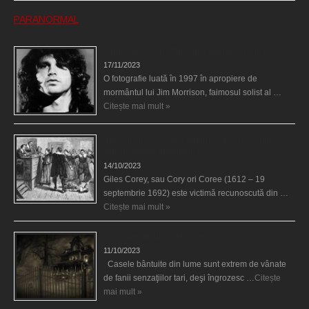
PARANORMAL
Fantoma lui Jim Morrison a apărut în cimitir
17/11/2023
O fotografie luată în 1997 în apropiere de
mormântul lui Jim Morrison, faimosul solist al …
Citește mai mult »
Spectrul lui Corey din Salem le-a cerut femeilor să
scrie în cartea diavolului
14/10/2023
Giles Corey, sau Cory ori Coree (1612 – 19
septembrie 1692) este victimă recunoscută din …
Citește mai mult »
Cele mai bântuite cinci case din lume
11/10/2023
Casele bântuite din lume sunt extrem de vânate
de fanii senzaţiilor tari, deşi îngrozesc …
Citește
mai mult »