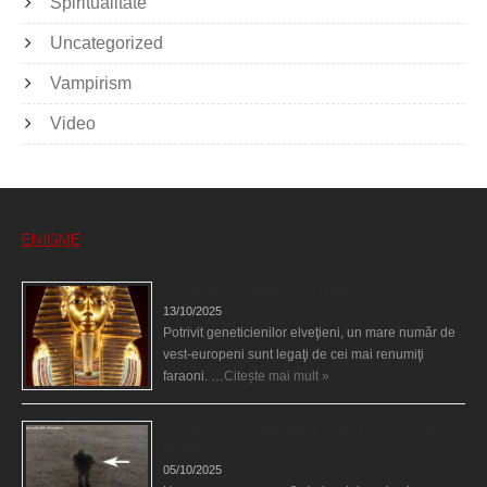
Spiritualitate
Uncategorized
Vampirism
Video
ENIGME
Eşti genetic, legat de Tutankhamon?
13/10/2025
Potrivit geneticienilor elveţieni, un mare număr de
vest-europeni sunt legaţi de cei mai renumiţi
faraoni. …
Citește mai mult »
O fiinţă misterioasă plutea pe nori la 30.000 de
picioare
05/10/2025