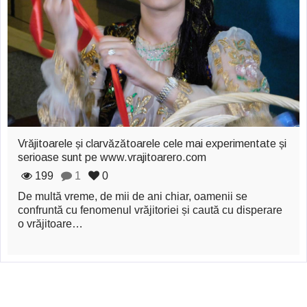
zburătoare în Mexic
Magia în Thailanda
Madona lacrimilor
din Siracusa
(Silcilia)
Uimitoarea viaţă a
Vrăjitoarele și clarvăzătoarele cele mai experimentate și
serioase sunt pe www.vrajitoarero.com
Teresei Neumann
199
1
0
Derba, un oraş
De multă vreme, de mii de ani chiar, oamenii se
confruntă cu fenomenul vrăjitoriei și caută cu disperare
misterios vizitat şi
o vrăjitoare…
de sfântul Petre
Vrăjitorul Merlin şi
regele Arthur