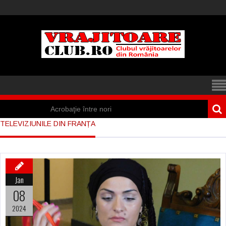
Acrobaţie între nori
TELEVIZIUNILE DIN FRANȚA
Iisus a apărut într-
un cort din Spania
Marea vânătoare
Jan
de vrăjitoare din
08
Suedia
2024
Vrăjitoare