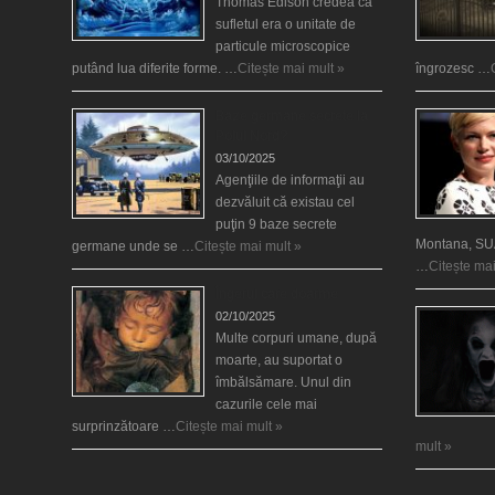
Thomas Edison credea că
sufletul era o unitate de
particule microscopice
putând lua diferite forme. …
Citește mai mult »
îngrozesc …
Baze germane secrete la
Polul Nord?
03/10/2025
Agenţiile de informaţii au
dezvăluit că existau cel
puţin 9 baze secrete
Montana, SUA
germane unde se …
Citește mai mult »
…
Citește mai
Îngerul care doarme
02/10/2025
Multe corpuri umane, după
moarte, au suportat o
îmbălsămare. Unul din
cazurile cele mai
surprinzătoare …
Citește mai mult »
mult »