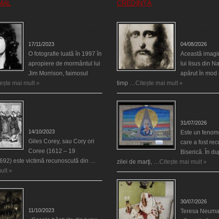
MAL
CREDINȚĂ
Fantoma lui Jim Morrison a
Iisus a apărut î
apărut în cimitir
din Spania
17/11/2023
04/08/2026
O fotografie luată în 1997 în
Această imagi
apropiere de mormântul lui
lui Iisus din N
Jim Morrison, faimosul
apărut în mod 
tește mai mult »
timp …
Citește mai mult »
Spectrul lui Corey din
Madona lacrim
Salem le-a cerut femeilor
Siracusa (Silci
să scrie în cartea diavolului
31/07/2026
14/10/2023
Este un fenom
Giles Corey, sau Cory ori
care a fost re
Coree (1612 – 19
Biserică. În d
692) este victimă recunoscută din …
zilei de marţi, …
Citește mai mult »
ult »
Uimitoarea via
Cele mai bântuite cinci
Neumann
case din lume
30/07/2026
11/10/2023
Teresa Neuma