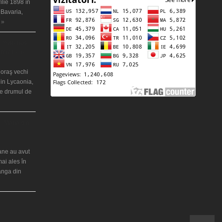
ilie 1898 în
 Bavaria,
 »
 misterios
ântul Petre
 oraş vechi
in Lycaonia,
pe drumul de
ei Maria din
iane au avut
mai ales în
ranga din