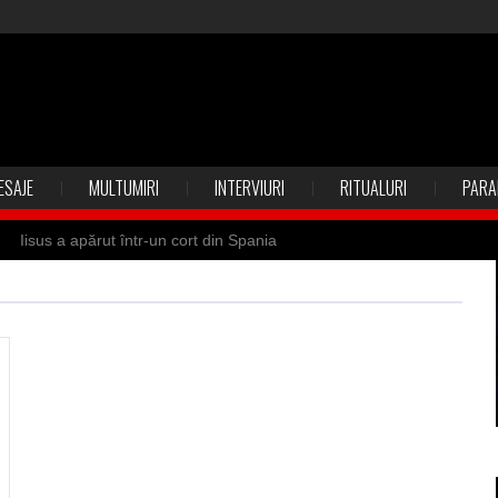
ESAJE
MULTUMIRI
INTERVIURI
RITUALURI
PARA
Iisus a apărut într-un cort din Spania
 Suedia
Vrăjitoare zburătoare în Mexic
ilia)
Uimitoarea viaţă a Teresei Neumann
de sfântul Petre
Vrăjitorul Merlin şi regele Arthur
de magie neagră