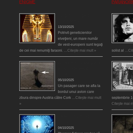
ENIGME
PARANOR
Eşti genetic, legat de
Tutankhamon?
13/10/2025
Potrivit geneticienilor
elveţieni, un mare număr
de vest-europeni sunt legaţi
de cei mai renumiţi faraoni. …
Citește mai mult »
solist al …
Ci
O fiinţă misterioasă plutea
pe nori la 30.000 de
picioare
05/10/2025
Un pasager care se afla la
bordul unui avion care
zbura dinspre Austria către Cork …
Citește mai mult
septembrie 1
»
Citește mai m
Călătorii în lumea de
Dincolo
04/10/2025