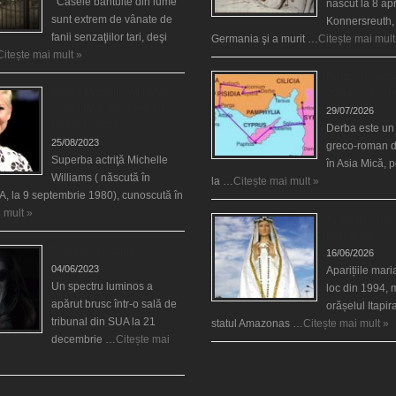
Casele bântuite din lume
născut la 8 apr
sunt extrem de vânate de
Konnersreuth,
fanii senzaţiilor tari, deşi
Germania şi a murit …
Citește mai mult
Citește mai mult »
Derba, un oraş
Actriţa Michelle Williams
vizitat şi de sf
urmărită de fantoma lui
29/07/2026
Heath Ledger
Derba este un
25/08/2023
greco-roman d
Superba actriţă Michelle
în Asia Mică, 
Williams ( născută în
la …
Citește mai mult »
, la 9 septembrie 1980), cunoscută în
 mult »
Aparițiile Sfint
Itapiranga
Teroare la tribunal
16/06/2026
04/06/2023
Aparițiile mar
Un spectru luminos a
loc din 1994, 
apărut brusc într-o sală de
orășelul Itapi
tribunal din SUA la 21
statul Amazonas …
Citește mai mult »
decembrie …
Citește mai