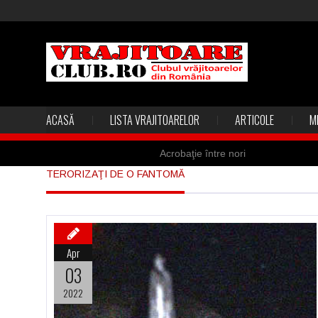
ACASĂ
LISTA VRAJITOARELOR
ARTICOLE
M
Acrobaţie între nori
TERORIZAŢI DE O FANTOMĂ
Marea vânătoare de vrăjitoare din
Madona lacrimilor din Siracusa (Silc
Derba, un oraş misterios vizitat şi 
Apr
Şi-a vândut soţia pentru un ritual 
03
2022