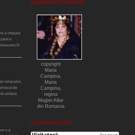
GALERIA VRĂJITOARELOR
ntr-un cort
ne a chipului
azaret a
miraculos în
copyright
ilor din
lia)
Maria
Campina,
en miraculos,
Maria
cunoscut de
Campina,
upă-amiaza
regina
Magiei Albe
din Romania
ţă a Teresei
VIZITATORI PE SITE
nn s-a