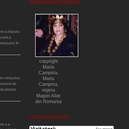
GALERIA VRĂJITOARELOR
ntr-un cort
ne a chipului
azaret a
miraculos în
copyright
ilor din
lia)
Maria
Campina,
en miraculos,
Maria
cunoscut de
Campina,
upă-amiaza
regina
Magiei Albe
din Romania
ţă a Teresei
VIZITATORI PE SITE
nn s-a