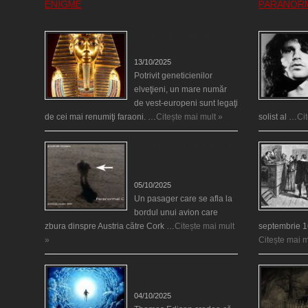
ENIGME
PARANOR
Eşti genetic, legat de
Tutankhamon?
13/10/2025
Potrivit geneticienilor
elveţieni, un mare număr
de vest-europeni sunt legaţi
de cei mai renumiţi faraoni. …
Citește mai mult »
solist al …
Ci
O fiinţă misterioasă plutea
pe nori la 30.000 de
picioare
05/10/2025
Un pasager care se afla la
bordul unui avion care
zbura dinspre Austria către Cork …
Citește mai mult
septembrie 1
»
Citește mai m
Călătorii în lumea de
Dincolo
04/10/2025