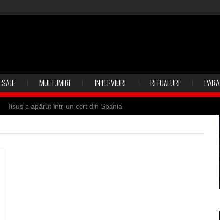
ESAJE
MULTUMIRI
INTERVIURI
RITUALURI
PARA
Iisus a apărut într-un cort din Spania
 Suedia
Vrăjitoare zburătoare în Mexic
ilia)
Uimitoarea viaţă a Teresei Neumann
de sfântul Petre
Vrăjitorul Merlin şi regele Arthur
de magie neagră