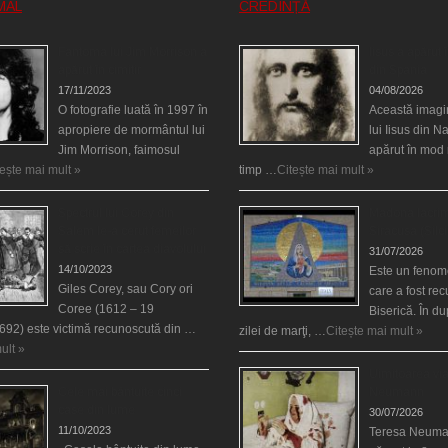
MAL
CREDINȚĂ
Fantoma lui Jim Morrison a
Iisus a apărut î
apărut în cimitir
din Spania
17/11/2023
04/08/2026
O fotografie luată în 1997 în
Această imagi
apropiere de mormântul lui
lui Iisus din N
Jim Morrison, faimosul
apărut în mod 
tește mai mult »
timp …
Citește mai mult »
Spectrul lui Corey din
Madona lacrim
Salem le-a cerut femeilor
Siracusa (Silci
să scrie în cartea diavolului
31/07/2026
14/10/2023
Este un fenom
Giles Corey, sau Cory ori
care a fost re
Coree (1612 – 19
Biserică. În d
692) este victimă recunoscută din …
zilei de marţi, …
Citește mai mult »
ult »
Uimitoarea via
Cele mai bântuite cinci
Neumann
case din lume
30/07/2026
11/10/2023
Teresa Neuma