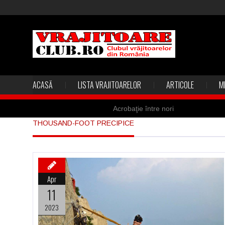
ACASĂ
LISTA VRAJITOARELOR
ARTICOLE
M
Acrobaţie între nori
THOUSAND-FOOT PRECIPICE
Marea vânătoare de vrăjitoare din
Madona lacrimilor din Siracusa (Silc
Derba, un oraş misterios vizitat şi 
Apr
Şi-a vândut soţia pentru un ritual 
11
2023