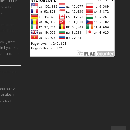
ilie 1898 în
 Bavaria,
 »
 misterios
ântul Petre
 oraş vechi
in Lycaonia,
pe drumul de
ei Maria din
iane au avut
mai ales în
ranga din