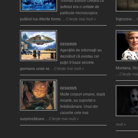
Thomas Edison credea că
sufletul era o unitate de
particule microscopice
putând lua diferite forme. …
Citește mai mult »
îngrozesc …
Baze germane secrete la
Polul Nord?
03/10/2025
Agenţiile de informaţii au
dezvăluit că existau cel
puţin 9 baze secrete
Montana, SUA
germane unde se …
Citește mai mult »
…
Citește mai
Îngerul care doarme
02/10/2025
Multe corpuri umane, după
moarte, au suportat o
îmbălsămare. Unul din
cazurile cele mai
surprinzătoare …
Citește mai mult »
mult »