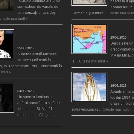
Casele bântuite din lume
născut la 8 apr
sunt extrem de vânate de
Konnersreuth,
fanii senzaţiilor tari, deşi
Germania şi a murit …
Citește mai mult
Citește mai mult »
Derba, un oraş
Actriţa Michelle Williams
vizitat şi de sf
urmărită de fantoma lui
29/07/2026
Heath Ledger
Derba este un
25/08/2023
greco-roman d
Superba actriţă Michelle
în Asia Mică, 
Williams ( născută în
la …
Citește mai mult »
, la 9 septembrie 1980), cunoscută în
 mult »
Aparițiile Sfint
Itapiranga
Teroare la tribunal
16/06/2026
04/06/2023
Aparițiile mar
Un spectru luminos a
loc din 1994, 
apărut brusc într-o sală de
orășelul Itapi
tribunal din SUA la 21
statul Amazonas …
Citește mai mult »
decembrie …
Citește mai