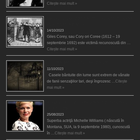
Citește mai mult »
Spectrul lui Corey din Salem le-a cerut femeilor să
scrie în cartea diavolului
14/10/2023
Giles Corey, sau Cory ori Coree (1612 – 19
septembrie 1692) este victimă recunoscută din …
Citește mai mult »
Cele mai bântuite cinci case din lume
11/10/2023
Casele bântuite din lume sunt extrem de vânate
de fanii senzaţiilor tari, deşi îngrozesc …
Citește
mai mult »
Actriţa Michelle Williams urmărită de fantoma lui
Heath Ledger
25/08/2023
Superba actriţă Michelle Williams ( născută în
Montana, SUA, la 9 septembrie 1980), cunoscută
în …
Citește mai mult »