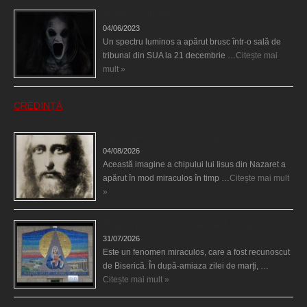
Teroare la tribunal
04/06/2023
Un spectru luminos a apărut brusc într-o sală de
tribunal din SUA la 21 decembrie …
Citește mai
mult »
CREDINȚĂ
Iisus a apărut într-un cort din Spania
04/08/2026
Această imagine a chipului lui Iisus din Nazaret a
apărut în mod miraculos în timp …
Citește mai mult
»
Madona lacrimilor din Siracusa (Silcilia)
31/07/2026
Este un fenomen miraculos, care a fost recunoscut
de Biserică. În după-amiaza zilei de marţi, …
Citește mai mult »