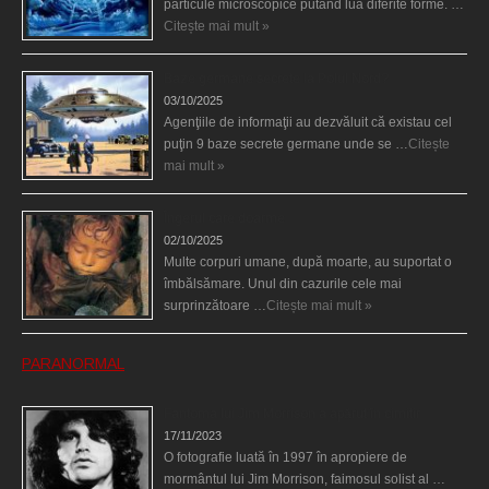
particule microscopice putând lua diferite forme. …
Citește mai mult »
Baze germane secrete la Polul Nord?
03/10/2025
Agenţiile de informaţii au dezvăluit că existau cel
puţin 9 baze secrete germane unde se …
Citește
mai mult »
Îngerul care doarme
02/10/2025
Multe corpuri umane, după moarte, au suportat o
îmbălsămare. Unul din cazurile cele mai
surprinzătoare …
Citește mai mult »
PARANORMAL
Fantoma lui Jim Morrison a apărut în cimitir
17/11/2023
O fotografie luată în 1997 în apropiere de
mormântul lui Jim Morrison, faimosul solist al …