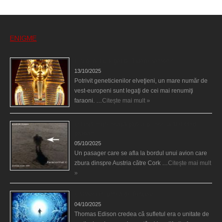
ENIGME
Eşti genetic, legat de Tutankhamon?
13/10/2025
Potrivit geneticienilor elveţieni, un mare număr de
vest-europeni sunt legaţi de cei mai renumiţi
faraoni. …
Citește mai mult »
O fiinţă misterioasă plutea pe nori la 30.000 de
picioare
05/10/2025
Un pasager care se afla la bordul unui avion care
zbura dinspre Austria către Cork …
Citește mai mult
»
Călătorii în lumea de Dincolo
04/10/2025
Thomas Edison credea că sufletul era o unitate de