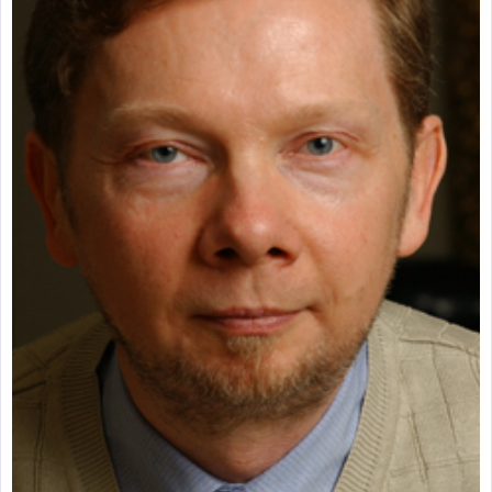
zburătoare în Mexic
Magia în Thailanda
Madona lacrimilor
din Siracusa
(Silcilia)
Uimitoarea viaţă a
Teresei Neumann
Derba, un oraş
misterios vizitat şi
de sfântul Petre
Vrăjitorul Merlin şi
regele Arthur