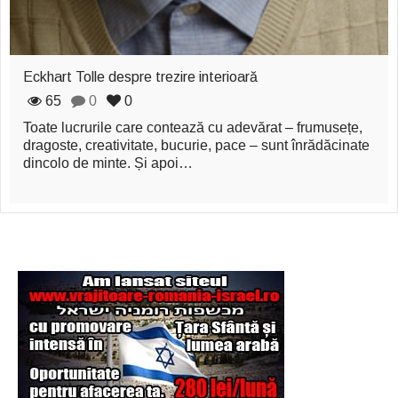
Şi-a vândut soţia
pentru un ritual de
magie neagră
Eckhart Tolle despre trezire interioară
65
0
0
Toate lucrurile care contează cu adevărat – frumusețe,
dragoste, creativitate, bucurie, pace – sunt înrădăcinate
dincolo de minte. Și apoi…