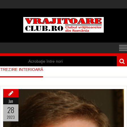
Acrobaţie între nori
TREZIRE INTERIOARĂ
Iisus a apărut într-
un cort din Spania
Marea vânătoare
Jun
de vrăjitoare din
28
Suedia
2023
Vrăjitoare