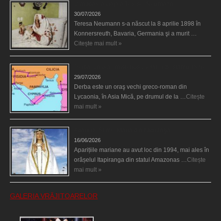
Uimitoarea viaţă a Teresei Neumann
30/07/2026
Teresa Neumann s-a născut la 8 aprilie 1898 în
Konnersreuth, Bavaria, Germania şi a murit …
Citește mai mult »
Derba, un oraş misterios vizitat şi de sfântul Petre
29/07/2026
Derba este un oraş vechi greco-roman din
Lycaonia, în Asia Mică, pe drumul de la …
Citește
mai mult »
Aparițiile Sfintei Maria din Itapiranga
16/06/2026
Aparițiile mariane au avut loc din 1994, mai ales în
orășelul Itapiranga din statul Amazonas …
Citește
mai mult »
GALERIA VRĂJITOARELOR