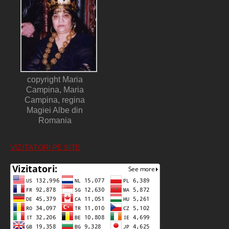
copyright Maria
Campina, Maria
Campina, regina
Magiei Albe din
Romania
VIZITATORI PE SITE