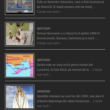
Este un fenomen miraculos, care a fost recunoscut
de Biserică. În după-amiaza zilei de marţi, …
Citește mai mult »
Uimitoarea viaţă a Teresei Neumann
30/07/2026
Teresa Neumann s-a născut la 8 aprilie 1898 în
Konnersreuth, Bavaria, Germania şi a murit …
Citește mai mult »
Derba, un oraş misterios vizitat şi de sfântul Petre
29/07/2026
Derba este un oraş vechi greco-roman din
Lycaonia, în Asia Mică, pe drumul de la …
Citește
mai mult »
Aparițiile Sfintei Maria din Itapiranga
16/06/2026
Aparițiile mariane au avut loc din 1994, mai ales în
orășelul Itapiranga din statul Amazonas …
Citește
mai mult »