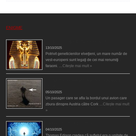
ENIGME
Eşti genetic, legat de Tutankhamon?
13/10/2025
Potrivit geneticienilor elveţieni, un mare număr de
vest-europeni sunt legaţi de cei mai renumiţi
faraoni. …
Citește mai mult »
O fiinţă misterioasă plutea pe nori la 30.000 de
picioare
05/10/2025
Un pasager care se afla la bordul unui avion care
zbura dinspre Austria către Cork …
Citește mai mult
»
Călătorii în lumea de Dincolo
04/10/2025
Thomas Edison credea că sufletul era o unitate de