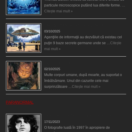
particule microscopice putând lua diferite forme. …
Citește mai mult »
Baze germane secrete la Polul Nord?
03/10/2025
Agenţiile de informaţii au dezvăluit că existau cel
puţin 9 baze secrete germane unde se …
Citește
mai mult »
Îngerul care doarme
02/10/2025
Multe corpuri umane, după moarte, au suportat o
îmbălsămare. Unul din cazurile cele mai
surprinzătoare …
Citește mai mult »
PARANORMAL
Fantoma lui Jim Morrison a apărut în cimitir
17/11/2023
O fotografie luată în 1997 în apropiere de