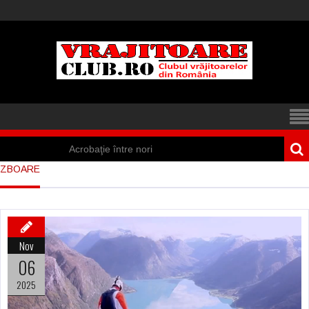
Acrobaţie între nori
ZBOARE
Iisus a apărut într-
un cort din Spania
Marea vânătoare
Nov
de vrăjitoare din
06
Suedia
2025
Vrăjitoare