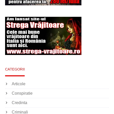
Şi-a vândut soţia
pentru un ritual de
magie neagră
CATEGORII
Articole
Conspiratie
Credinta
Criminali