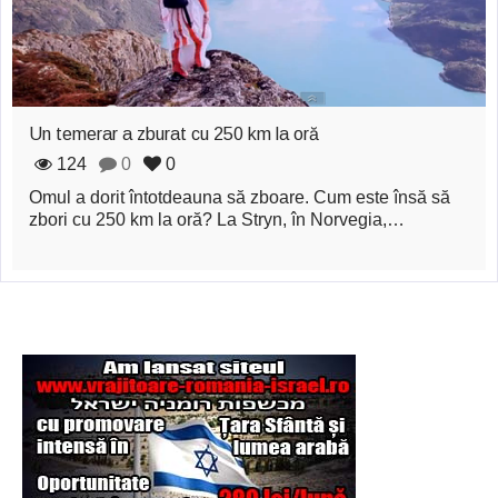
zburătoare în Mexic
Magia în Thailanda
Madona lacrimilor
Un temerar a zburat cu 250 km la oră
din Siracusa
124
0
0
(Silcilia)
Omul a dorit întotdeauna să zboare. Cum este însă să
zbori cu 250 km la oră? La Stryn, în Norvegia,…
Uimitoarea viaţă a
Teresei Neumann
Derba, un oraş
misterios vizitat şi
de sfântul Petre
Vrăjitorul Merlin şi
regele Arthur