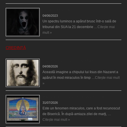
Teroare la tribunal
04/06/2023
Un spectru luminos a apărut brusc într-o sală de
tribunal din SUA la 21 decembrie …
Citește mai
mult »
CREDINȚĂ
Iisus a apărut într-un cort din Spania
04/08/2026
Această imagine a chipului lui Iisus din Nazaret a
apărut în mod miraculos în timp …
Citește mai mult
»
Madona lacrimilor din Siracusa (Silcilia)
31/07/2026
Este un fenomen miraculos, care a fost recunoscut
de Biserică. În după-amiaza zilei de marţi, …
Citește mai mult »