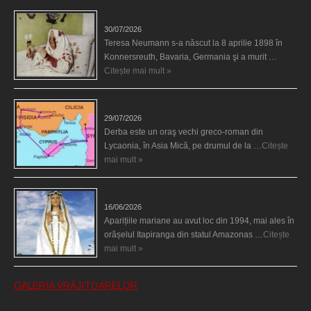
Uimitoarea viaţă a Teresei Neumann
30/07/2026
Teresa Neumann s-a născut la 8 aprilie 1898 în
Konnersreuth, Bavaria, Germania şi a murit …
Citește mai mult »
Derba, un oraş misterios vizitat şi de sfântul Petre
29/07/2026
Derba este un oraş vechi greco-roman din
Lycaonia, în Asia Mică, pe drumul de la …
Citește
mai mult »
Aparițiile Sfintei Maria din Itapiranga
16/06/2026
Aparițiile mariane au avut loc din 1994, mai ales în
orășelul Itapiranga din statul Amazonas …
Citește
mai mult »
GALERIA VRĂJITOARELOR