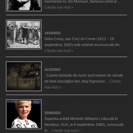
mormântul lui Jim Morrison, faimosul solist al …
Citește mai mult »
Spectrul lui Corey din Salem le-a cerut femeilor să
scrie în cartea diavolului
14/10/2023
Giles Corey, sau Cory ori Coree (1612 – 19
septembrie 1692) este victimă recunoscută din …
Citește mai mult »
Cele mai bântuite cinci case din lume
11/10/2023
Casele bântuite din lume sunt extrem de vânate
de fanii senzaţiilor tari, deşi îngrozesc …
Citește
mai mult »
Actriţa Michelle Williams urmărită de fantoma lui
Heath Ledger
25/08/2023
Superba actriţă Michelle Williams ( născută în
Montana, SUA, la 9 septembrie 1980), cunoscută
în …
Citește mai mult »