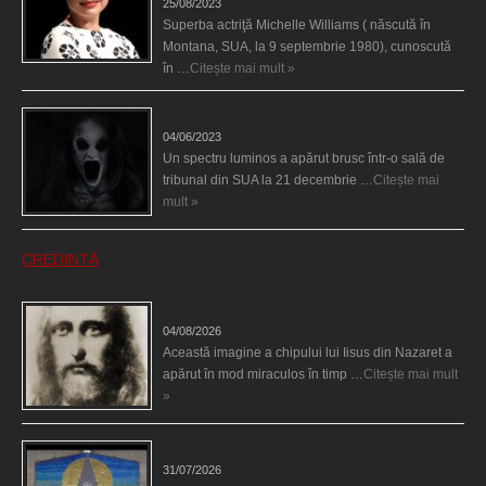
25/08/2023
Superba actriţă Michelle Williams ( născută în
Montana, SUA, la 9 septembrie 1980), cunoscută
în …
Citește mai mult »
Teroare la tribunal
04/06/2023
Un spectru luminos a apărut brusc într-o sală de
tribunal din SUA la 21 decembrie …
Citește mai
mult »
CREDINȚĂ
Iisus a apărut într-un cort din Spania
04/08/2026
Această imagine a chipului lui Iisus din Nazaret a
apărut în mod miraculos în timp …
Citește mai mult
»
Madona lacrimilor din Siracusa (Silcilia)
31/07/2026