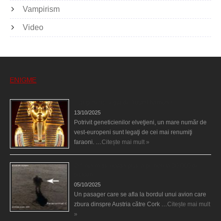
Vampirism
Video
ENIGME
Eşti genetic, legat de Tutankhamon?
13/10/2025
Potrivit geneticienilor elveţieni, un mare număr de
vest-europeni sunt legaţi de cei mai renumiţi
faraoni. …
Citește mai mult »
O fiinţă misterioasă plutea pe nori la 30.000 de
picioare
05/10/2025
Un pasager care se afla la bordul unui avion care
zbura dinspre Austria către Cork …
Citește mai mult
»