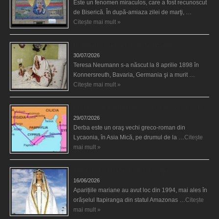
Este un fenomen miraculos, care a fost recunoscut
de Biserică. În după-amiaza zilei de marţi, …
Citește mai mult »
Uimitoarea viaţă a Teresei Neumann
30/07/2026
Teresa Neumann s-a născut la 8 aprilie 1898 în
Konnersreuth, Bavaria, Germania şi a murit …
Citește mai mult »
Derba, un oraş misterios vizitat şi de sfântul Petre
29/07/2026
Derba este un oraş vechi greco-roman din
Lycaonia, în Asia Mică, pe drumul de la …
Citește
mai mult »
Aparițiile Sfintei Maria din Itapiranga
16/06/2026
Aparițiile mariane au avut loc din 1994, mai ales în
orășelul Itapiranga din statul Amazonas …
Citește
mai mult »