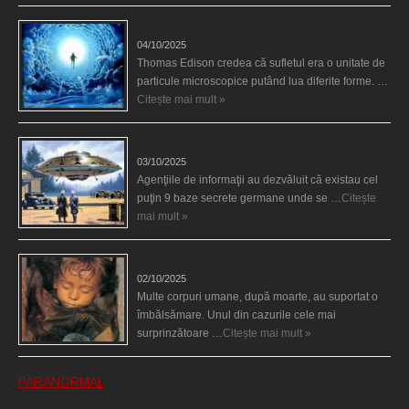
Călătorii în lumea de Dincolo
04/10/2025
Thomas Edison credea că sufletul era o unitate de
particule microscopice putând lua diferite forme. …
Citește mai mult »
Baze germane secrete la Polul Nord?
03/10/2025
Agenţiile de informaţii au dezvăluit că existau cel
puţin 9 baze secrete germane unde se …
Citește
mai mult »
Îngerul care doarme
02/10/2025
Multe corpuri umane, după moarte, au suportat o
îmbălsămare. Unul din cazurile cele mai
surprinzătoare …
Citește mai mult »
PARANORMAL