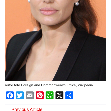
autor foto Foreign and Commonwealth Office, Wikipedia.
Facebook
Twitter
Email
Pinterest
WhatsApp
X
Partajeaz
Previous Article