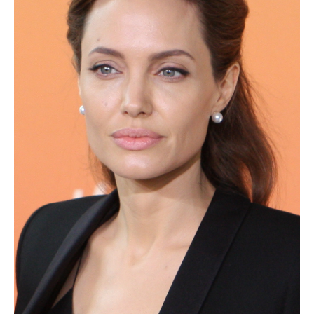
zburătoare în Mexic
Magia în Thailanda
Madona lacrimilor
din Siracusa
(Silcilia)
Uimitoarea viaţă a
Teresei Neumann
Derba, un oraş
misterios vizitat şi
de sfântul Petre
Vrăjitorul Merlin şi
regele Arthur