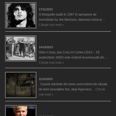
Fantoma lui Jim Morrison a apărut în cimitir
17/11/2023
O fotografie luată în 1997 în apropiere de
mormântul lui Jim Morrison, faimosul solist al …
Citește mai mult »
Spectrul lui Corey din Salem le-a cerut femeilor să
scrie în cartea diavolului
14/10/2023
Giles Corey, sau Cory ori Coree (1612 – 19
septembrie 1692) este victimă recunoscută din …
Citește mai mult »
Cele mai bântuite cinci case din lume
11/10/2023
Casele bântuite din lume sunt extrem de vânate
de fanii senzaţiilor tari, deşi îngrozesc …
Citește
mai mult »
Actriţa Michelle Williams urmărită de fantoma lui
Heath Ledger