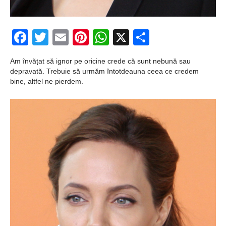
Şi-a vândut soţia
pentru un ritual de
Facebook
Twitter
Email
Pinterest
WhatsApp
X
Partajeaz
magie neagră
Am învățat să ignor pe oricine crede că sunt nebună sau
depravată. Trebuie să urmăm întotdeauna ceea ce credem
bine, altfel ne pierdem.