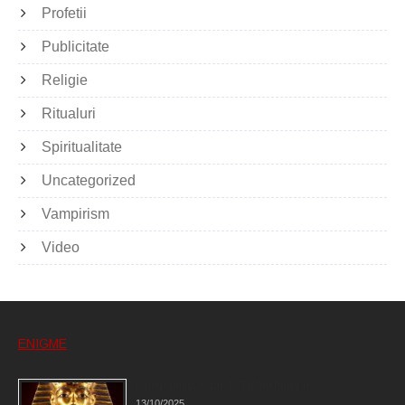
Profetii
Publicitate
Religie
Ritualuri
Spiritualitate
Uncategorized
Vampirism
Video
ENIGME
Eşti genetic, legat de Tutankhamon?
13/10/2025