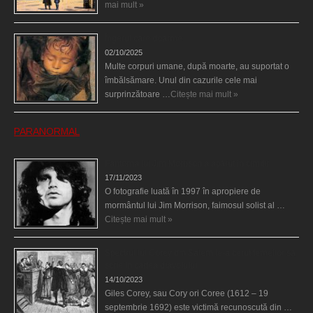
mai mult »
Îngerul care doarme
02/10/2025
Multe corpuri umane, după moarte, au suportat o
îmbălsămare. Unul din cazurile cele mai
surprinzătoare …
Citește mai mult »
PARANORMAL
Fantoma lui Jim Morrison a apărut în cimitir
17/11/2023
O fotografie luată în 1997 în apropiere de
mormântul lui Jim Morrison, faimosul solist al …
Citește mai mult »
Spectrul lui Corey din Salem le-a cerut femeilor să
scrie în cartea diavolului
14/10/2023
Giles Corey, sau Cory ori Coree (1612 – 19
septembrie 1692) este victimă recunoscută din …