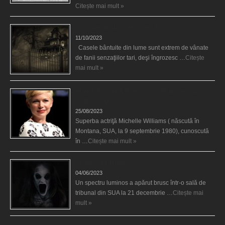
Citește mai mult »
Cele mai bântuite cinci case din lume
11/10/2023
Casele bântuite din lume sunt extrem de vânate
de fanii senzaţiilor tari, deşi îngrozesc …
Citește
mai mult »
Actriţa Michelle Williams urmărită de fantoma lui
Heath Ledger
25/08/2023
Superba actriţă Michelle Williams ( născută în
Montana, SUA, la 9 septembrie 1980), cunoscută
în …
Citește mai mult »
Teroare la tribunal
04/06/2023
Un spectru luminos a apărut brusc într-o sală de
tribunal din SUA la 21 decembrie …
Citește mai
mult »