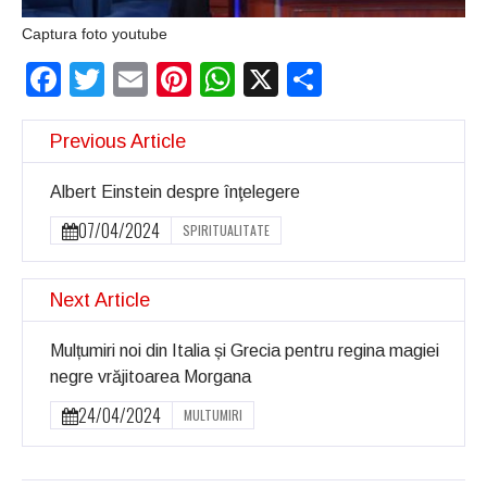
Şi-a vândut soţia
Captura foto youtube
pentru un ritual de
Facebook
Twitter
Email
Pinterest
WhatsApp
X
Partajeaz
magie neagră
Previous Article
Albert Einstein despre înţelegere
07/04/2024
SPIRITUALITATE
Next Article
Mulțumiri noi din Italia și Grecia pentru regina magiei
negre vrăjitoarea Morgana
24/04/2024
MULTUMIRI