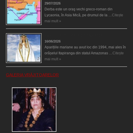
29/07/2026
Derba este un oraş vechi greco-roman din
Lycaonia, în Asia Mică, pe drumul de la …
Citește
mai mult »
Aparițiile Sfintei Maria din Itapiranga
16/06/2026
Aparițiile mariane au avut loc din 1994, mai ales în
orășelul Itapiranga din statul Amazonas …
Citește
mai mult »
GALERIA VRĂJITOARELOR