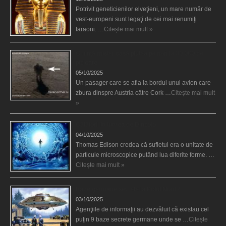
Potrivit geneticienilor elveţieni, un mare număr de
vest-europeni sunt legaţi de cei mai renumiţi
faraoni. …
Citește mai mult »
O fiinţă misterioasă plutea pe nori la 30.000 de
picioare
05/10/2025
Un pasager care se afla la bordul unui avion care
zbura dinspre Austria către Cork …
Citește mai mult
»
Călătorii în lumea de Dincolo
04/10/2025
Thomas Edison credea că sufletul era o unitate de
particule microscopice putând lua diferite forme. …
Citește mai mult »
Baze germane secrete la Polul Nord?
03/10/2025
Agenţiile de informaţii au dezvăluit că existau cel
puţin 9 baze secrete germane unde se …
Citește