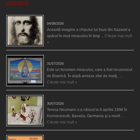
CREDINȚĂ
Iisus a apărut într-un cort din Spania
04/08/2026
Această imagine a chipului lui Iisus din Nazaret a
apărut în mod miraculos în timp …
Citește mai mult
»
Madona lacrimilor din Siracusa (Silcilia)
31/07/2026
Este un fenomen miraculos, care a fost recunoscut
de Biserică. În după-amiaza zilei de marţi, …
Citește mai mult »
Uimitoarea viaţă a Teresei Neumann
30/07/2026
Teresa Neumann s-a născut la 8 aprilie 1898 în
Konnersreuth, Bavaria, Germania şi a murit …
Citește mai mult »
Derba, un oraş misterios vizitat şi de sfântul Petre