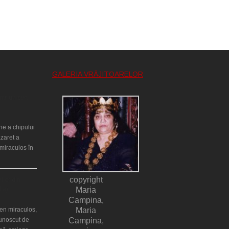
GALERIA VRĂJITOARELOR
ntr-un cort
ne a chipului
azaret a
miraculos în
copyright
ilor din
lia)
Maria
Campina,
en miraculos,
Maria
cunoscut de
Campina,