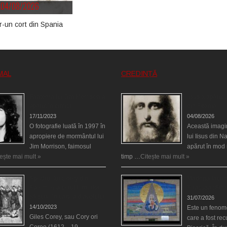
04/08/2026
tr-un cort din Spania
MAL
CREDINȚĂ
Fantoma lui Jim Morrison a
Iisus a apărut î
apărut în cimitir
din Spania
17/11/2023
04/08/2026
O fotografie luată în 1997 în
Această imagi
apropiere de mormântul lui
lui Iisus din N
Jim Morrison, faimosul
apărut în mod 
tește mai mult »
timp …
Citește mai mult »
Spectrul lui Corey din
Madona lacrim
Salem le-a cerut femeilor
Siracusa (Silci
să scrie în cartea diavolului
31/07/2026
14/10/2023
Este un fenom
Giles Corey, sau Cory ori
care a fost re
Coree (1612 – 19