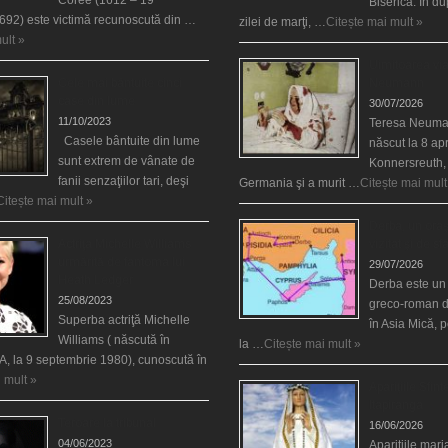
Biserică. În d
692) este victimă recunoscută din …
zilei de marţi, …
Citește mai mult »
ult »
Uimitoarea via
Cele mai bântuite cinci
Neumann
case din lume
30/07/2026
11/10/2023
Teresa Neuma
Casele bântuite din lume
născut la 8 apr
sunt extrem de vânate de
Konnersreuth,
fanii senzaţiilor tari, deşi
Germania şi a murit …
Citește mai mult
Citește mai mult »
Derba, un oraş
Actriţa Michelle Williams
vizitat şi de sf
urmărită de fantoma lui
29/07/2026
Heath Ledger
Derba este un
25/08/2023
greco-roman d
Superba actriţă Michelle
în Asia Mică, 
Williams ( născută în
la …
Citește mai mult »
, la 9 septembrie 1980), cunoscută în
 mult »
Aparițiile Sfint
Itapiranga
Teroare la tribunal
16/06/2026
04/06/2023
Aparițiile mar