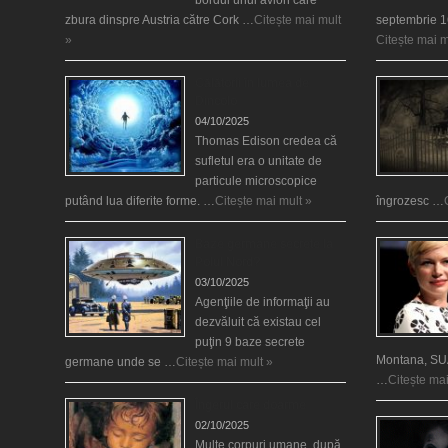
zbura dinspre Austria către Cork …
Citește mai mult
septembrie 1
»
Citește mai m
Călătorii în lumea de
Dincolo
04/10/2025
Thomas Edison credea că
sufletul era o unitate de
particule microscopice
putând lua diferite forme. …
Citește mai mult »
îngrozesc …
Baze germane secrete la
Polul Nord?
03/10/2025
Agenţiile de informaţii au
dezvăluit că existau cel
puţin 9 baze secrete
Montana, SUA
germane unde se …
Citește mai mult »
…
Citește mai
Îngerul care doarme
02/10/2025
Multe corpuri umane, după