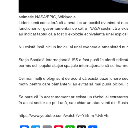
animatie NASA/EPIC, Wikipedia.
Liderii lumii consideră că a avut loc un posibil eveniment nu
funcționarilor guvernamentali de către NASA susţin că a exis
au indicat faptul că a fost o explozie echivalentă unei explozi
Nu există însă niciun indiciu al unei eventuale amenințări n
Stația Spațială Internațională ISS a fost pusă în alertă ridicat
permis echipajului stației spațiale internaționale să se înarm
Cei mai mulţi ufologi sunt de acord că există baze lunare secr
motiv pentru care pământenii au evitat să mai pună piciorul pe
Se pare că în acest moment ar exista un război al extratereştri
în acest sector de pe Lună, sau chiar un atac venit din Rusia, 
https://www.youtube.com/watch?v=YE5Im7Uv5FE