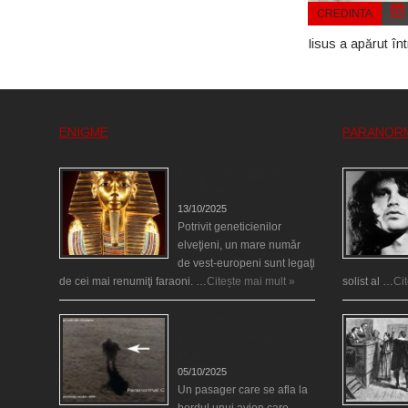
CREDINTA
Iisus a apărut în
ENIGME
PARANOR
Eşti genetic, legat de
Tutankhamon?
13/10/2025
Potrivit geneticienilor
elveţieni, un mare număr
de vest-europeni sunt legaţi
de cei mai renumiţi faraoni. …
Citește mai mult »
solist al …
Ci
O fiinţă misterioasă plutea
pe nori la 30.000 de
picioare
05/10/2025
Un pasager care se afla la
bordul unui avion care