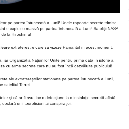
clear pe partea întunecată a Lunii! Unele rapoarte secrete trimise
tat o explozie masivă pe partea întunecată a Lunii! Sateliţii NASA
i de la Hiroshima!
ucleare extraterestre care să vizeze Pământul în acest moment.
ă, iar Organizația Națiunilor Unite pentru prima dată în istorie a
eze cu arme secrete care nu au fost încă dezvăluite publicului!
ete ale extratereştrilor staționate pe partea întunecată a Lunii,
 satelitul Terrei.
lor şi că ar fi avut loc o defecțiune la o instalaţie secretă aflată
declară unii teoreticieni ai conspiraţiei.