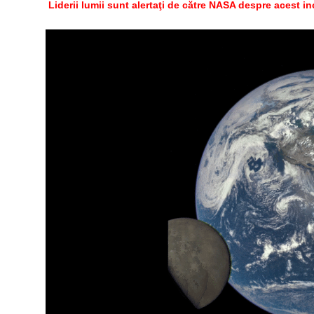
Liderii lumii sunt alertaţi de către NASA despre acest in