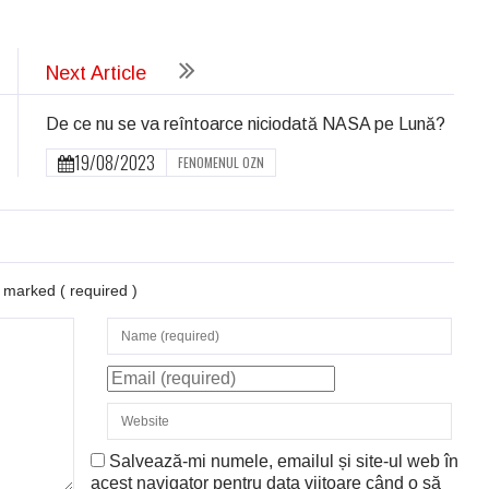
ează
Next Article
De ce nu se va reîntoarce niciodată NASA pe Lună?
19/08/2023
FENOMENUL OZN
re marked
( required )
Salvează-mi numele, emailul și site-ul web în
acest navigator pentru data viitoare când o să