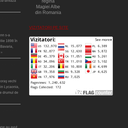
upă-amiaza
regina
Magiei Albe
din Romania
ţă a Teresei
VIZITATORI PE SITE
nn s-a
ilie 1898 în
 Bavaria,
 »
 misterios
ântul Petre
 oraş vechi
in Lycaonia,
pe drumul de
ei Maria din
iane au avut