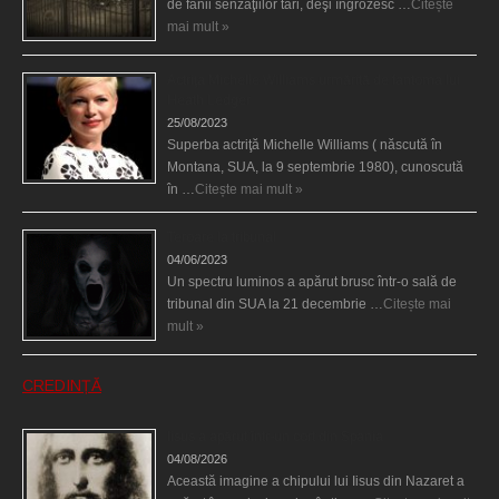
de fanii senzaţiilor tari, deşi îngrozesc …
Citește
mai mult »
Actriţa Michelle Williams urmărită de fantoma lui
Heath Ledger
25/08/2023
Superba actriţă Michelle Williams ( născută în
Montana, SUA, la 9 septembrie 1980), cunoscută
în …
Citește mai mult »
Teroare la tribunal
04/06/2023
Un spectru luminos a apărut brusc într-o sală de
tribunal din SUA la 21 decembrie …
Citește mai
mult »
CREDINȚĂ
Iisus a apărut într-un cort din Spania
04/08/2026
Această imagine a chipului lui Iisus din Nazaret a