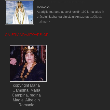
Aparițiile Sfintei Maria din Itapiranga
16/06/2026
Aparițiile mariane au avut loc din 1994, mai ales în
orășelul Itapiranga din statul Amazonas …
Citește
mai mult »
GALERIA VRĂJITOARELOR
copyright Maria
Campina, Maria
Campina, regina
Magiei Albe din
Romania