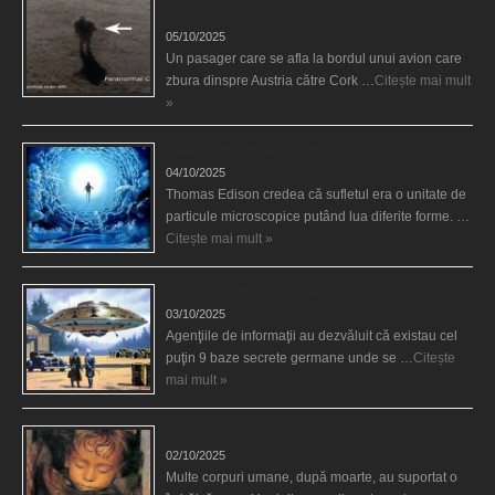
picioare
05/10/2025
Un pasager care se afla la bordul unui avion care
zbura dinspre Austria către Cork …
Citește mai mult
»
Călătorii în lumea de Dincolo
04/10/2025
Thomas Edison credea că sufletul era o unitate de
particule microscopice putând lua diferite forme. …
Citește mai mult »
Baze germane secrete la Polul Nord?
03/10/2025
Agenţiile de informaţii au dezvăluit că existau cel
puţin 9 baze secrete germane unde se …
Citește
mai mult »
Îngerul care doarme
02/10/2025
Multe corpuri umane, după moarte, au suportat o