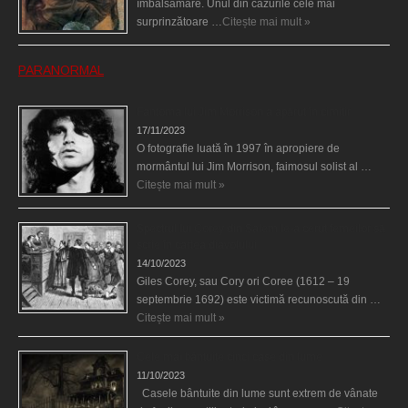
îmbălsămare. Unul din cazurile cele mai
surprinzătoare …
Citește mai mult »
PARANORMAL
Fantoma lui Jim Morrison a apărut în cimitir
17/11/2023
O fotografie luată în 1997 în apropiere de
mormântul lui Jim Morrison, faimosul solist al …
Citește mai mult »
Spectrul lui Corey din Salem le-a cerut femeilor să
scrie în cartea diavolului
14/10/2023
Giles Corey, sau Cory ori Coree (1612 – 19
septembrie 1692) este victimă recunoscută din …
Citește mai mult »
Cele mai bântuite cinci case din lume
11/10/2023
Casele bântuite din lume sunt extrem de vânate