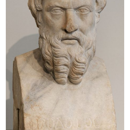
zburătoare în Mexic
Magia în Thailanda
Madona lacrimilor
din Siracusa
(Silcilia)
Uimitoarea viaţă a
Teresei Neumann
Derba, un oraş
misterios vizitat şi
de sfântul Petre
Vrăjitorul Merlin şi
regele Arthur