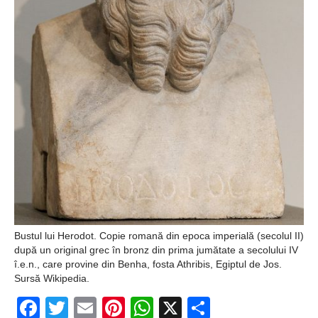
Bustul lui Herodot. Copie romană din epoca imperială (secolul II)
după un original grec în bronz din prima jumătate a secolului IV
î.e.n., care provine din Benha, fosta Athribis, Egiptul de Jos.
Sursă Wikipedia.
Facebook
Twitter
Email
Pinterest
WhatsApp
X
Partajeaz