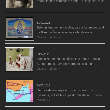
apărut în mod miraculos în timp …
Citește mai mult
»
Madona lacrimilor din Siracusa (Silcilia)
31/07/2026
Este un fenomen miraculos, care a fost recunoscut
de Biserică. În după-amiaza zilei de marţi, …
Citește mai mult »
Uimitoarea viaţă a Teresei Neumann
30/07/2026
Teresa Neumann s-a născut la 8 aprilie 1898 în
Konnersreuth, Bavaria, Germania şi a murit …
Citește mai mult »
Derba, un oraş misterios vizitat şi de sfântul Petre
29/07/2026
Derba este un oraş vechi greco-roman din
Lycaonia, în Asia Mică, pe drumul de la …
Citește
mai mult »