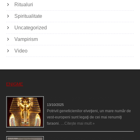
Ritualuri
Spiritualitate
Uncategorized
Vampirism
Video
ENIGME
Eşti genetic, legat de Tutankhamon?
13/10/2025
Potrivit geneticienilor elveţieni, un mare număr de
vest-europeni sunt legaţi de cei mai renumiţi
faraoni. …
Citește mai mult »
O fiinţă misterioasă plutea pe nori la 30.000 de