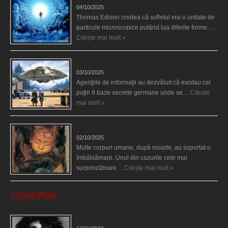
04/10/2025
Thomas Edison credea că sufletul era o unitate de
particule microscopice putând lua diferite forme. …
Citește mai mult »
Baze germane secrete la Polul Nord?
03/10/2025
Agenţiile de informaţii au dezvăluit că existau cel
puţin 9 baze secrete germane unde se …
Citește
mai mult »
Îngerul care doarme
02/10/2025
Multe corpuri umane, după moarte, au suportat o
îmbălsămare. Unul din cazurile cele mai
surprinzătoare …
Citește mai mult »
PARANORMAL
Fantoma lui Jim Morrison a apărut în cimitir