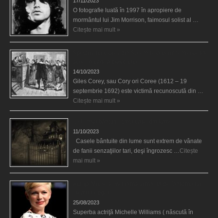
17/11/2023
O fotografie luată în 1997 în apropiere de
mormântul lui Jim Morrison, faimosul solist al …
Citește mai mult »
Spectrul lui Corey din Salem le-a cerut femeilor să
scrie în cartea diavolului
14/10/2023
Giles Corey, sau Cory ori Coree (1612 – 19
septembrie 1692) este victimă recunoscută din …
Citește mai mult »
Cele mai bântuite cinci case din lume
11/10/2023
Casele bântuite din lume sunt extrem de vânate
de fanii senzaţiilor tari, deşi îngrozesc …
Citește
mai mult »
Actriţa Michelle Williams urmărită de fantoma lui
Heath Ledger
25/08/2023
Superba actriţă Michelle Williams ( născută în