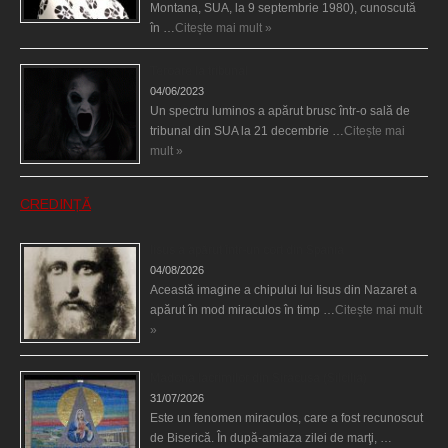
Montana, SUA, la 9 septembrie 1980), cunoscută
în …
Citește mai mult »
Teroare la tribunal
04/06/2023
Un spectru luminos a apărut brusc într-o sală de
tribunal din SUA la 21 decembrie …
Citește mai
mult »
CREDINȚĂ
Iisus a apărut într-un cort din Spania
04/08/2026
Această imagine a chipului lui Iisus din Nazaret a
apărut în mod miraculos în timp …
Citește mai mult
»
Madona lacrimilor din Siracusa (Silcilia)
31/07/2026
Este un fenomen miraculos, care a fost recunoscut
de Biserică. În după-amiaza zilei de marţi, …