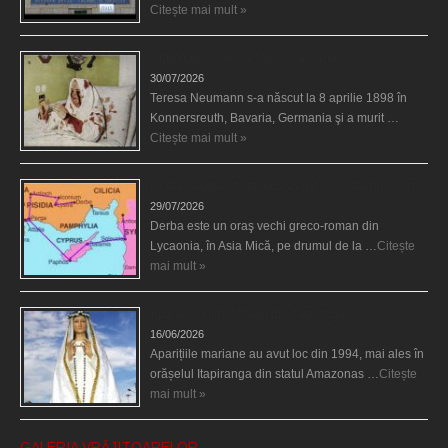
Citește mai mult »
Uimitoarea viaţă a Teresei Neumann
30/07/2026
Teresa Neumann s-a născut la 8 aprilie 1898 în
Konnersreuth, Bavaria, Germania şi a murit …
Citește mai mult »
Derba, un oraş misterios vizitat şi de sfântul Petre
29/07/2026
Derba este un oraş vechi greco-roman din
Lycaonia, în Asia Mică, pe drumul de la …
Citește
mai mult »
Aparițiile Sfintei Maria din Itapiranga
16/06/2026
Aparițiile mariane au avut loc din 1994, mai ales în
orășelul Itapiranga din statul Amazonas …
Citește
mai mult »
GALERIA VRĂJITOARELOR