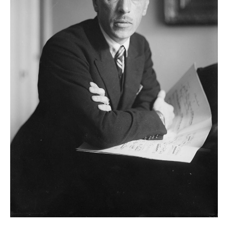
zburătoare în Mexic
Magia în Thailanda
Madona lacrimilor
din Siracusa
(Silcilia)
Uimitoarea viaţă a
Teresei Neumann
Derba, un oraş
misterios vizitat şi
de sfântul Petre
Vrăjitorul Merlin şi
regele Arthur