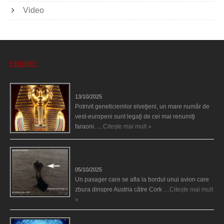
Video
ENIGME
Eşti genetic, legat de Tutankhamon?
13/10/2025
Potrivit geneticienilor elveţieni, un mare număr de
vest-europeni sunt legaţi de cei mai renumiţi
faraoni. …
Citește mai mult »
O fiinţă misterioasă plutea pe nori la 30.000 de
picioare
05/10/2025
Un pasager care se afla la bordul unui avion care
zbura dinspre Austria către Cork …
Citește mai mult
»
Călătorii în lumea de Dincolo