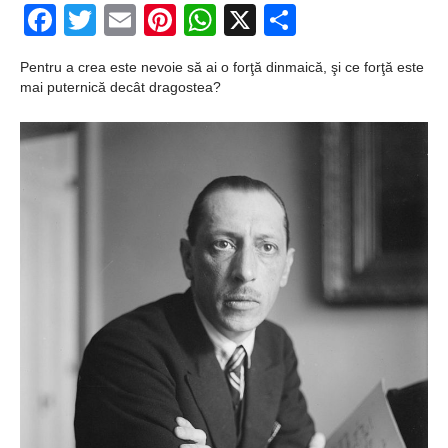
Şi-a vândut soţia
Facebook
Twitter
Email
Pinterest
WhatsApp
X
Partajeaz
pentru un ritual de
Pentru a crea este nevoie să ai o forţă dinmaică, şi ce forţă este
magie neagră
mai puternică decât dragostea?