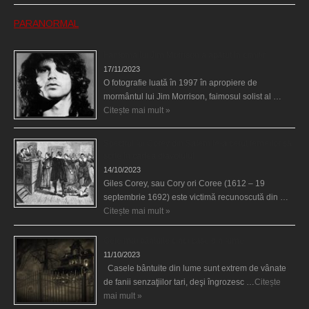
PARANORMAL
Fantoma lui Jim Morrison a apărut în cimitir
17/11/2023
O fotografie luată în 1997 în apropiere de
mormântul lui Jim Morrison, faimosul solist al …
Citește mai mult »
Spectrul lui Corey din Salem le-a cerut femeilor să
scrie în cartea diavolului
14/10/2023
Giles Corey, sau Cory ori Coree (1612 – 19
septembrie 1692) este victimă recunoscută din …
Citește mai mult »
Cele mai bântuite cinci case din lume
11/10/2023
Casele bântuite din lume sunt extrem de vânate
de fanii senzaţiilor tari, deşi îngrozesc …
Citește
mai mult »