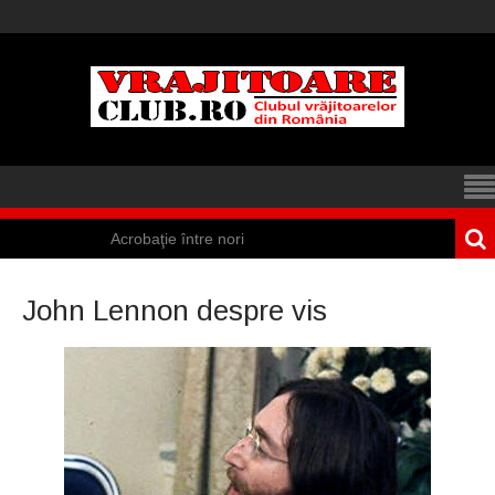
Acrobaţie între nori
Iisus a apărut într-
John Lennon despre vis
un cort din Spania
Marea vânătoare
de vrăjitoare din
Suedia
Vrăjitoare