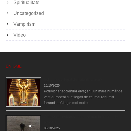
Spiritualitate
Uncategorized
Vampirism
Video
ENIGME
Eşti genetic, legat de Tutankhamon?
13/10/2025
Potrivit geneticienilor elveţieni, un mare număr de
vest-europeni sunt legaţi de cei mai renumiţi
faraoni. …
Citește mai mult »
O fiinţă misterioasă plutea pe nori la 30.000 de
picioare
05/10/2025