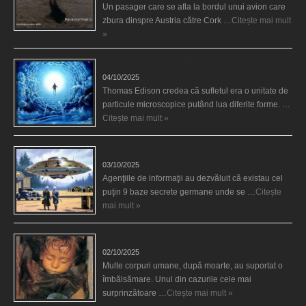
Un pasager care se afla la bordul unui avion care
zbura dinspre Austria către Cork …
Citește mai mult
»
Călătorii în lumea de Dincolo
04/10/2025
Thomas Edison credea că sufletul era o unitate de
particule microscopice putând lua diferite forme. …
Citește mai mult »
Baze germane secrete la Polul Nord?
03/10/2025
Agenţiile de informaţii au dezvăluit că existau cel
puţin 9 baze secrete germane unde se …
Citește
mai mult »
Îngerul care doarme
02/10/2025
Multe corpuri umane, după moarte, au suportat o
îmbălsămare. Unul din cazurile cele mai
surprinzătoare …
Citește mai mult »