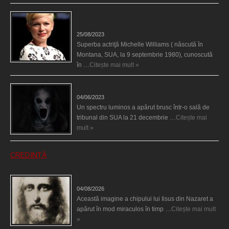
Actriţa Michelle Williams urmărită de fantoma lui
Heath Ledger
25/08/2023
Superba actriţă Michelle Williams ( născută în
Montana, SUA, la 9 septembrie 1980), cunoscută
în …
Citește mai mult »
Teroare la tribunal
04/06/2023
Un spectru luminos a apărut brusc într-o sală de
tribunal din SUA la 21 decembrie …
Citește mai
mult »
CREDINȚĂ
Iisus a apărut într-un cort din Spania
04/08/2026
Această imagine a chipului lui Iisus din Nazaret a
apărut în mod miraculos în timp …
Citește mai mult
»