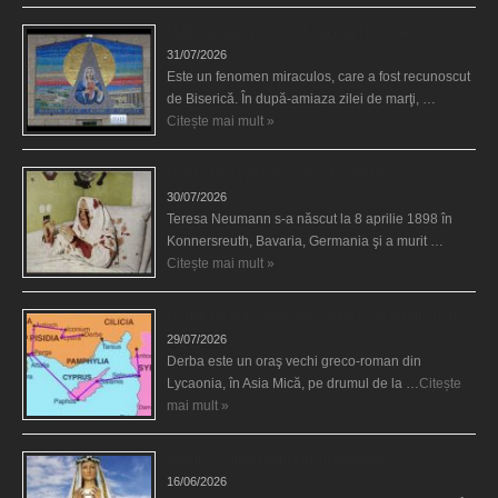
Madona lacrimilor din Siracusa (Silcilia)
31/07/2026
Este un fenomen miraculos, care a fost recunoscut
de Biserică. În după-amiaza zilei de marţi, …
Citește mai mult »
Uimitoarea viaţă a Teresei Neumann
30/07/2026
Teresa Neumann s-a născut la 8 aprilie 1898 în
Konnersreuth, Bavaria, Germania şi a murit …
Citește mai mult »
Derba, un oraş misterios vizitat şi de sfântul Petre
29/07/2026
Derba este un oraş vechi greco-roman din
Lycaonia, în Asia Mică, pe drumul de la …
Citește
mai mult »
Aparițiile Sfintei Maria din Itapiranga
16/06/2026