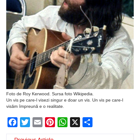
Şi-a vândut soţia
pentru un ritual de
magie neagră
Foto de Roy Kerwood. Sursa foto Wikipedia.
Un vis pe care-l visezi singur e doar un vis. Un vis pe care-l
visăm împreună e o realitate.
Facebook
Twitter
Email
Pinterest
WhatsApp
X
Partajeaz