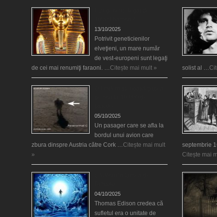
Eşti genetic, legat de
Tutankhamon?
13/10/2025
Potrivit geneticienilor
elveţieni, un mare număr
de vest-europeni sunt legaţi
de cei mai renumiţi faraoni. …
Citește mai mult »
solist al …
Ci
O fiinţă misterioasă plutea
pe nori la 30.000 de
picioare
05/10/2025
Un pasager care se afla la
bordul unui avion care
zbura dinspre Austria către Cork …
Citește mai mult
septembrie 1
»
Citește mai m
Călătorii în lumea de
Dincolo
04/10/2025
Thomas Edison credea că
sufletul era o unitate de