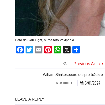
Foto de Alan Light, sursa foto Wikipedia.
Facebook
Twitter
Email
Pinterest
WhatsApp
X
Partaj
Previous Article
William Shakespeare despre trădare
16/01/2024
SPIRITUALITATE
LEAVE A REPLY