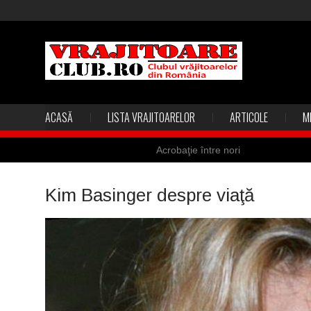
ACASĂ
LISTA VRAJITOARELOR
ARTICOLE
M
Acrobaţie între nori
Marea vânătoare de vrăjitoare din
Kim Basinger despre viaţă
Madona lacrimilor din Siracusa (Silc
Derba, un oraş misterios vizitat şi 
Şi-a vândut soţia pentru un ritual 