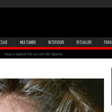
ESAJE
MULTUMIRI
INTERVIURI
RITUALURI
PARA
Iisus a apărut într-un cort din Spania
 Suedia
Vrăjitoare zburătoare în Mexic
ilia)
Uimitoarea viaţă a Teresei Neumann
de sfântul Petre
Vrăjitorul Merlin şi regele Arthur
de magie neagră