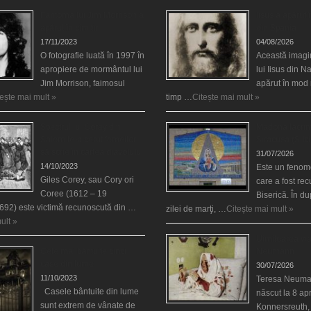
Fantoma lui Jim Morrison a
Iisus a apărut î
apărut în cimitir
din Spania
17/11/2023
04/08/2026
O fotografie luată în 1997 în
Această imagi
apropiere de mormântul lui
lui Iisus din N
Jim Morrison, faimosul
apărut în mod 
tește mai mult »
timp …
Citește mai mult »
Spectrul lui Corey din
Madona lacrim
Salem le-a cerut femeilor
Siracusa (Silci
să scrie în cartea diavolului
31/07/2026
14/10/2023
Este un fenom
Giles Corey, sau Cory ori
care a fost re
Coree (1612 – 19
Biserică. În d
692) este victimă recunoscută din …
zilei de marţi, …
Citește mai mult »
ult »
Uimitoarea via
Cele mai bântuite cinci
Neumann
case din lume
30/07/2026
11/10/2023
Teresa Neuma
Casele bântuite din lume
născut la 8 apr
sunt extrem de vânate de
Konnersreuth,