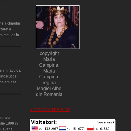
ntr-un cort
ne a chipului
azaret a
miraculos în
copyright
ilor din
lia)
Maria
Campina,
en miraculos,
Maria
cunoscut de
Campina,
upă-amiaza
regina
Magiei Albe
din Romania
ţă a Teresei
VIZITATORI PE SITE
nn s-a
ilie 1898 în
 Bavaria,