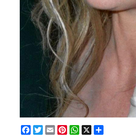
Facebook
Twitter
Email
Pinterest
WhatsApp
X
Partaj