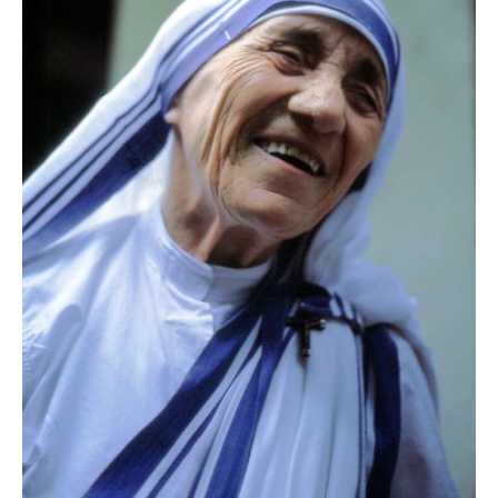
zburătoare în Mexic
Magia în Thailanda
Madona lacrimilor
din Siracusa
(Silcilia)
Uimitoarea viaţă a
Teresei Neumann
Derba, un oraş
misterios vizitat şi
de sfântul Petre
Vrăjitorul Merlin şi
regele Arthur