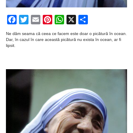
Şi-a vândut soţia
pentru un ritual de
Facebook
Twitter
Email
Pinterest
WhatsApp
X
Partajeaz
magie neagră
Ne dăm seama că ceea ce facem este doar o picătură în ocean.
Dar, în cazul în care această picătură nu exista în ocean, ar fi
lipsit.