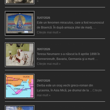
»
Madona lacrimilor din Siracusa (Silcilia)
31/07/2026
Este un fenomen miraculos, care a fost recunoscut
de Biserică. În după-amiaza zilei de marţi, …
Citește mai mult »
Uimitoarea viaţă a Teresei Neumann
30/07/2026
Teresa Neumann s-a născut la 8 aprilie 1898 în
Konnersreuth, Bavaria, Germania şi a murit …
Citește mai mult »
Derba, un oraş misterios vizitat şi de sfântul Petre
29/07/2026
Derba este un oraş vechi greco-roman din
Lycaonia, în Asia Mică, pe drumul de la …
Citește
mai mult »
Aparițiile Sfintei Maria din Itapiranga