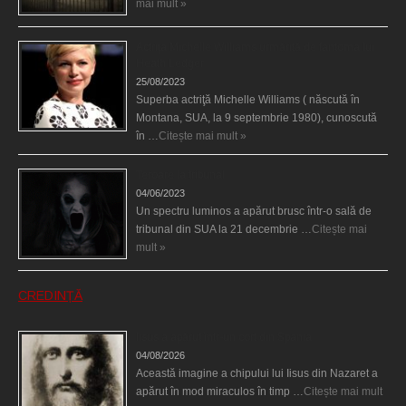
mai mult »
Actriţa Michelle Williams urmărită de fantoma lui
Heath Ledger
25/08/2023
Superba actriţă Michelle Williams ( născută în
Montana, SUA, la 9 septembrie 1980), cunoscută
în …
Citește mai mult »
Teroare la tribunal
04/06/2023
Un spectru luminos a apărut brusc într-o sală de
tribunal din SUA la 21 decembrie …
Citește mai
mult »
CREDINȚĂ
Iisus a apărut într-un cort din Spania
04/08/2026
Această imagine a chipului lui Iisus din Nazaret a
apărut în mod miraculos în timp …
Citește mai mult