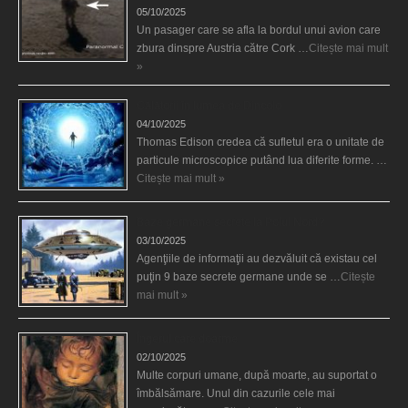
05/10/2025
Un pasager care se afla la bordul unui avion care
zbura dinspre Austria către Cork …
Citește mai mult
»
Călătorii în lumea de Dincolo
04/10/2025
Thomas Edison credea că sufletul era o unitate de
particule microscopice putând lua diferite forme. …
Citește mai mult »
Baze germane secrete la Polul Nord?
03/10/2025
Agenţiile de informaţii au dezvăluit că existau cel
puţin 9 baze secrete germane unde se …
Citește
mai mult »
Îngerul care doarme
02/10/2025
Multe corpuri umane, după moarte, au suportat o
îmbălsămare. Unul din cazurile cele mai