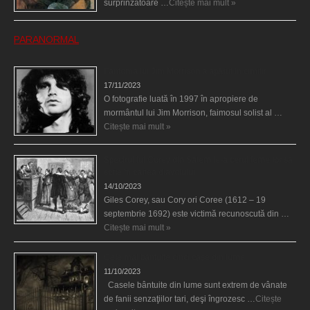
surprinzătoare …
Citește mai mult »
PARANORMAL
Fantoma lui Jim Morrison a apărut în cimitir
17/11/2023
O fotografie luată în 1997 în apropiere de
mormântul lui Jim Morrison, faimosul solist al …
Citește mai mult »
Spectrul lui Corey din Salem le-a cerut femeilor să
scrie în cartea diavolului
14/10/2023
Giles Corey, sau Cory ori Coree (1612 – 19
septembrie 1692) este victimă recunoscută din …
Citește mai mult »
Cele mai bântuite cinci case din lume
11/10/2023
Casele bântuite din lume sunt extrem de vânate
de fanii senzaţiilor tari, deşi îngrozesc …
Citește