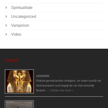
Spiritualitate
Uncategorized
Vampirism
Video
ENIGME
Eşti genetic, legat de Tutankhamon?
13/10/2025
Potrivit geneticienilor elveţieni, un mare număr de
vest-europeni sunt legaţi de cei mai renumiţi
faraoni. …
Citește mai mult »
O fiinţă misterioasă plutea pe nori la 30.000 de
picioare