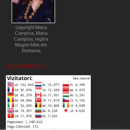
copyright Maria
Campina, Maria
Campina, regina
Magiei Albe din
Romania
VIZITATORI PE SITE