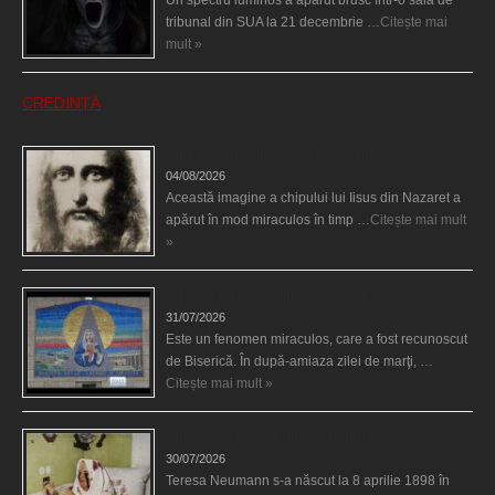
tribunal din SUA la 21 decembrie …
Citește mai
mult »
CREDINȚĂ
Iisus a apărut într-un cort din Spania
04/08/2026
Această imagine a chipului lui Iisus din Nazaret a
apărut în mod miraculos în timp …
Citește mai mult
»
Madona lacrimilor din Siracusa (Silcilia)
31/07/2026
Este un fenomen miraculos, care a fost recunoscut
de Biserică. În după-amiaza zilei de marţi, …
Citește mai mult »
Uimitoarea viaţă a Teresei Neumann
30/07/2026
Teresa Neumann s-a născut la 8 aprilie 1898 în