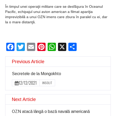
Şi-a vândut soţia
În timpul unei operaţii militare care se desfăşura în Oceanul
pentru un ritual de
Pacific, echipajul unui avion american a filmat apariţia
imprevizibilă a unui OZN imens care zbura în paralel cu ei, dar
magie neagră
la o mare distanţă.
Facebook
Twitter
Email
Pinterest
WhatsApp
X
Partajeaz
Previous Article
Secretele de la Mongokhto
12/12/2021
INSOLIT
Next Article
OZN atacă lângă o bază navală americană