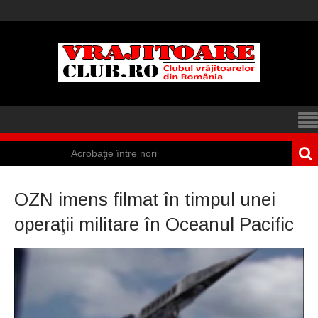
Acrobaţie între nori
Iisus a apărut într-
OZN imens filmat în timpul unei
un cort din Spania
operaţii militare în Oceanul Pacific
Marea vânătoare
de vrăjitoare din
Suedia
Vrăjitoare