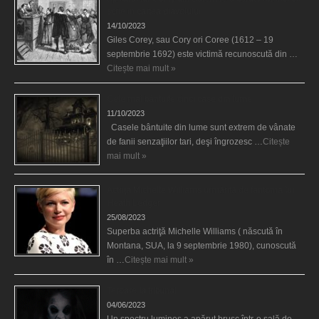
scrie în cartea diavolului
14/10/2023
Giles Corey, sau Cory ori Coree (1612 – 19
septembrie 1692) este victimă recunoscută din …
Citește mai mult »
Cele mai bântuite cinci case din lume
11/10/2023
Casele bântuite din lume sunt extrem de vânate
de fanii senzaţiilor tari, deşi îngrozesc …
Citește
mai mult »
Actriţa Michelle Williams urmărită de fantoma lui
Heath Ledger
25/08/2023
Superba actriţă Michelle Williams ( născută în
Montana, SUA, la 9 septembrie 1980), cunoscută
în …
Citește mai mult »
Teroare la tribunal
04/06/2023
Un spectru luminos a apărut brusc într-o sală de