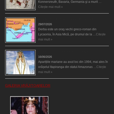
Konnersreuth, Bavaria, Germania şi a murit …
Citește mai mult »
Derba, un oraş misterios vizitat şi de sfântul Petre
29/07/2026
Derba este un oraş vechi greco-roman din
Lycaonia, în Asia Mică, pe drumul de la …
Citește
mai mult »
Aparițiile Sfintei Maria din Itapiranga
16/06/2026
Aparițiile mariane au avut loc din 1994, mai ales în
orășelul Itapiranga din statul Amazonas …
Citește
mai mult »
GALERIA VRĂJITOARELOR