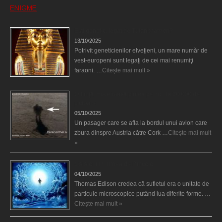
ENIGME
Eşti genetic, legat de Tutankhamon?
13/10/2025
Potrivit geneticienilor elveţieni, un mare număr de
vest-europeni sunt legaţi de cei mai renumiţi
faraoni. …
Citește mai mult »
O fiinţă misterioasă plutea pe nori la 30.000 de
picioare
05/10/2025
Un pasager care se afla la bordul unui avion care
zbura dinspre Austria către Cork …
Citește mai mult
»
Călătorii în lumea de Dincolo
04/10/2025
Thomas Edison credea că sufletul era o unitate de
particule microscopice putând lua diferite forme. …
Citește mai mult »