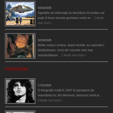
Baze germane secrete la Polul Nord?
03/10/2025
Agenţiile de informaţii au dezvăluit că existau cel
puţin 9 baze secrete germane unde se …
Citește
mai mult »
Îngerul care doarme
02/10/2025
Multe corpuri umane, după moarte, au suportat o
îmbălsămare. Unul din cazurile cele mai
surprinzătoare …
Citește mai mult »
PARANORMAL
Fantoma lui Jim Morrison a apărut în cimitir
17/11/2023
O fotografie luată în 1997 în apropiere de
mormântul lui Jim Morrison, faimosul solist al …
Citește mai mult »
Spectrul lui Corey din Salem le-a cerut femeilor să