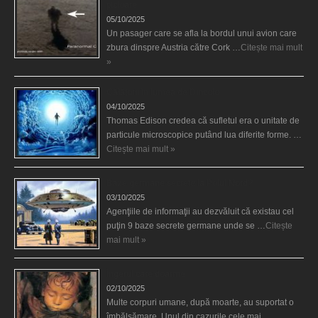
picioare
05/10/2025
Un pasager care se afla la bordul unui avion care
zbura dinspre Austria către Cork …
Citește mai mult
»
Călătorii în lumea de Dincolo
04/10/2025
Thomas Edison credea că sufletul era o unitate de
particule microscopice putând lua diferite forme. …
Citește mai mult »
Baze germane secrete la Polul Nord?
03/10/2025
Agenţiile de informaţii au dezvăluit că existau cel
puţin 9 baze secrete germane unde se …
Citește
mai mult »
Îngerul care doarme
02/10/2025
Multe corpuri umane, după moarte, au suportat o
îmbălsămare. Unul din cazurile cele mai