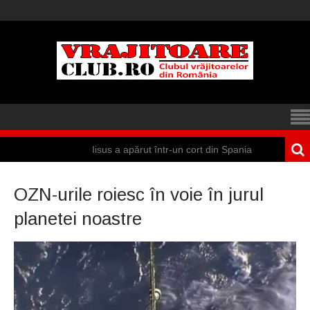
Iisus a apărut într-un cort din Spania
M
OZN-urile roiesc în voie în jurul
planetei noastre