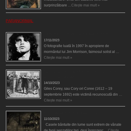
surprinzătoare …
Citește mai mult »
PARANORMAL
Fantoma lui Jim Morrison a apărut în cimitir
17/11/2023
O fotografie luată în 1997 în apropiere de
mormântul lui Jim Morrison, faimosul solist al …
Citește mai mult »
Spectrul lui Corey din Salem le-a cerut femeilor să
scrie în cartea diavolului
14/10/2023
Giles Corey, sau Cory ori Coree (1612 – 19
septembrie 1692) este victimă recunoscută din …
Citește mai mult »
Cele mai bântuite cinci case din lume
11/10/2023
Casele bântuite din lume sunt extrem de vânate
de fanii senzaţiilor tari, deşi îngrozesc …
Citește