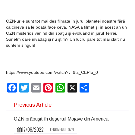
OZN-urile sunt tot mai des filmate în jurul planetei noastre fără
ca cineva să le poată face ceva. NASA a filmat şi în acest an un
OZN misterios venind din spaţiu şi evoluând în jurul Terrei.
Sunetm oare invadaţi şi nu ştim? Un lucru pare tot mai clar: nu
suntem singuri!
https://www.youtube.com/watch?v=9tz_CEPfu_0
Facebook
Twitter
Email
Pinterest
WhatsApp
X
Partajeaz
Previous Article
OZN prăbuşit în deşertul Mojave din America
17/06/2022
FENOMENUL OZN