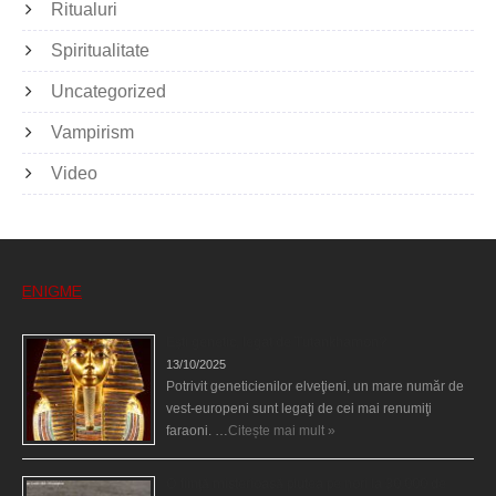
Ritualuri
Spiritualitate
Uncategorized
Vampirism
Video
ENIGME
Eşti genetic, legat de Tutankhamon?
13/10/2025
Potrivit geneticienilor elveţieni, un mare număr de
vest-europeni sunt legaţi de cei mai renumiţi
faraoni. …
Citește mai mult »
O fiinţă misterioasă plutea pe nori la 30.000 de