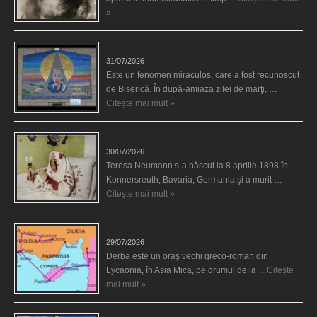
»
Madona lacrimilor din Siracusa (Silcilia)
31/07/2026
Este un fenomen miraculos, care a fost recunoscut
de Biserică. În după-amiaza zilei de marţi, …
Citește mai mult »
Uimitoarea viaţă a Teresei Neumann
30/07/2026
Teresa Neumann s-a născut la 8 aprilie 1898 în
Konnersreuth, Bavaria, Germania şi a murit …
Citește mai mult »
Derba, un oraş misterios vizitat şi de sfântul Petre
29/07/2026
Derba este un oraş vechi greco-roman din
Lycaonia, în Asia Mică, pe drumul de la …
Citește
mai mult »