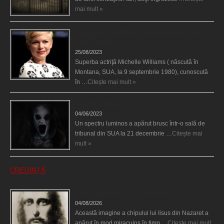
mai mult »
Actriţa Michelle Williams urmărită de fantoma lui
Heath Ledger
25/08/2023
Superba actriţă Michelle Williams ( născută în
Montana, SUA, la 9 septembrie 1980), cunoscută
în …
Citește mai mult »
Teroare la tribunal
04/06/2023
Un spectru luminos a apărut brusc într-o sală de
tribunal din SUA la 21 decembrie …
Citește mai
mult »
CREDINȚĂ
Iisus a apărut într-un cort din Spania
04/08/2026
Această imagine a chipului lui Iisus din Nazaret a
apărut în mod miraculos în timp …
Citește mai mult