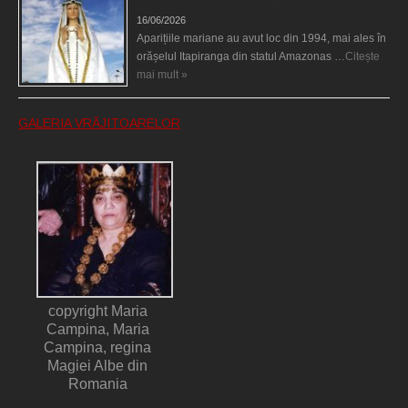
Aparițiile Sfintei Maria din Itapiranga
16/06/2026
Aparițiile mariane au avut loc din 1994, mai ales în
orășelul Itapiranga din statul Amazonas …
Citește
mai mult »
GALERIA VRĂJITOARELOR
copyright Maria
Campina, Maria
Campina, regina
Magiei Albe din
Romania