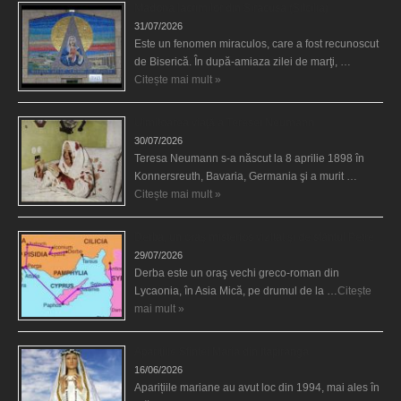
Madona lacrimilor din Siracusa (Silcilia)
31/07/2026
Este un fenomen miraculos, care a fost recunoscut
de Biserică. În după-amiaza zilei de marţi, …
Citește mai mult »
Uimitoarea viaţă a Teresei Neumann
30/07/2026
Teresa Neumann s-a născut la 8 aprilie 1898 în
Konnersreuth, Bavaria, Germania şi a murit …
Citește mai mult »
Derba, un oraş misterios vizitat şi de sfântul Petre
29/07/2026
Derba este un oraş vechi greco-roman din
Lycaonia, în Asia Mică, pe drumul de la …
Citește
mai mult »
Aparițiile Sfintei Maria din Itapiranga
16/06/2026
Aparițiile mariane au avut loc din 1994, mai ales în