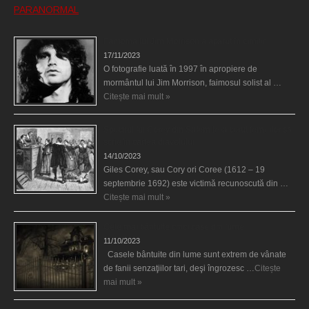
PARANORMAL
Fantoma lui Jim Morrison a apărut în cimitir
17/11/2023
O fotografie luată în 1997 în apropiere de
mormântul lui Jim Morrison, faimosul solist al …
Citește mai mult »
Spectrul lui Corey din Salem le-a cerut femeilor să
scrie în cartea diavolului
14/10/2023
Giles Corey, sau Cory ori Coree (1612 – 19
septembrie 1692) este victimă recunoscută din …
Citește mai mult »
Cele mai bântuite cinci case din lume
11/10/2023
Casele bântuite din lume sunt extrem de vânate
de fanii senzaţiilor tari, deşi îngrozesc …
Citește
mai mult »