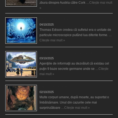
zbura dinspre Austria către Cork …
Citește mai mult
»
Călătorii în lumea de Dincolo
04/10/2025
Thomas Edison credea că sufletul era o unitate de
particule microscopice putând lua diferite forme. …
Citește mai mult »
Baze germane secrete la Polul Nord?
03/10/2025
Agenţiile de informaţii au dezvăluit că existau cel
puţin 9 baze secrete germane unde se …
Citește
mai mult »
Îngerul care doarme
02/10/2025
Multe corpuri umane, după moarte, au suportat o
îmbălsămare. Unul din cazurile cele mai
surprinzătoare …
Citește mai mult »