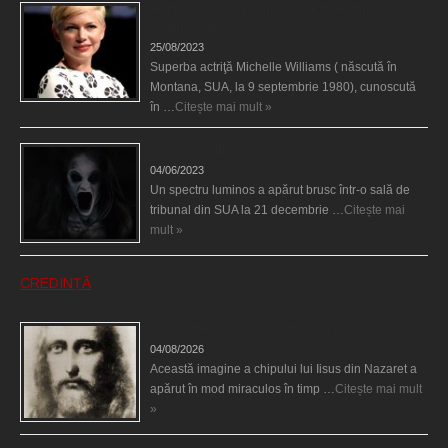
Actriţa Michelle Williams urmărită de fantoma lui
Heath Ledger
25/08/2023
Superba actriţă Michelle Williams ( născută în
Montana, SUA, la 9 septembrie 1980), cunoscută
în …
Citește mai mult »
Teroare la tribunal
04/06/2023
Un spectru luminos a apărut brusc într-o sală de
tribunal din SUA la 21 decembrie …
Citește mai
mult »
CREDINȚĂ
Iisus a apărut într-un cort din Spania
04/08/2026
Această imagine a chipului lui Iisus din Nazaret a
apărut în mod miraculos în timp …
Citește mai mult
»