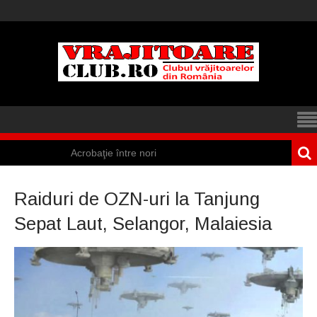
Acrobaţie între nori
Iisus a apărut într-
Raiduri de OZN-uri la Tanjung
un cort din Spania
Sepat Laut, Selangor, Malaiesia
Marea vânătoare
de vrăjitoare din
Suedia
Vrăjitoare