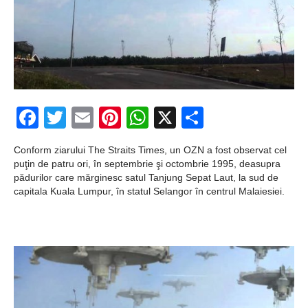
zburătoare în Mexic
Magia în Thailanda
Madona lacrimilor
din Siracusa
Facebook
Twitter
Email
Pinterest
WhatsApp
X
Partajeaz
(Silcilia)
Uimitoarea viaţă a
Conform ziarului The Straits Times, un OZN a fost observat cel
Teresei Neumann
puţin de patru ori, în septembrie şi octombrie 1995, deasupra
pădurilor care mărginesc satul Tanjung Sepat Laut, la sud de
Derba, un oraş
capitala Kuala Lumpur, în statul Selangor în centrul Malaiesiei.
misterios vizitat şi
de sfântul Petre
Vrăjitorul Merlin şi
regele Arthur