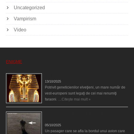
Uncategorized
Vampirism
Video
ENIGME
Eşti genetic, legat de Tutankhamon?
13/10/2025
Potrivit geneticienilor elveţieni, un mare număr de
vest-europeni sunt legaţi de cei mai renumiţi
faraoni. …
Citește mai mult »
O fiinţă misterioasă plutea pe nori la 30.000 de
picioare
05/10/2025
Un pasager care se afla la bordul unui avion care