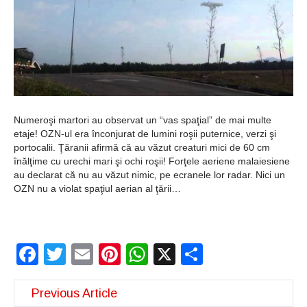
Şi-a vândut soţia
pentru un ritual de
magie neagră
Numeroşi martori au observat un “vas spaţial” de mai multe
etaje! OZN-ul era înconjurat de lumini roşii puternice, verzi şi
portocalii. Ţăranii afirmă că au văzut creaturi mici de 60 cm
înălţime cu urechi mari şi ochi roşii! Forţele aeriene malaiesiene
au declarat că nu au văzut nimic, pe ecranele lor radar. Nici un
OZN nu a violat spaţiul aerian al ţării…
Facebook
Twitter
Email
Pinterest
WhatsApp
X
Partajeaz
Previous Article