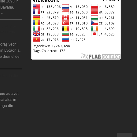
ilie 1898 în
 Bavaria,
 »
 misterios
ântul Petre
 oraş vechi
in Lycaonia,
pe drumul de
ei Maria din
iane au avut
mai ales în
ranga din