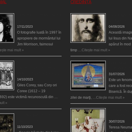
MAL
CREDINȚĂ
Fantoma lui Jim Morrison a
Iisus a apărut î
apărut în cimitir
din Spania
17/11/2023
04/08/2026
O fotografie luată în 1997 în
Această imagi
apropiere de mormântul lui
lui Iisus din N
Jim Morrison, faimosul
apărut în mod 
tește mai mult »
timp …
Citește mai mult »
Spectrul lui Corey din
Madona lacrim
Salem le-a cerut femeilor
Siracusa (Silci
să scrie în cartea diavolului
31/07/2026
14/10/2023
Este un fenom
Giles Corey, sau Cory ori
care a fost re
Coree (1612 – 19
Biserică. În d
692) este victimă recunoscută din …
zilei de marţi, …
Citește mai mult »
ult »
Uimitoarea via
Cele mai bântuite cinci
Neumann
case din lume
30/07/2026
11/10/2023
Teresa Neuma