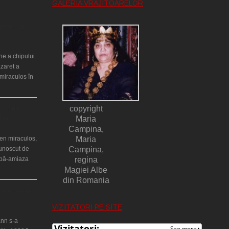
GALERIA VRĂJITOARELOR
ntr-un cort
ne a chipului
azaret a
miraculos în
copyright
ilor din
lia)
Maria
Campina,
en miraculos,
Maria
cunoscut de
Campina,
upă-amiaza
regina
Magiei Albe
din Romania
ţă a Teresei
VIZITATORI PE SITE
nn s-a