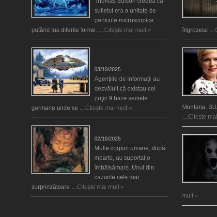
Thomas Edison credea că
sufletul era o unitate de
particule microscopice
putând lua diferite forme. …
Citește mai mult »
îngrozesc …
Baze germane secrete la
Polul Nord?
03/10/2025
Agenţiile de informaţii au
dezvăluit că existau cel
puţin 9 baze secrete
Montana, SUA
germane unde se …
Citește mai mult »
…
Citește mai
Îngerul care doarme
02/10/2025
Multe corpuri umane, după
moarte, au suportat o
îmbălsămare. Unul din
cazurile cele mai
surprinzătoare …
Citește mai mult »
mult »