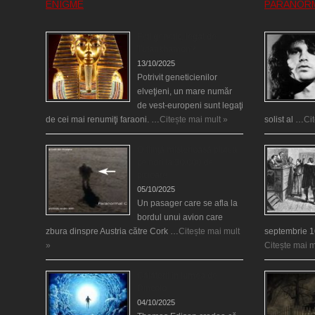
ENIGME
PARANOR
Eşti genetic, legat de
Tutankhamon?
13/10/2025
Potrivit geneticienilor
elveţieni, un mare număr
de vest-europeni sunt legaţi
de cei mai renumiţi faraoni. …
Citește mai mult »
solist al …
Ci
O fiinţă misterioasă plutea
pe nori la 30.000 de
picioare
05/10/2025
Un pasager care se afla la
bordul unui avion care
zbura dinspre Austria către Cork …
Citește mai mult
septembrie 1
»
Citește mai m
Călătorii în lumea de
Dincolo
04/10/2025