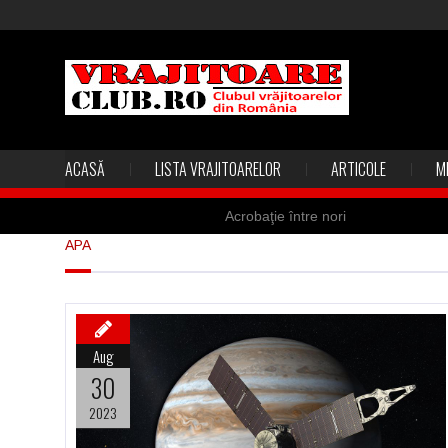
ACASĂ
LISTA VRAJITOARELOR
ARTICOLE
M
Acrobaţie între nori
APA
Marea vânătoare de vrăjitoare din
Madona lacrimilor din Siracusa (Silc
Derba, un oraş misterios vizitat şi 
Aug
Şi-a vândut soţia pentru un ritual 
30
2023