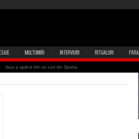
ESAJE
MULTUMIRI
INTERVIURI
RITUALURI
PARA
Iisus a apărut într-un cort din Spania
 Suedia
Vrăjitoare zburătoare în Mexic
ilia)
Uimitoarea viaţă a Teresei Neumann
de sfântul Petre
Vrăjitorul Merlin şi regele Arthur
de magie neagră