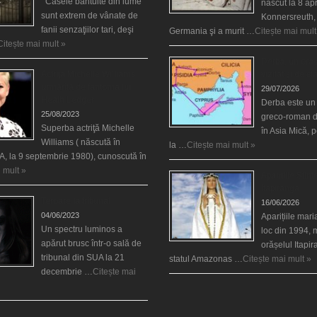
Casele bântuite din lume
născut la 8 apr
sunt extrem de vânate de
Konnersreuth,
fanii senzaţiilor tari, deşi
Germania şi a murit …
Citește mai mult
Citește mai mult »
Derba, un oraş
Actriţa Michelle Williams
vizitat şi de sf
urmărită de fantoma lui
29/07/2026
Heath Ledger
Derba este un
25/08/2023
greco-roman d
Superba actriţă Michelle
în Asia Mică, 
Williams ( născută în
la …
Citește mai mult »
, la 9 septembrie 1980), cunoscută în
 mult »
Aparițiile Sfint
Itapiranga
Teroare la tribunal
16/06/2026
04/06/2023
Aparițiile mar
Un spectru luminos a
loc din 1994, 
apărut brusc într-o sală de
orășelul Itapi
tribunal din SUA la 21
statul Amazonas …
Citește mai mult »
decembrie …
Citește mai