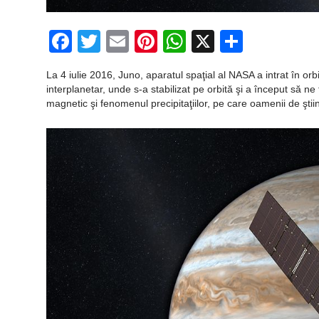
Facebook
Twitter
Email
Pinterest
WhatsApp
X
Partaj
La 4 iulie 2016, Juno, aparatul spaţial al NASA a intrat în orbi
interplanetar, unde s-a stabilizat pe orbită şi a început să 
magnetic şi fenomenul precipitaţiilor, pe care oamenii de ştii