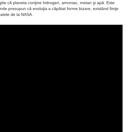
 ştie că planeta conţine hidrogen, amoniac, metan şi apă. Este
unde presupun că evoluţia a căpătat forme bizare, existând fiinţe
ratele de la NASA.