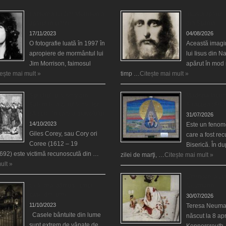
Fantoma lui Jim Morrison a
Iisus a apărut î
apărut în cimitir
din Spania
17/11/2023
04/08/2026
O fotografie luată în 1997 în
Această imagi
apropiere de mormântul lui
lui Iisus din N
Jim Morrison, faimosul
apărut în mod 
tește mai mult »
timp …
Citește mai mult »
Spectrul lui Corey din
Madona lacrim
Salem le-a cerut femeilor
Siracusa (Silci
să scrie în cartea diavolului
31/07/2026
14/10/2023
Este un fenom
Giles Corey, sau Cory ori
care a fost re
Coree (1612 – 19
Biserică. În d
692) este victimă recunoscută din …
zilei de marţi, …
Citește mai mult »
ult »
Uimitoarea via
Cele mai bântuite cinci
Neumann
case din lume
30/07/2026
11/10/2023
Teresa Neuma
Casele bântuite din lume
născut la 8 apr
sunt extrem de vânate de
Konnersreuth,