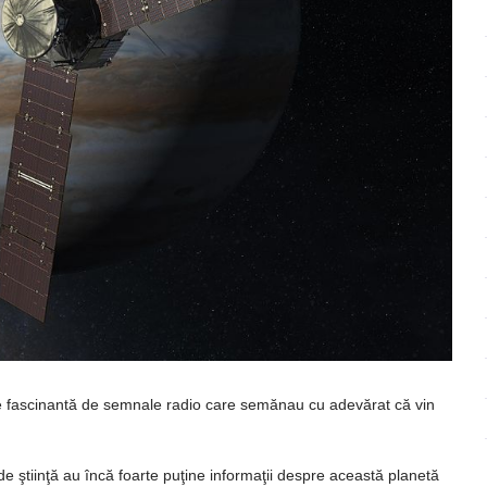
ie fascinantă de semnale radio care semănau cu adevărat că vin
de ştiinţă au încă foarte puţine informaţii despre această planetă