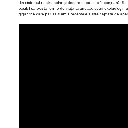
din sistemul nostru solar şi despre ceea ce o înconjoară. Se
posibil să existe forme de viaţă avansate, spun exobiologii, 
gigantice care par să fi emis recentele sunte captate de apa