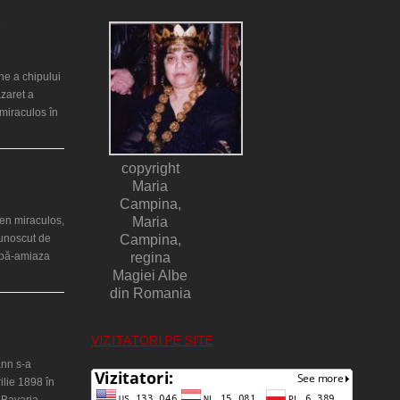
ntr-un cort
ne a chipului
azaret a
miraculos în
copyright
ilor din
lia)
Maria
Campina,
en miraculos,
Maria
cunoscut de
Campina,
upă-amiaza
regina
Magiei Albe
din Romania
ţă a Teresei
VIZITATORI PE SITE
nn s-a
ilie 1898 în
 Bavaria,