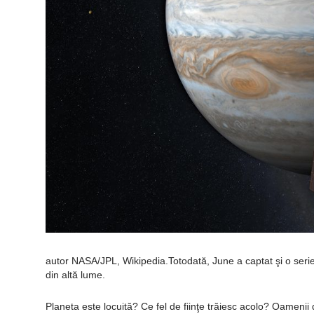
autor NASA/JPL, Wikipedia.Totodată, June a captat şi o ser
din altă lume.
Planeta este locuită? Ce fel de fiinţe trăiesc acolo? Oamenii 