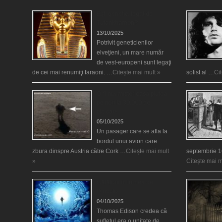
Eşti genetic, legat de
Tutankhamon?
13/10/2025
Potrivit geneticienilor
elveţieni, un mare număr
de vest-europeni sunt legaţi
de cei mai renumiţi faraoni. …
Citește mai mult »
solist al …
Ci
O fiinţă misterioasă plutea
pe nori la 30.000 de
picioare
05/10/2025
Un pasager care se afla la
bordul unui avion care
zbura dinspre Austria către Cork …
Citește mai mult
septembrie 1
»
Citește mai m
Călătorii în lumea de
Dincolo
04/10/2025
Thomas Edison credea că
sufletul era o unitate de