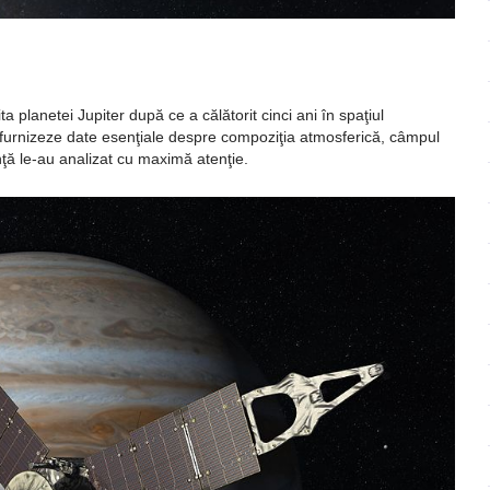
ează
ta planetei Jupiter după ce a călătorit cinci ani în spaţiul
ne furnizeze date esenţiale despre compoziţia atmosferică, câmpul
nţă le-au analizat cu maximă atenţie.