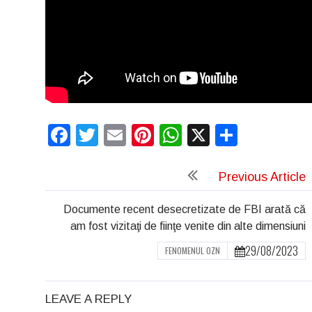
Facebook
Twitter
Email
Pinterest
WhatsApp
X
Partaj
Previous Article
Documente recent desecretizate de FBI arată că
am fost vizitaţi de fiinţe venite din alte dimensiuni
29/08/2023
FENOMENUL OZN
LEAVE A REPLY