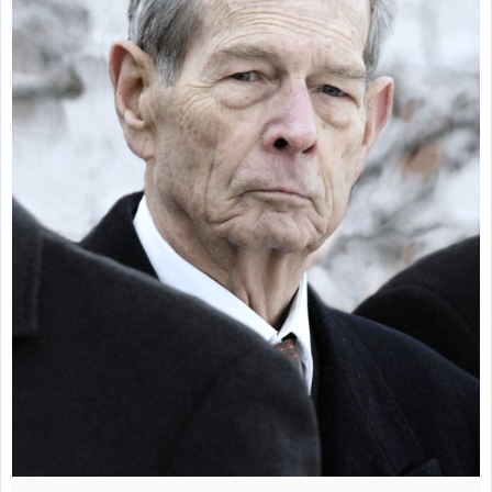
zburătoare în Mexic
Magia în Thailanda
Madona lacrimilor
din Siracusa
(Silcilia)
Uimitoarea viaţă a
Teresei Neumann
Derba, un oraş
misterios vizitat şi
de sfântul Petre
Vrăjitorul Merlin şi
regele Arthur