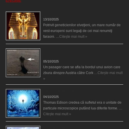
ENIGME
Eşti genetic, legat de Tutankhamon?
13/10/2025
Potrivit geneticienilor elveţieni, un mare număr de
vest-europeni sunt legaţi de cei mai renumiţi
faraoni. …
Citește mai mult »
O fiinţă misterioasă plutea pe nori la 30.000 de
picioare
05/10/2025
Un pasager care se afla la bordul unui avion care
zbura dinspre Austria către Cork …
Citește mai mult
»
Călătorii în lumea de Dincolo
04/10/2025
Thomas Edison credea că sufletul era o unitate de
particule microscopice putând lua diferite forme. …
Citește mai mult »
Baze germane secrete la Polul Nord?