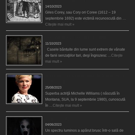
scrie în cartea diavolului
14/10/2023
Giles Corey, sau Cory ori Coree (1612 – 19
septembrie 1692) este victimă recunoscută din …
Citește mai mult »
Cele mai bântuite cinci case din lume
11/10/2023
Casele bântuite din lume sunt extrem de vânate
de fanii senzaţiilor tari, deşi îngrozesc …
Citește
mai mult »
Actriţa Michelle Williams urmărită de fantoma lui
Heath Ledger
25/08/2023
Superba actriţă Michelle Williams ( născută în
Montana, SUA, la 9 septembrie 1980), cunoscută
în …
Citește mai mult »
Teroare la tribunal
04/06/2023
Un spectru luminos a apărut brusc într-o sală de