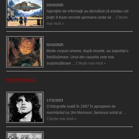
03/10/2025
Agenţiile de informaţii au dezvăluit că existau cel
puţin 9 baze secrete germane unde se …
Citește
mai mult »
Îngerul care doarme
02/10/2025
Multe corpuri umane, după moarte, au suportat o
îmbălsămare. Unul din cazurile cele mai
surprinzătoare …
Citește mai mult »
PARANORMAL
Fantoma lui Jim Morrison a apărut în cimitir
17/11/2023
O fotografie luată în 1997 în apropiere de
mormântul lui Jim Morrison, faimosul solist al …
Citește mai mult »
Spectrul lui Corey din Salem le-a cerut femeilor să