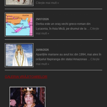
Citește mai mult »
Derba, un oraş misterios vizitat şi de sfântul Petre
29/07/2026
Derba este un oraş vechi greco-roman din
Lycaonia, în Asia Mică, pe drumul de la …
Citește
mai mult »
Aparițiile Sfintei Maria din Itapiranga
16/06/2026
Aparițiile mariane au avut loc din 1994, mai ales în
orășelul Itapiranga din statul Amazonas …
Citește
mai mult »
GALERIA VRĂJITOARELOR