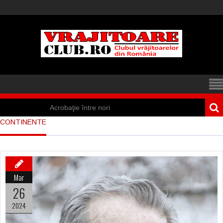
Acrobaţie între nori
CONTINENTE
Iisus a apărut într-
un cort din Spania
Marea vânătoare
Mar
de vrăjitoare din
26
Suedia
2024
Vrăjitoare