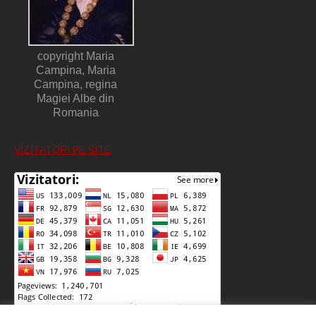
copyright Maria
Campina, Maria
Campina, regina
Magiei Albe din
Romania
VIZITATORI PE SITE