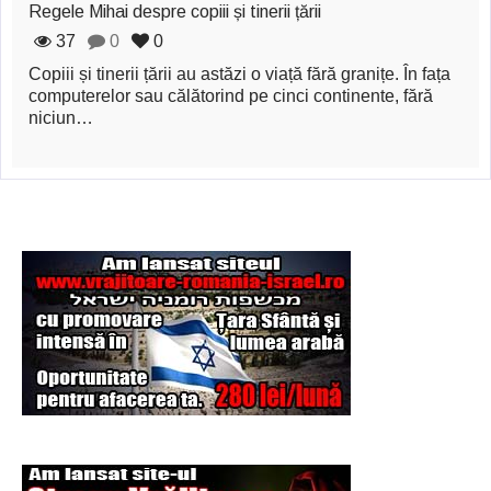
Şi-a vândut soţia
Regele Mihai despre copiii și tinerii țării
37
0
0
pentru un ritual de
Copiii și tinerii țării au astăzi o viață fără granițe. În fața
magie neagră
computerelor sau călătorind pe cinci continente, fără
niciun…