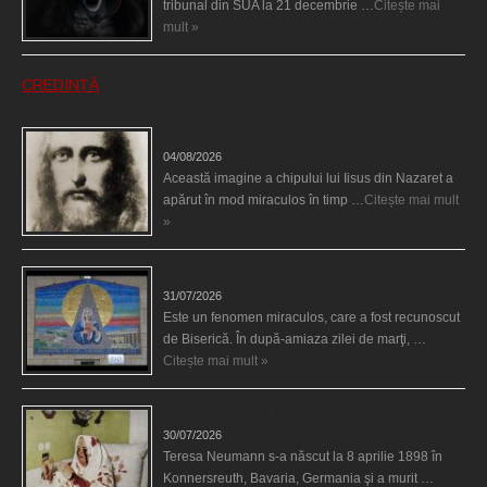
tribunal din SUA la 21 decembrie …
Citește mai
mult »
CREDINȚĂ
Iisus a apărut într-un cort din Spania
04/08/2026
Această imagine a chipului lui Iisus din Nazaret a
apărut în mod miraculos în timp …
Citește mai mult
»
Madona lacrimilor din Siracusa (Silcilia)
31/07/2026
Este un fenomen miraculos, care a fost recunoscut
de Biserică. În după-amiaza zilei de marţi, …
Citește mai mult »
Uimitoarea viaţă a Teresei Neumann
30/07/2026
Teresa Neumann s-a născut la 8 aprilie 1898 în
Konnersreuth, Bavaria, Germania şi a murit …