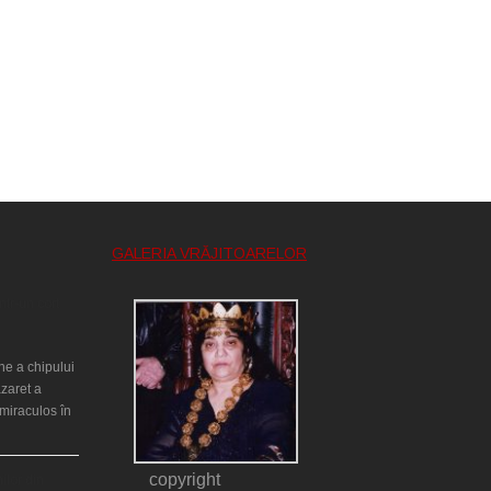
GALERIA VRĂJITOARELOR
ntr-un cort
ne a chipului
azaret a
miraculos în
copyright
ilor din