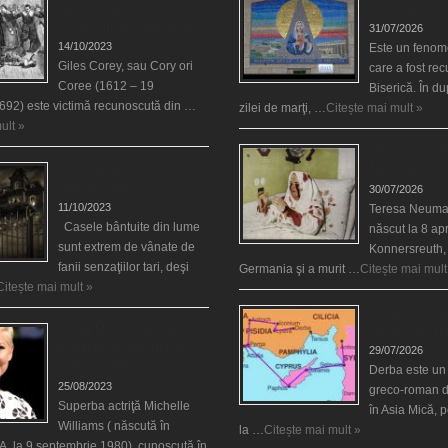
Salem le-a cerut femeilor
Siracusa (Silci
să scrie în cartea diavolului
31/07/2026
14/10/2023
Este un fenom
Giles Corey, sau Cory ori
care a fost re
Coree (1612 – 19
Biserică. În d
692) este victimă recunoscută din …
zilei de marţi, …
Citește mai mult »
ult »
Uimitoarea via
Cele mai bântuite cinci
Neumann
case din lume
30/07/2026
11/10/2023
Teresa Neuma
Casele bântuite din lume
născut la 8 apr
sunt extrem de vânate de
Konnersreuth,
fanii senzaţiilor tari, deşi
Germania şi a murit …
Citește mai mult
Citește mai mult »
Derba, un oraş
Actriţa Michelle Williams
vizitat şi de sf
urmărită de fantoma lui
29/07/2026
Heath Ledger
Derba este un
25/08/2023
greco-roman d
Superba actriţă Michelle
în Asia Mică, 
Williams ( născută în
la …
Citește mai mult »
, la 9 septembrie 1980), cunoscută în