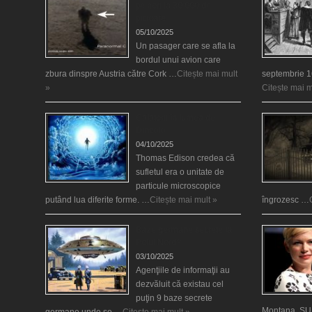
pe nori la 30.000 de
picioare
05/10/2025
Un pasager care se afla la
bordul unui avion care
zbura dinspre Austria către Cork …
Citește mai mult
septembrie 1
»
Citește mai m
Călătorii în lumea de
Dincolo
04/10/2025
Thomas Edison credea că
sufletul era o unitate de
particule microscopice
putând lua diferite forme. …
Citește mai mult »
îngrozesc …
Baze germane secrete la
Polul Nord?
03/10/2025
Agenţiile de informaţii au
dezvăluit că existau cel
puţin 9 baze secrete
Montana, SUA
germane unde se …
Citește mai mult »