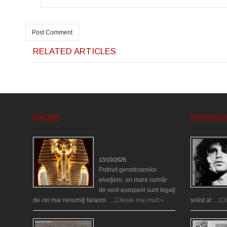
RELATED ARTICLES
ENIGME
PARANOR
Eşti genetic, legat de
Tutankhamon?
13/10/2025
Potrivit geneticienilor
elveţieni, un mare număr
de vest-europeni sunt legaţi
de cei mai renumiţi faraoni. …
Citește mai mult »
solist al …
Ci
O fiinţă misterioasă plutea