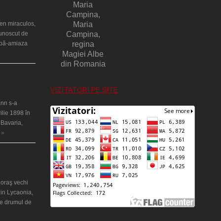
lia)
Maria
Campina,
en miraculos,
Maria
cunoscut de
Campina,
upă-amiaza
regina
Magiei Albe
din Romania
ţă a Teresei
VIZITATORI PE SITE
nn s-a
ilie 1898 în
 Bavaria,
 »
 misterios
ântul Petre
 oraş vechi
in Lycaonia,
pe drumul de