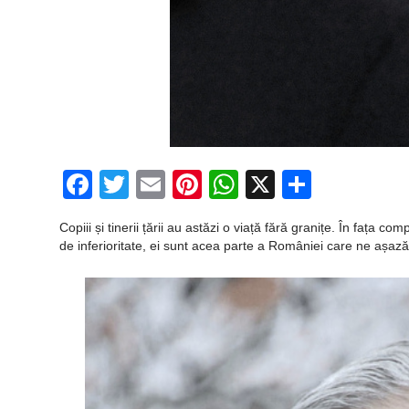
Facebook
Twitter
Email
Pinterest
WhatsApp
X
Partaj
Copiii și tinerii țării au astăzi o viață fără granițe. În fața 
de inferioritate, ei sunt acea parte a României care ne așază l