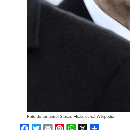
Foto de Emanuel Stoica, Flickr, sursă Wikipedia.
Facebook
Twitter
Email
Pinterest
WhatsApp
X
Partaj