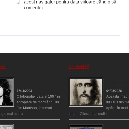
acest navigator pentru data viitoare când o să
comentez.
MAL
CREDINȚĂ
Fantoma lui Jim Morrison a
Iisus a apărut î
apărut în cimitir
din Spania
17/11/2023
04/08/2026
O fotografie luată în 1997 în
Această imagi
apropiere de mormântul lui
lui Iisus din N
Jim Morrison, faimosul
apărut în mod 
tește mai mult »
timp …
Citește mai mult »
Spectrul lui Corey din
Madona lacrim