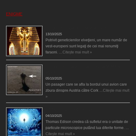
ENIGME
Eşti genetic, legat de Tutankhamon?
13/10/2025
Potrivit geneticienilor elveţieni, un mare număr de
vest-europeni sunt legaţi de cei mai renumiţi
faraoni. …
Citește mai mult »
O fiinţă misterioasă plutea pe nori la 30.000 de
picioare
05/10/2025
Un pasager care se afla la bordul unui avion care
zbura dinspre Austria către Cork …
Citește mai mult
»
Călătorii în lumea de Dincolo
04/10/2025
Thomas Edison credea că sufletul era o unitate de
particule microscopice putând lua diferite forme. …
Citește mai mult »