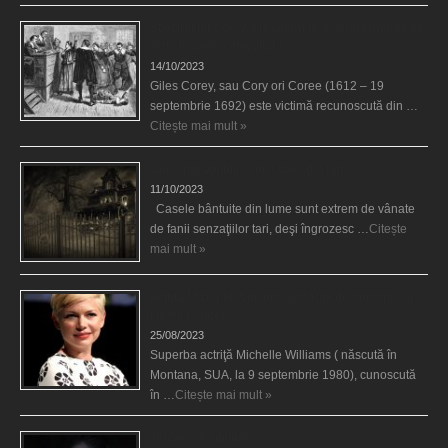
Spectrul lui Corey din Salem le-a cerut femeilor să
scrie în cartea diavolului
14/10/2023
Giles Corey, sau Cory ori Coree (1612 – 19
septembrie 1692) este victimă recunoscută din …
Citește mai mult »
Cele mai bântuite cinci case din lume
11/10/2023
Casele bântuite din lume sunt extrem de vânate
de fanii senzaţiilor tari, deşi îngrozesc …
Citește
mai mult »
Actriţa Michelle Williams urmărită de fantoma lui
Heath Ledger
25/08/2023
Superba actriţă Michelle Williams ( născută în
Montana, SUA, la 9 septembrie 1980), cunoscută
în …
Citește mai mult »
Teroare la tribunal