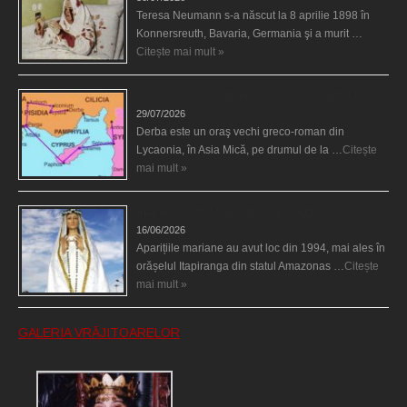
Teresa Neumann s-a născut la 8 aprilie 1898 în
Konnersreuth, Bavaria, Germania şi a murit …
Citește mai mult »
Derba, un oraş misterios vizitat şi de sfântul Petre
29/07/2026
Derba este un oraş vechi greco-roman din
Lycaonia, în Asia Mică, pe drumul de la …
Citește
mai mult »
Aparițiile Sfintei Maria din Itapiranga
16/06/2026
Aparițiile mariane au avut loc din 1994, mai ales în
orășelul Itapiranga din statul Amazonas …
Citește
mai mult »
GALERIA VRĂJITOARELOR