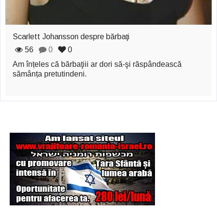
Şi-a vândut soţia
pentru un ritual de
Scarlett Johansson despre bărbaţi
magie neagră
56
0
0
Am înțeles că bărbaţiii ar dori să-şi răspândească
sămânța pretutindeni.