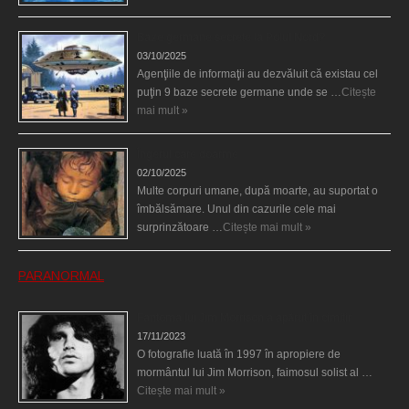
Baze germane secrete la Polul Nord?
03/10/2025
Agenţiile de informaţii au dezvăluit că existau cel
puţin 9 baze secrete germane unde se …
Citește
mai mult »
Îngerul care doarme
02/10/2025
Multe corpuri umane, după moarte, au suportat o
îmbălsămare. Unul din cazurile cele mai
surprinzătoare …
Citește mai mult »
PARANORMAL
Fantoma lui Jim Morrison a apărut în cimitir
17/11/2023
O fotografie luată în 1997 în apropiere de
mormântul lui Jim Morrison, faimosul solist al …
Citește mai mult »