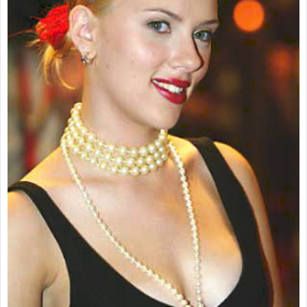
zburătoare în Mexic
Magia în Thailanda
Madona lacrimilor
din Siracusa
(Silcilia)
Uimitoarea viaţă a
Teresei Neumann
Derba, un oraş
misterios vizitat şi
de sfântul Petre
Vrăjitorul Merlin şi
regele Arthur