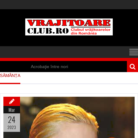
Acrobaţie între nori
SĂMÂNȚA
Iisus a apărut într-
un cort din Spania
Marea vânătoare
Mar
de vrăjitoare din
24
Suedia
2023
Vrăjitoare