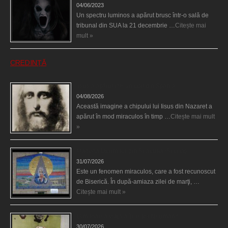
04/06/2023
Un spectru luminos a apărut brusc într-o sală de
tribunal din SUA la 21 decembrie …
Citește mai
mult »
CREDINȚĂ
Iisus a apărut într-un cort din Spania
04/08/2026
Această imagine a chipului lui Iisus din Nazaret a
apărut în mod miraculos în timp …
Citește mai mult
»
Madona lacrimilor din Siracusa (Silcilia)
31/07/2026
Este un fenomen miraculos, care a fost recunoscut
de Biserică. În după-amiaza zilei de marţi, …
Citește mai mult »
Uimitoarea viaţă a Teresei Neumann
30/07/2026