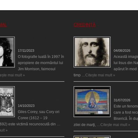
MAL
CREDINȚĂ
Fantoma lui Jim Morrison a
Iisus a apărut î
apărut în cimitir
din Spania
17/11/2023
04/08/2026
O fotografie luată în 1997 în
Această imagi
apropiere de mormântul lui
lui Iisus din N
Jim Morrison, faimosul
apărut în mod 
tește mai mult »
timp …
Citește mai mult »
Spectrul lui Corey din
Madona lacrim
Salem le-a cerut femeilor
Siracusa (Silci
să scrie în cartea diavolului
31/07/2026
14/10/2023
Este un fenom
Giles Corey, sau Cory ori
care a fost re
Coree (1612 – 19
Biserică. În d
692) este victimă recunoscută din …
zilei de marţi, …
Citește mai mult »
ult »
Uimitoarea via