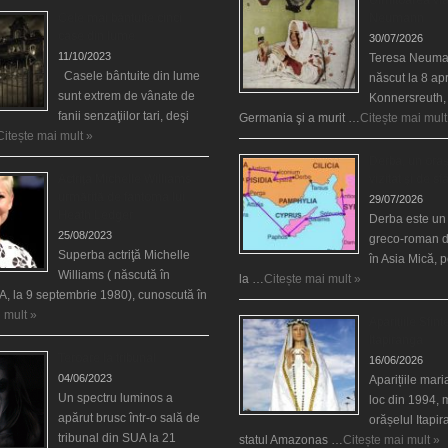
Cele mai bântuite cinci
Neumann
case din lume
30/07/2026
11/10/2023
Teresa Neuma
Casele bântuite din lume
născut la 8 apr
sunt extrem de vânate de
Konnersreuth,
fanii senzaţiilor tari, deşi
Germania şi a murit …
Citește mai mult
Citește mai mult »
Derba, un oraş
Actriţa Michelle Williams
vizitat şi de sf
urmărită de fantoma lui
29/07/2026
Heath Ledger
Derba este un
25/08/2023
greco-roman d
Superba actriţă Michelle
în Asia Mică, 
Williams ( născută în
la …
Citește mai mult »
, la 9 septembrie 1980), cunoscută în
 mult »
Aparițiile Sfint
Itapiranga
Teroare la tribunal
16/06/2026
04/06/2023
Aparițiile mar
Un spectru luminos a
loc din 1994, 
apărut brusc într-o sală de
orășelul Itapi
tribunal din SUA la 21
statul Amazonas …
Citește mai mult »