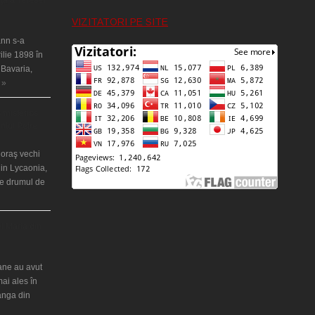
VIZITATORI PE SITE
nn s-a
ilie 1898 în
 Bavaria,
 »
 misterios
ântul Petre
 oraş vechi
in Lycaonia,
pe drumul de
ei Maria din
iane au avut
mai ales în
ranga din