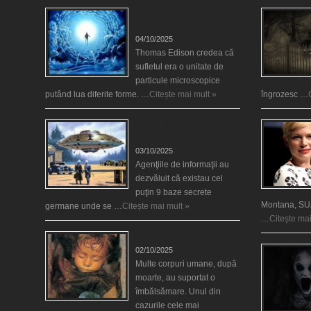
Călătorii în lumea de
Dincolo
04/10/2025
Thomas Edison credea că
sufletul era o unitate de
particule microscopice
putând lua diferite forme. …
Citește mai mult »
îngrozesc …
Baze germane secrete la
Polul Nord?
03/10/2025
Agenţiile de informaţii au
dezvăluit că existau cel
puţin 9 baze secrete
Montana, SUA
germane unde se …
Citește mai mult »
…
Citește mai
Îngerul care doarme
02/10/2025
Multe corpuri umane, după
moarte, au suportat o
îmbălsămare. Unul din
cazurile cele mai