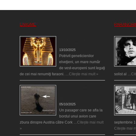
ENIGME
PARANOR
Eşti genetic, legat de
Tutankhamon?
13/10/2025
Potrivit geneticienilor
elveţieni, un mare număr
de vest-europeni sunt legaţi
de cei mai renumiţi faraoni. …
Citește mai mult »
solist al …
Ci
O fiinţă misterioasă plutea
pe nori la 30.000 de
picioare
05/10/2025
Un pasager care se afla la
bordul unui avion care
zbura dinspre Austria către Cork …
Citește mai mult
septembrie 1
»
Citește mai m