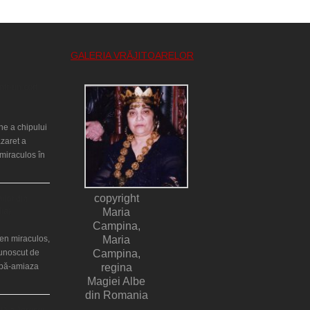
GALERIA VRĂJITOARELOR
ntr-un cort
ne a chipului
azaret a
miraculos în
copyright
ilor din
lia)
Maria
Campina,
en miraculos,
Maria
cunoscut de
Campina,
upă-amiaza
regina
Magiei Albe
din Romania
ţă a Teresei