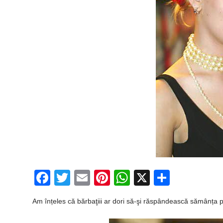
Facebook
Twitter
Email
Pinterest
WhatsApp
X
Partaj
Am înțeles că bărbaţiii ar dori să-şi răspândească sămânța p