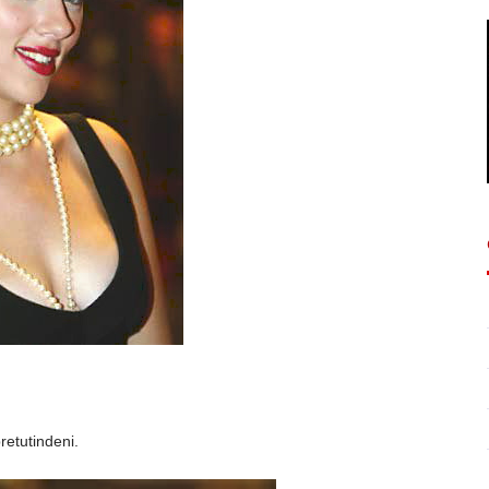
ează
retutindeni.