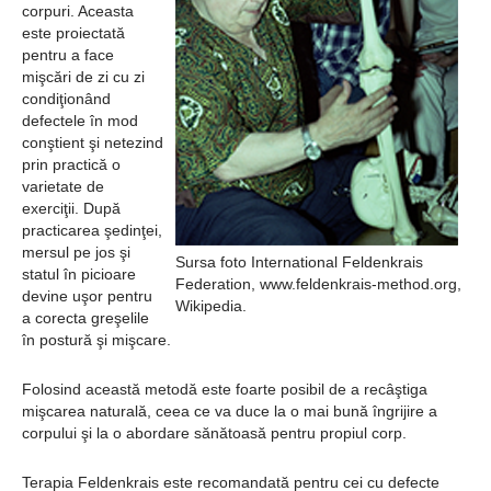
Şi-a vândut soţia
corpuri. Aceasta
este proiectată
pentru un ritual de
pentru a face
mişcări de zi cu zi
magie neagră
condiţionând
defectele în mod
conştient şi netezind
prin practică o
varietate de
exerciţii. După
practicarea şedinţei,
mersul pe jos şi
Sursa foto International Feldenkrais
statul în picioare
Federation, www.feldenkrais-method.org,
devine uşor pentru
Wikipedia.
a corecta greşelile
în postură şi mişcare.
Folosind această metodă este foarte posibil de a recâştiga
mişcarea naturală, ceea ce va duce la o mai bună îngrijire a
corpului şi la o abordare sănătoasă pentru propiul corp.
Terapia Feldenkrais este recomandată pentru cei cu defecte