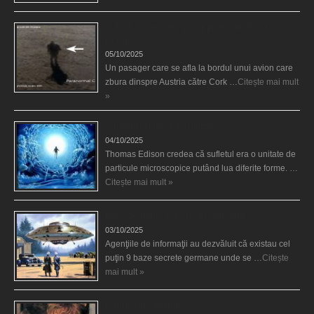
O fiinţă misterioasă plutea pe nori la 30.000 de
picioare
05/10/2025
Un pasager care se afla la bordul unui avion care
zbura dinspre Austria către Cork …
Citește mai mult
»
Călătorii în lumea de Dincolo
04/10/2025
Thomas Edison credea că sufletul era o unitate de
particule microscopice putând lua diferite forme. …
Citește mai mult »
Baze germane secrete la Polul Nord?
03/10/2025
Agenţiile de informaţii au dezvăluit că existau cel
puţin 9 baze secrete germane unde se …
Citește
mai mult »
Îngerul care doarme