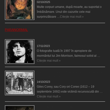
02/10/2025
Multe corpuri umane, după moarte, au suportat o
îmbălsămare. Unul din cazurile cele mai
surprinzătoare …
Citește mai mult »
PARANORMAL
Fantoma lui Jim Morrison a apărut în cimitir
17/11/2023
O fotografie luată în 1997 în apropiere de
mormântul lui Jim Morrison, faimosul solist al …
Citește mai mult »
Spectrul lui Corey din Salem le-a cerut femeilor să
scrie în cartea diavolului
14/10/2023
Giles Corey, sau Cory ori Coree (1612 – 19
septembrie 1692) este victimă recunoscută din …
Citește mai mult »
Cele mai bântuite cinci case din lume