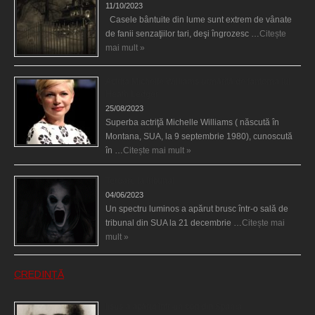
11/10/2023
Casele bântuite din lume sunt extrem de vânate
de fanii senzaţiilor tari, deşi îngrozesc …
Citește
mai mult »
Actriţa Michelle Williams urmărită de fantoma lui
Heath Ledger
25/08/2023
Superba actriţă Michelle Williams ( născută în
Montana, SUA, la 9 septembrie 1980), cunoscută
în …
Citește mai mult »
Teroare la tribunal
04/06/2023
Un spectru luminos a apărut brusc într-o sală de
tribunal din SUA la 21 decembrie …
Citește mai
mult »
CREDINȚĂ
Iisus a apărut într-un cort din Spania