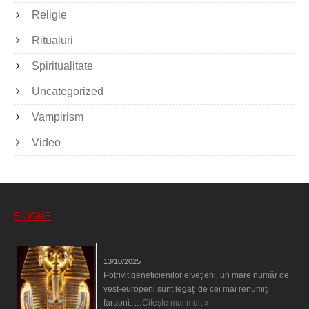
Religie
Ritualuri
Spiritualitate
Uncategorized
Vampirism
Video
ENIGME
Eşti genetic, legat de Tutankhamon?
13/10/2025
Potrivit geneticienilor elveţieni, un mare număr de
vest-europeni sunt legaţi de cei mai renumiţi
faraoni. …
Citește mai mult »