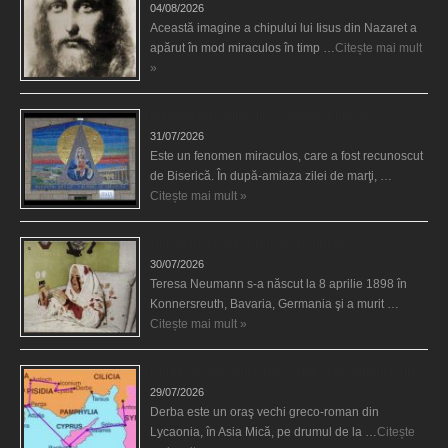
04/08/2026
Această imagine a chipului lui Iisus din Nazaret a
apărut în mod miraculos în timp …
Citește mai mult
»
Madona lacrimilor din Siracusa (Silcilia)
31/07/2026
Este un fenomen miraculos, care a fost recunoscut
de Biserică. În după-amiaza zilei de marţi, …
Citește mai mult »
Uimitoarea viaţă a Teresei Neumann
30/07/2026
Teresa Neumann s-a născut la 8 aprilie 1898 în
Konnersreuth, Bavaria, Germania şi a murit …
Citește mai mult »
Derba, un oraş misterios vizitat şi de sfântul Petre
29/07/2026
Derba este un oraş vechi greco-roman din
Lycaonia, în Asia Mică, pe drumul de la …
Citește