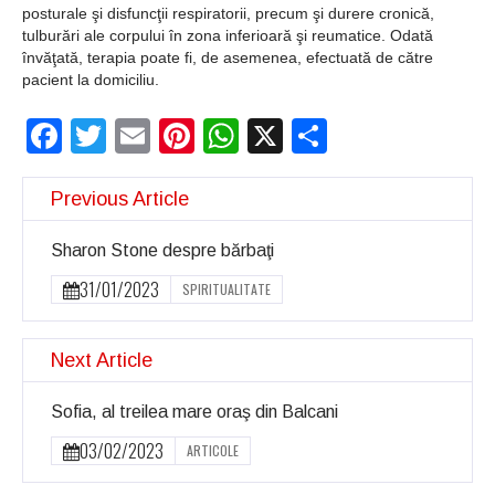
posturale şi disfuncţii respiratorii, precum şi durere cronică,
tulburări ale corpului în zona inferioară şi reumatice. Odată
învăţată, terapia poate fi, de asemenea, efectuată de către
pacient la domiciliu.
Facebook
Twitter
Email
Pinterest
WhatsApp
X
Partajeaz
Previous Article
Sharon Stone despre bărbaţi
31/01/2023
SPIRITUALITATE
Next Article
Sofia, al treilea mare oraş din Balcani
03/02/2023
ARTICOLE