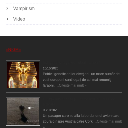
Vampirism
Video
ENIGME
Eşti genetic, legat de Tutankhamon?
13/10/2025
Potrivit geneticienilor elveţieni, un mare număr de
vest-europeni sunt legaţi de cei mai renumiţi
faraoni. …
Citește mai mult »
O fiinţă misterioasă plutea pe nori la 30.000 de
picioare
05/10/2025
Un pasager care se afla la bordul unui avion care
zbura dinspre Austria către Cork …
Citește mai mult
»