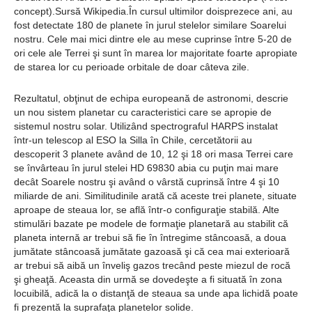
concept).Sursă Wikipedia.În cursul ultimilor doisprezece ani, au
fost detectate 180 de planete în jurul stelelor similare Soarelui
nostru. Cele mai mici dintre ele au mese cuprinse între 5-20 de
ori cele ale Terrei şi sunt în marea lor majoritate foarte apropiate
de starea lor cu perioade orbitale de doar câteva zile.
Rezultatul, obţinut de echipa europeană de astronomi, descrie
un nou sistem planetar cu caracteristici care se apropie de
sistemul nostru solar. Utilizând spectrograful HARPS instalat
într-un telescop al ESO la Silla în Chile, cercetătorii au
descoperit 3 planete având de 10, 12 şi 18 ori masa Terrei care
se învârteau în jurul stelei HD 69830 abia cu puţin mai mare
decât Soarele nostru şi având o vârstă cuprinsă între 4 şi 10
miliarde de ani. Similitudinile arată că aceste trei planete, situate
aproape de steaua lor, se află într-o configuraţie stabilă. Alte
stimulări bazate pe modele de formaţie planetară au stabilit că
planeta internă ar trebui să fie în întregime stâncoasă, a doua
jumătate stâncoasă jumătate gazoasă şi că cea mai exterioară
ar trebui să aibă un înveliş gazos trecând peste miezul de rocă
şi gheaţă. Aceasta din urmă se dovedeşte a fi situată în zona
locuibilă, adică la o distanţă de steaua sa unde apa lichidă poate
fi prezentă la suprafaţa planetelor solide.