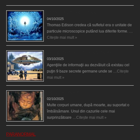
Călătorii în lumea de Dincolo
04/10/2025
Thomas Edison credea că sufletul era o unitate de
particule microscopice putând lua diferite forme. …
Citește mai mult »
Baze germane secrete la Polul Nord?
03/10/2025
Agenţiile de informaţii au dezvăluit că existau cel
puţin 9 baze secrete germane unde se …
Citește
mai mult »
Îngerul care doarme
02/10/2025
Multe corpuri umane, după moarte, au suportat o
îmbălsămare. Unul din cazurile cele mai
surprinzătoare …
Citește mai mult »
PARANORMAL