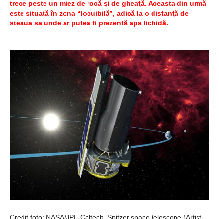
Şi-a vândut soţia
trece peste un miez de rocă şi de gheaţă. Aceasta din urmă
este situată în zona “locuibilă”, adică la o distanţă de
pentru un ritual de
steaua sa unde ar putea fi prezentă apa lichidă.
magie neagră
Credit foto: NASA/JPL-Caltech. Spitzer space telescope (Artist