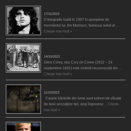
Fantoma lui Jim Morrison a apărut în cimitir
17/11/2023
O fotografie luată în 1997 în apropiere de
mormântul lui Jim Morrison, faimosul solist al …
Citește mai mult »
Spectrul lui Corey din Salem le-a cerut femeilor să
scrie în cartea diavolului
14/10/2023
Giles Corey, sau Cory ori Coree (1612 – 19
septembrie 1692) este victimă recunoscută din …
Citește mai mult »
Cele mai bântuite cinci case din lume
11/10/2023
Casele bântuite din lume sunt extrem de vânate
de fanii senzaţiilor tari, deşi îngrozesc …
Citește
mai mult »
Actriţa Michelle Williams urmărită de fantoma lui
Heath Ledger