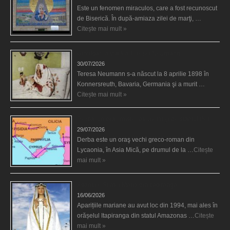
Este un fenomen miraculos, care a fost recunoscut
de Biserică. În după-amiaza zilei de marţi, …
Citește mai mult »
Uimitoarea viaţă a Teresei Neumann
30/07/2026
Teresa Neumann s-a născut la 8 aprilie 1898 în
Konnersreuth, Bavaria, Germania şi a murit …
Citește mai mult »
Derba, un oraş misterios vizitat şi de sfântul Petre
29/07/2026
Derba este un oraş vechi greco-roman din
Lycaonia, în Asia Mică, pe drumul de la …
Citește
mai mult »
Aparițiile Sfintei Maria din Itapiranga
16/06/2026
Aparițiile mariane au avut loc din 1994, mai ales în
orășelul Itapiranga din statul Amazonas …
Citește
mai mult »