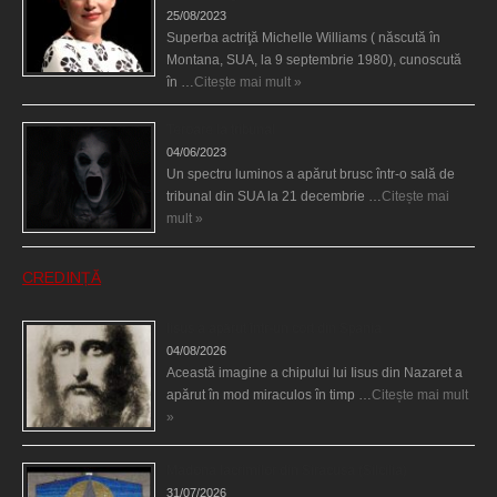
25/08/2023
Superba actriţă Michelle Williams ( născută în
Montana, SUA, la 9 septembrie 1980), cunoscută
în …
Citește mai mult »
Teroare la tribunal
04/06/2023
Un spectru luminos a apărut brusc într-o sală de
tribunal din SUA la 21 decembrie …
Citește mai
mult »
CREDINȚĂ
Iisus a apărut într-un cort din Spania
04/08/2026
Această imagine a chipului lui Iisus din Nazaret a
apărut în mod miraculos în timp …
Citește mai mult
»
Madona lacrimilor din Siracusa (Silcilia)
31/07/2026