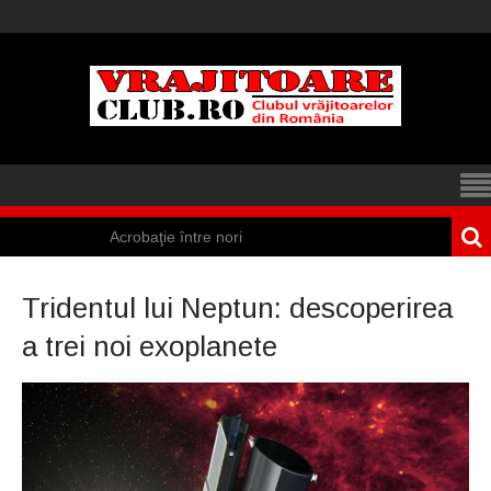
Acrobaţie între nori
Iisus a apărut într-
Tridentul lui Neptun: descoperirea
un cort din Spania
a trei noi exoplanete
Marea vânătoare
de vrăjitoare din
Suedia
Vrăjitoare