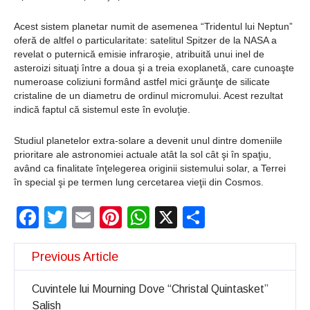
Acest sistem planetar numit de asemenea “Tridentul lui Neptun”
oferă de altfel o particularitate: satelitul Spitzer de la NASA a
revelat o puternică emisie infraroşie, atribuită unui inel de
asteroizi situaţi între a doua şi a treia exoplanetă, care cunoaşte
numeroase coliziuni formând astfel mici grăunţe de silicate
cristaline de un diametru de ordinul micromului. Acest rezultat
indică faptul că sistemul este în evoluţie.
Studiul planetelor extra-solare a devenit unul dintre domeniile
prioritare ale astronomiei actuale atât la sol cât şi în spaţiu,
având ca finalitate înţelegerea originii sistemului solar, a Terrei
în special şi pe termen lung cercetarea vieţii din Cosmos.
Facebook
Twitter
Email
Pinterest
WhatsApp
X
Partajeaz
Previous Article
Cuvintele lui Mourning Dove “Christal Quintasket”
Salish